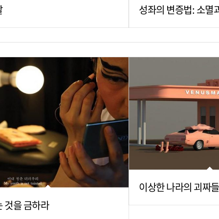
팔
성좌의 변증법: 소멸
이상한 나라의 괴짜들: 
 것을 금하라