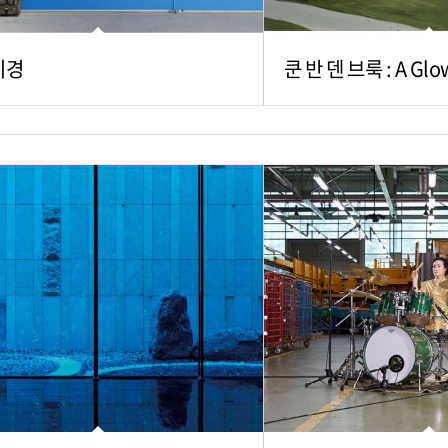
비경
쿤 반 덴 브룩 : A Glo