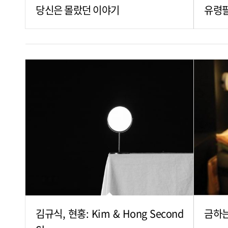
당신은 몰랐던 이야기
유령
김규식, 현홍: Kim & Hong Second
금하는