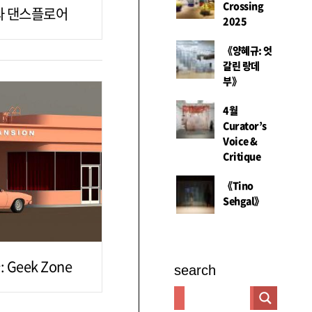
Crossing
과 댄스플로어
2025
《양혜규: 엇
갈린 랑데
부》
4월
Curator’s
Voice &
Critique
《Tino
Sehgal》
Geek Zone
search