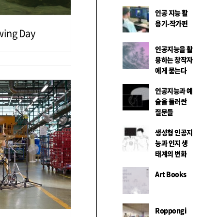
인공 지능 활
용기-작가편
wing Day
인공지능을 활
용하는 창작자
에게 묻는다
인공지능과 예
술을 둘러싼
질문들
생성형 인공지
능과 인지 생
태계의 변화
Art Books
Roppongi