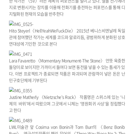
한 작가는 〈5V〉라는 제목의 퍼포먼스를 벌이고 있다. 열을 전기에너
지로 변환시키는 장치를 이용해 전화기를 충전하는 퍼포먼스를 통해 디
지털화된 현재의 모습을 반추한다
Hito Steyerl〈HellYeahWeFuckDie〉 2015년 베니스비엔날레 독일
관에 참여했던 작가는 세계를 코드와 알로리듬, 광범위하게 분화된 상호
연대성에 기인한 것으로 본다
Lara Favaretto 〈Momentary Monument-The Stone〉 언뜻 육중한
돌덩이로 보이지만 가까이서 들여다 보면 동전을 넣을 수 있는 틈새가 있
다. 이번 프로젝트가 종료되면 작품은 파괴되며 관람객이 넣은 돈은 난
민구호단체에 기부된다
Justine Matherly 〈Nietzsche’s Rock〉 작품명은 스위스에 있는 ‘니
체의 바위’에서 따왔으며 그곳에서 니체는 ‘영원회귀 사상’을 정립했다
고 한다
LWL미술관 앞 Cosima von Bonin과 Tom Burr의 〈Benz Bonib
Burr〉. 영구설치작품인 헨리 무어의 〈Three Way Piece No.2: The