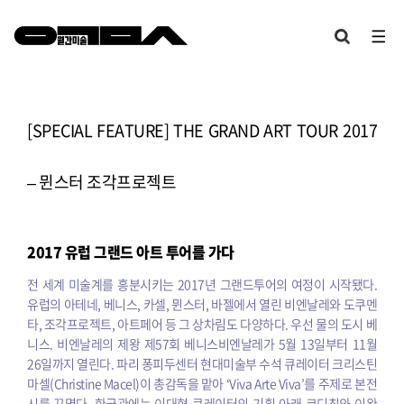
[SPECIAL FEATURE] THE GRAND ART TOUR 2017
– 뮌스터 조각프로젝트
2017 유럽 그랜드 아트 투어를 가다
전 세계 미술계를 흥분시키는 2017년 그랜드투어의 여정이 시작됐다.
유럽의 아테네, 베니스, 카셀, 뮌스터, 바젤에서 열린 비엔날레와 도쿠멘
타, 조각프로젝트, 아트페어 등 그 상차림도 다양하다.
우선 물의 도시 베
니스. 비엔날레의 제왕 제57회 베니스비엔날레가 5월 13일부터 11월
26일까지 열린다. 파리 퐁피두센터 현대미술부 수석 큐레이터 크리스틴
마셀(Christine Macel)이 총감독을 맡아 ‘Viva Arte Viva’를 주제로 본전
시를 꾸몄다. 한국관에는 이대형 큐레이터의 기획 아래 코디최와 이완