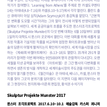
작가가 참여했다.
‘Learning from Athens’를 주제로 한 카셀도쿠멘타
14는 아테네(4.8~7.16)와 카셀(6.10~9.17)에서 각각 열린다. 폴란드 출
신 큐레이터 아담 심칙(Adam Szymczyk)이 총감독을 맡았다. “근본적
인 변화를 도모할 시간”이라는 그의 말이 전시에 어떻게 반영되었을지
살펴보기 바란다.
세계 공공미술의 흐름을 주도한 뮌스터조각프로젝트
(Skulptur Projekte Munster)의 다섯 번째 대회는 6월 10일부터 10월
1일까지 대학도시 뮌스터 곳곳에서 열린다. 이번 대회를 위해 새롭게 설
치된 작품과 기설치된 작품을 비교하며 엄정한 화이트큐브를 벗어난 미
술의 담론이 어떻게 펼쳐지는지 확인하기 바란다.
세계 미술시장을 선도
하는 〈제48회 바젤아트페어〉 (6.13~18)도 열렸다. 35개국 291개 갤
러리가 참여한 이번 페어에는 9만5000여 명의 관람객이 다녀갔다. 오랜
세월을 지낸 공력을 보여주듯 〈아트바젤〉은 그간 행사의 다변화를 꾀
하면서 생존의 방식을 개척하고 세계미술시장의 주도권을 이어왔다. 그
현장의 열기를 전한다.
《월간미술》은 아테네, 베니스, 카셀, 뮌스터 현
지를 찾아 그곳의 분위기를 담아왔다. 이 지면의 다음 페이지부터는 바
로 그 현장이다.
현지취재=이준희 편집장, 황석권 수석기자
Skulptur Projekte Munster 2017
뮌스터 조각프로젝트
2017.6.10~10.1
예술감독 카스퍼 쾨니히