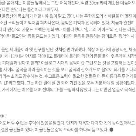
 풀풀 쏟아지는 이름들 앞에서는 그만 머쓱해진다. 직경 30cm짜리 재킷을 더듬어
 다른 손맛 나는 물건이라고 해두자.
보컬 윤종신의 목소리가 더할 나위없이 맑고 곱다. 나는 무한궤도의 신해철을 더 멋진
말소된 소리들이 기억처럼 퍼져나온다. 음악은 기억과 접목되어 있다. 지금과 완전히
<더티 댄싱>의 사운드 트랙은 영화보다 아름다웠다. ‘헝그리 아이즈’의 신나는 리듬, 
음악이란 들으면서 몸을 흔드는 거였다. 어쩌면 온몸을 관통하는 감미로운 ‘음악의 시
던 세대들이라 옛 친구를 만난 것처럼 반가워했다. 책장 어딘가에 꽁꽁 싸인 채 꽂혀
하나하나 꺼내서 먼지를 닦아내고 플래터에 올리면 약간의 뜸을 들인 후 음악이 시작
 기대감과 같다고 할까? 아날로그 시대의 음악이란 그런 모든 것을 포함하는 것이
홈 사이의 굴곡을 따라 움직이는 것을 보고 굴곡의 신호가 모여 음악이 되기를 기다리는
직거리는 소리도 감수하는 것. 수고로운 노력이 필요한 것들은 더 큰 아름다운 무언가
의 LP라고 했다. 그는 하던 일이 잘 안 되어 가진 것을 모두 처분해야 할 상황이었다
갔다. 가게에서는 이유를 대며 선배의 LP를 구입하지 않았다. J는 미안한 얼굴로 묵직
며.”
어도 버릴 수 없는 추억이 있음을 알겠다. 먼지가 자욱한 다락 한 켠에 놓여있더라도
절한 물건들이 있다. 이 물건들은 삶의 드라마를 하나씩 품고 있다. ●