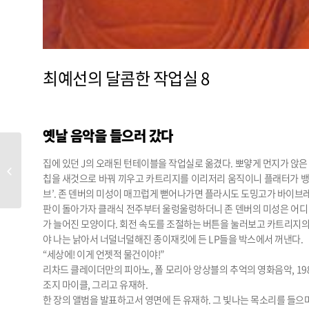
최예선의 달콤한 작업실 8
옛날 음악을 들으러 갔다
집에 있던 J의 오래된 턴테이블을 작업실로 옮겼다. 뽀얗게 먼지가 앉은
CRITIC 한운성 디지로그 풍경
칩을 새것으로 바꿔 끼우고 카트리지를 이리저리 움직이니 플래터가 뱅글
브’. 존 덴버의 미성이 매끄럽게 뻗어나가면 플라시도 도밍고가 바이브
판이 돌아가자 클래식 전주부터 울렁울렁하더니 존 덴버의 미성은 어디 
가 늘어진 모양이다. 회전 속도를 조절하는 버튼을 눌러보고 카트리지의
야 나는 낡아서 너덜너덜해진 종이재킷에 든 LP들을 박스에서 꺼낸다.
“세상에! 이게 언젯적 물건이야!”
리차드 클레이더만의 피아노, 폴 모리아 앙상블의 추억의 영화음악, 1980~
조지 마이클, 그리고 유재하.
한 장의 앨범을 발표하고서 영면에 든 유재하. 그 빛나는 목소리를 들으며