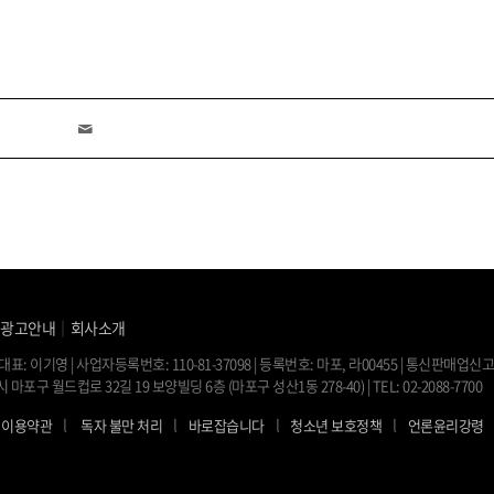
｜
광고안내
｜
회사소개
대표: 이기영 | 사업자등록번호: 110-81-37098 | 등록번호: 마포, 라00455 | 통신판매업신고:
 마포구 월드컵로 32길 19 보양빌딩 6층 (마포구 성산1동 278-40) | TEL: 02-2088-7700
l
l
l
l
이용약관
독자 불만 처리
바로잡습니다
청소년 보호정책
언론윤리강령