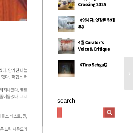
Crossing 2025
《양혜규: 엇갈린 랑데
부》
4월 Curator’s
Voice & Critique
《Tino Sehgal》
겠다. 망가진 바늘
NE
했다. ‘퍼햅스 러
 터져나왔다. 벨트
 줄어들었다. 그제
search
비틀스 베스트, 퀸,
금은 느린 사운드가