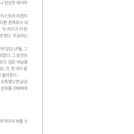
보니 엉성한 레이아
 아티스트라 여겼지
 다른 존재로서 내
‘쉬 라이크 더 윈
대’였다. 지금과는
 있던 LP들, 그
되었다. 그 잠깐의
었다. 검은 비닐을
 것. 한 곡이 끝
를 돌려준다.
. 오죽했으면 낡은
한 상자를 선배에게
 추억이라 부를 수