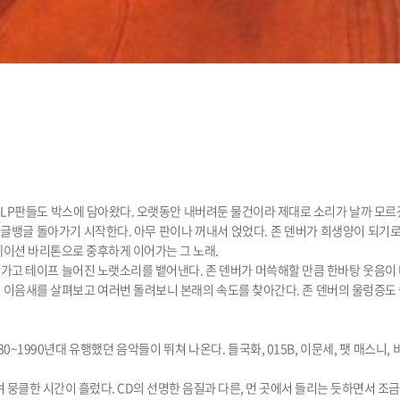
 LP판들도 박스에 담아왔다. 오랫동안 내버려둔 물건이라 제대로 소리가 날까 모르
뱅글 돌아가기 시작한다. 아무 판이나 꺼내서 얹었다. 존 덴버가 희생양이 되기로 
레이션 바리톤으로 중후하게 이어가는 그 노래.
가고 테이프 늘어진 노랫소리를 뱉어낸다. 존 덴버가 머쓱해할 만큼 한바탕 웃음이
 이음새를 살펴보고 여러번 돌려보니 본래의 속도를 찾아간다. 존 덴버의 울렁증도
1990년대 유행했던 음악들이 뛰쳐 나온다. 들국화, 015B, 이문세, 팻 매스니, 
 뭉클한 시간이 흘렀다. CD의 선명한 음질과 다른, 먼 곳에서 들리는 듯하면서 조