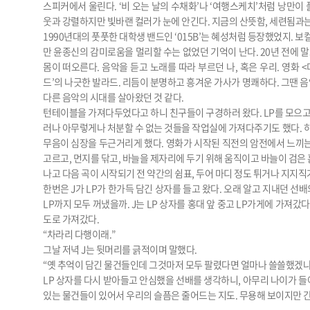
스피커에서 울린다. ‘비 오는 날의 수채화’나 ‘여행스케치’처럼 낭만이
웃과 강렬하지만 빛바랜 컬러가 눈에 안긴다. 지금의 산뜻함, 세련됨과는
1990년대의 풋풋한 대학생 밴드인 ‘015B’는 혜성처럼 등장했었지. 
만 윤종신의 감미로움을 멀리할 수는 없었던 기억이 난다. 20년 전에 
몸이 떠오른다. 음악을 듣고 노래를 따라 부르던 나, 혹은 우리. 영화 
드’의 나긋한 발라드. 리듬이 분명하고 흥겨운 가사가 명쾌하다. 그땐 
다른 음악의 시대를 살아왔던 것 같다.
턴테이블을 가져다두었다고 하니 친구들이 구경하러 왔다. LP를 모으고 듣
러나 아무렇게나 처분할 수 없는 것들을 작업실에 가져다주기도 했다. 
무음이 심장을 두근거리게 했다. 영화가 시작된 직전의 암전에서 느끼는
고르고, 먼지를 닦고, 바늘을 제자리에 두기 위해 움직이고 바늘이 검은 
나고 다음 곡이 시작되기 전 약간의 쉼표, 두어 마디 정도 튀거나 지지
한번은 J가 LP가 한가득 담긴 상자를 들고 왔다. 오래 알고 지내던 선배
LP까지 모두 꺼냈을까. J는 LP 상자를 홍대 앞 중고 LP가게에 가져
도로 가져갔다.
“차라리 다행이래.”
그날 저녁 J는 뒷머리를 긁적이며 말했다.
“옛 추억이 담긴 물건들인데 그것마저 모두 팔렸다면 얼마나 쓸쓸했겠냐
LP 상자를 다시 받아들고 안심했을 선배를 생각하니, 아무리 나이가 들
있는 물건들이 있어서 우리의 슬픔은 줄어드는 지도. 무용해 보이지만 간