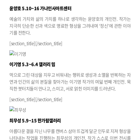
윤양호
5.10~16 가나인사아트센터
예술의 가치와 삶의 가치를 하나로 생각하는 윤양호의 개인전. 작가는
지극히 단순한 선과 색으로 명료한 형상을 그려내며 ‘정신’에 관한 이야
기를 전한다.
[section_title][/section_title]
이기영
5.3~6.4 갤러리 밈
먹으로 그린 대상을 지우고 비워내는 행위로 생성과 소멸을 반복하는 자
연과 인간의 삶의 본질을 찾아가는 이기영 작가의 여덟 번째 개인전. 묵
직한 붓터치들이 만나고, 스미고, 서로 얽힌 이미지를 드러낸다.
[section_title][/section_title]
최무성
5.9~15 한가람갤러리
아름다운 결을 지닌 나무를 캔버스 삼아 뜨겁게 달군 인두로 지져 형상을
나타내는 작업을 진행하는 최무성의 개인전. 작가 스스로 이번 전시를