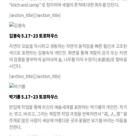
“kitch and camp” 로 정의하며 세월의 흔적에 대한 화두를 던진다.
[section_title][/section_title]
김봉숙
5.17~23 토포하우스
자연의 모습을 직시하고 생동하는 자연의 움직임을 빠른 필선과 고조된
색으로 표현하는 김봉숙의 개인전. 화면을 통해 계절의 감각 또는 자연
의 감흥을 풍부하게 실어내며 숲, 나무를 미의 수원지(水源池)로 탈바꿈
시킨다.
[section_title][/section_title]
박기룡
5.17~23 토포하우스
반입체 작업을 통해 자신의 예술세계를 표현하는 박기룡의 개인전. 작가
는 깎고, 바르고, 그리는 복잡한 작업 과정을 반복하면서 “花, 人, 景” 을
주제로 많은 사람이 세상에 아름다운 곳과 꽃들만 보기를 바라는 마음을
전한다.