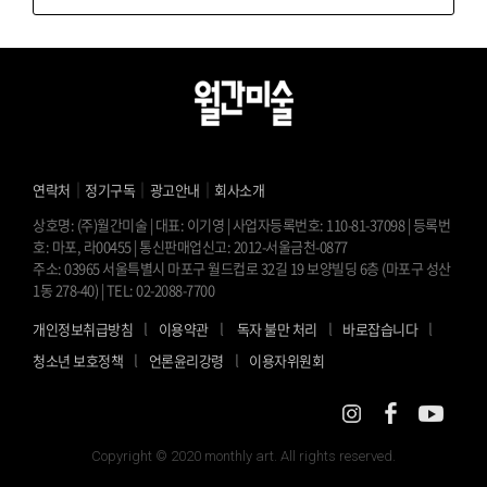
｜
｜
｜
연락처
정기구독
광고안내
회사소개
상호명: (주)월간미술 | 대표: 이기영 | 사업자등록번호: 110-81-37098 | 등록번
호: 마포, 라00455 | 통신판매업신고: 2012-서울금천-0877
주소: 03965 서울특별시 마포구 월드컵로 32길 19 보양빌딩 6층 (마포구 성산
1동 278-40) | TEL: 02-2088-7700
l
l
l
l
개인정보취급방침
이용약관
독자 불만 처리
바로잡습니다
l
l
청소년 보호정책
언론윤리강령
이용자위원회
Copyright © 2020 monthly art. All rights reserved.