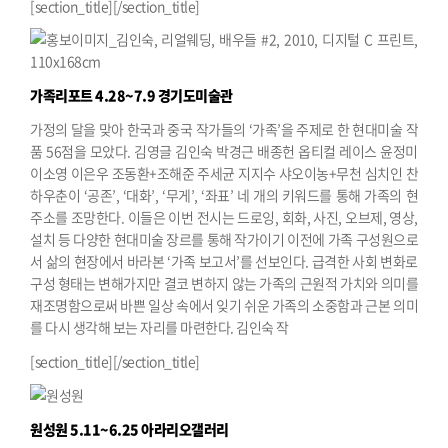
[section_title][/section_title]
가족리포트
4.28~7.9 경기도미술관
가정의 달을 맞아 한국과 중국 작가들의 ‘가족’을 주제로 한 현대미술 작
품 56점을 모았다. 김영글 김인숙 박경근 배종헌 옵티컬 레이스 윤정미
이소영 이은우 조동환+조해준 주세균 지지수 샤오이농+무천 심치인 찬
하우춘이 ‘공존’, ‘대화’, ‘무게’, ‘좌표’ 네 개의 키워드를 통해 가족의 현
주소를 조망한다. 이들은 이번 전시는 드로잉, 회화, 사진, 오브제, 영상,
설치 등 다양한 현대미술 장르를 통해 작가이기 이전에 가족 구성원으로
서 삶의 현장에서 바라본 ‘가족 보고서’를 선보인다. 급격한 사회 변화로
구성 형태는 변해가지만 결코 변하지 않는 가족의 근원적 가치와 의미를
재조명함으로써 바쁜 일상 속에서 잊기 쉬운 가족의 소중함과 근본 의미
를 다시 생각해 보는 자리를 마련한다.
김인숙 작
[section_title][/section_title]
원성원
5.11~6.25 아라리오갤러리