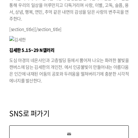
통해 우리의 일상을 어루만지고 다독거리며 사랑, 이별, 고독, 슬픔, 용
서, 상념, 행복, 연민, 추억 같은 내면의 감성을 담은 사랑의 변주곡을 연
주한다.
[section_title][/section_title]
김세한
5.15~29 N갤러리
도심 야경의 네온사인과 고층빌딩 등에서 뿜어져 나오는 화려한 불빛을
캔버스에 담는 김세한의 개인전. 에서 인공불빛이 만들어내는 아름다움
은 인간에 내재된 어둠의 공포와 두려움을 떨쳐버리기에 충분한 시각적
에너지를 발산한다.
SNS로 퍼가기