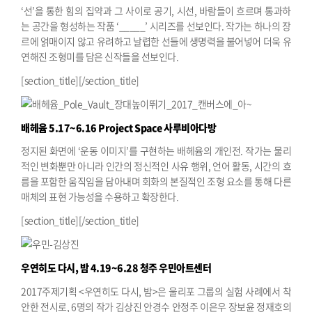
‘선’을 통한 힘의 집약과 그 사이로 공기, 시선, 바람들이 흐르며 통과하
는 공간을 형성하는 작품 ‘_____’ 시리즈를 선보인다. 작가는 하나의 장
르에 얽매이지 않고 유려하고 날렵한 선들에 생명력을 불어넣어 더욱 유
연해진 조형미를 담은 신작들을 선보인다.
[section_title][/section_title]
배헤윰
5.17~6.16 Project Space 사루비아다방
정지된 화면에 ‘운동 이미지’를 구현하는 배헤윰의 개인전. 작가는 물리
적인 변화뿐만 아니라 인간의 정신적인 사유 행위, 언어 활동, 시간의 흐
름을 포함한 움직임을 담아내며 회화의 본질적인 조형 요소를 통해 다른
매체의 표현 가능성을 수용하고 확장한다.
[section_title][/section_title]
우연히도 다시, 밤
4.19~6.28 청주 우민아트센터
2017주제기획 <우연히도 다시, 밤>은 울리포 그룹의 실험 사례에서 착
안한 전시로, 6명의 작가 김상진 안경수 안정주 이은우 장보윤 정재호의