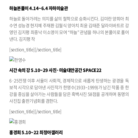
하늘본풀이
4.14~6.4 자하미술관
하늘로 돌아가려는 의지를 삶의 철학으로 승화시킨다. 김미란 양희아 최
수연 성능경 현지예 주재환 김월식 양아치 최윤 김태준 달라이바트르 강
영민 김지평 최중낙 이소영이 모여 “하늘” 관념을 하나의 본풀이로 풀어
낸다. 김지평 작
[section_title][/section_title]
시간 속의 강
5.10~29 사진·미술대안공간 SPACE22
6·25전쟁 이후 서울이 사회적, 경제적으로 새롭게 탄생하는 광경을 독
보적 시각으로 담아낸 사진작가 한영수(1933~1999)가 남긴 작품 중 한
강을 중심을 살아가는 사람들을 담은 흑백사진 58점을 공개하며 동명의
사진집 출판기념회를 겸한다.
[section_title][/section_title]
홍경희
5.10~22 최정아갤러리