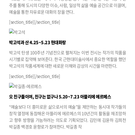
주를 통해 도시의 다양한 이슈, 사람, 일상적 삶을 예술 공간으로 이끌며,
예술을 통한 자유로운 대화의 장을 연다.
[section_title][/section_title]
박고석과 산
4.25~5.23 현대화랑
박고석 탄생 100주년 기념전으로 펼쳐지는 이번 전시는 작가의 작품을
시기별로 집약해 보여준다. 한국 근현대미술사에서 중요한 역할을 했던
박고석의 작품세계에 대한 새로운 이해와 감상의 시간을 마련한다.
[section_title][/section_title]
오 친구들이여, 친구는 없구나
5.20~7.23 아뜰리에 에르메스
“예술보다 더 흥미로운 삶으로서의 예술”을 제안하는 동시대 작가들의
창작 열정에 동참해온 아뜰리에 에르메스의 10년간의 활동을 재조망하
고 향후 방향을 가늠하려는 의도로 기획되었다. 김민애 김윤하 김희천
박길종 백경호 윤향로가 참여한다.
박길종 작