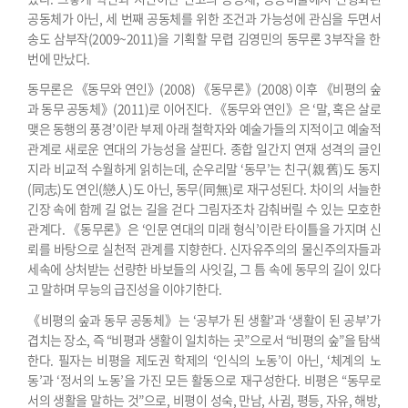
공동체가 아닌, 세 번째 공동체를 위한 조건과 가능성에 관심을 두면서
송도 삼부작(2009~2011)을 기획할 무렵 김영민의 동무론 3부작을 한
번에 만났다.
동무론은 《동무와 연인》(2008) 《동무론》(2008) 이후 《비평의 숲
과 동무 공동체》(2011)로 이어진다. 《동무와 연인》은 ‘말, 혹은 살로
맺은 동행의 풍경’이란 부제 아래 철학자와 예술가들의 지적이고 예술적
관계로 새로운 연대의 가능성을 살핀다. 종합 일간지 연재 성격의 글인
지라 비교적 수월하게 읽히는데, 순우리말 ‘동무’는 친구(親舊)도 동지
(同志)도 연인(戀人)도 아닌, 동무(同無)로 재구성된다. 차이의 서늘한
긴장 속에 함께 길 없는 길을 걷다 그림자조차 감춰버릴 수 있는 모호한
관계다. 《동무론》은 ‘인문 연대의 미래 형식’이란 타이틀을 가지며 신
뢰를 바탕으로 실천적 관계를 지향한다. 신자유주의의 물신주의자들과
세속에 상처받는 선량한 바보들의 사잇길, 그 틈 속에 동무의 길이 있다
고 말하며 무능의 급진성을 이야기한다.
《비평의 숲과 동무 공동체》는 ‘공부가 된 생활’과 ‘생활이 된 공부’가
겹치는 장소, 즉 “비평과 생활이 일치하는 곳”으로서 “비평의 숲”을 탐색
한다. 필자는 비평을 제도권 학제의 ‘인식의 노동’이 아닌, ‘체계의 노
동’과 ‘정서의 노동’을 가진 모든 활동으로 재구성한다. 비평은 “동무로
서의 생활을 말하는 것”으로, 비평이 성숙, 만남, 사귐, 평등, 자유, 해방,