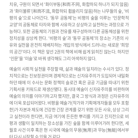
치유, 구원이 되면서 ‘화이부동(和而不同, 화합하되 하나가 되지 않음)
과 ‘화이불류’(和而不流, 화합하되 휩쓸리지 않음)하는 나무들의 숲, ‘비
평의 숲’으로 나아간다. ‘동무 공동체’는 비평의 숲을 이루는 ‘인문학적
교양’의 공동체로 타자와 함께 사유하고 상상하고 실천하는 과정으로 가
능하다. 또한 공동체의 기원과 전유를 재구성하여 다른 공동체성을 위한
정치성을 상상케 한다. ‘비평의 숲’과 ‘동무 공동체’의 장소는 기존의 사
유와 실천을 온전히 재배치하는 개입의 방식에서 드러나는 새로운 ‘희망
의 공간’이다. 이 책은 앞선 2권의 책에 비해 쉽게 읽히진 않는다. 하지만
‘인문’을 ‘미술’로 바꿔 생각해도 그리 어색하지 않다.
예술의 사회적 실천을 주장할 때, 삶과 예술의 일치라는 수사가 있다. 정
치적으로는 진보정권이며 경제적으로는 신자유주의가 도입되어 내밀화
하던 때에 이 수사는 문화 정책의 슬로건 혹은 공공 기금을 따내기 위한
기획서용 키워드로 재생산됐다. 동시대 예술이 신자유주의를 비판하며
예술의 의미를 이야기하고자 했지만, 결국 그 방식과 과정은 신자유주의
에 더욱 포섭되어왔다. 비평을 예술가(작가와 기획매개자들을 모두 포함
한)가 자본과 제도에 건강한 긴장 관계를 갖기 위한 모든 사유, 상상 그리
고 실천이라 한다면, 지금 여기에 든든한 뿌리를 가지고 진지전으로 비
평과 생활이 일치하는 장소성을 가진 숲을 함께 이루어가려 한다면, 세
월호 사건 이후 혹은 현 시국에 예술의 무용(無用)과 무능(無能)에서부
터 다시 시작할 수 있을 거 같다.