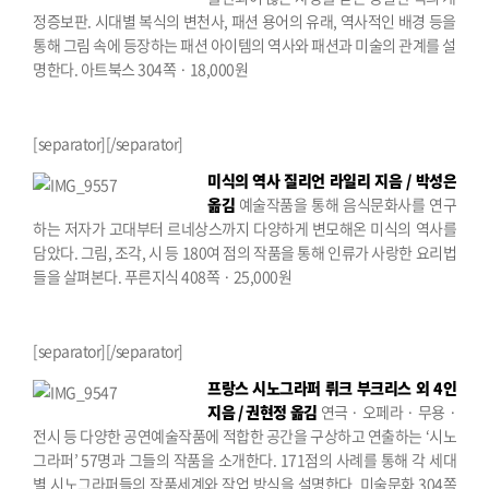
정증보판. 시대별 복식의 변천사, 패션 용어의 유래, 역사적인 배경 등을
통해 그림 속에 등장하는 패션 아이템의 역사와 패션과 미술의 관계를 설
명한다.
아트북스 304쪽 · 18,000원
[separator][/separator]
미식의 역사
질리언 라일리 지음 / 박성은
옮김
예술작품을 통해 음식문화사를 연구
하는 저자가 고대부터 르네상스까지 다양하게 변모해온 미식의 역사를
담았다. 그림, 조각, 시 등 180여 점의 작품을 통해 인류가 사랑한 요리법
들을 살펴본다.
푸른지식 408쪽 · 25,000원
[separator][/separator]
프랑스 시노그라퍼
뤼크 부크리스 외 4인
지음 / 권현정 옮김
연극 · 오페라 · 무용 ·
전시 등 다양한 공연예술작품에 적합한 공간을 구상하고 연출하는 ‘시노
그라퍼’ 57명과 그들의 작품을 소개한다. 171점의 사례를 통해 각 세대
별 시노그라퍼들의 작품세계와 작업 방식을 설명한다.
미술문화 304쪽