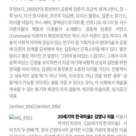
무엇보다, 2000년대 중반부터 공동체 담론이 조금씩 생겨나면서, 장 –
뤽 낭시, 자크 랑시에르, 조르주 아감벤, 모리스 블랑쇼, 알폰소 랑기스,
마이클 테일러, 막스 베버, 알렉상드르 마트롱, 안토니오 네그리 등 서구
이론가들의 책들과 이론들이 소개됐다. 공동체 담론은 커먼스
(Commons) 이론까지 확장되었지만 역시 서구 이론이 압도적이다. 예
술의 사회적 의미에 관심이 있는 연구자 겸 기획자로서 현대미술과 공동
체 담론의 관계를 공부해야 하는 입장에선 곤혹스러울 때가 있다. 좋은
말이고 좋은 의미인 건 알겠다. 그런데 붕 떠있는 느낌이다. 그래서 아주
살짝 떠있는 긴장을 유지하면서 지금 여기에 비평적 상상과 실천을 위한
연대를 이야기하는 김영민의 동무론은 소중한 의미를 가진다. 전형적이
고 세속적인 공동‘체’가 아닌 ‘아직, 아무것도 아닌 것을 위한’ 동무 ‘공
동’체가 가능할 것이라는 꿈을 가질 수 있다는 것이, 이 사회에서 예술을
계속할 수 있는 용기와 희망이 되지 않을까.
채은영 미술이론, 임시공간
대표
[section_title][/section_title]
20세기의 한국미술2
김영나 지음
미술사
학자인 저자의 《20세기의 한국미술》 시
리즈의 두 번째 책. 한국 근현대사의 굵직한 사건들 가운데 형성된 미술