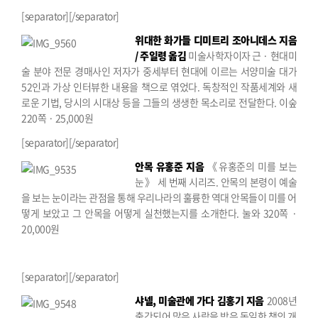
[separator][/separator]
위대한 화가들
디미트리 조아니데스 지음
/ 주일령 옮김
미술사학자이자 근 · 현대미
술 분야 전문 경매사인 저자가 중세부터 현대에 이르는 서양미술 대가
52인과 가상 인터뷰한 내용을 책으로 엮었다. 독창적인 작품세계와 새
로운 기법, 당시의 시대상 등을 그들의 생생한 목소리로 전달한다.
이숲
220쪽 · 25,000원
[separator][/separator]
안목
유홍준 지음
《유홍준의 미를 보는
눈》 세 번째 시리즈. 안목의 본령이 예술
을 보는 눈이라는 관점을 통해 우리나라의 훌륭한 역대 안목들이 미를 어
떻게 보았고 그 안목을 어떻게 실천했는지를 소개한다.
눌와 320쪽 ·
20,000원
[separator][/separator]
샤넬, 미술관에 가다
김홍기 지음
2008년
출간되어 많은 사랑을 받은 동일한 책의 개