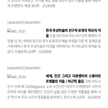
의 양상과 시대정신, 작가별 특징 등을 300여 점의 작품을 통해 세밀하
게 조명한다.
예경 383쪽 · 25,000원
[separator][/separator]
한국 추상미술의 선구자 유영국
박규리 지
음
산을 모티프로 하는 비구상적 형태의 자
연을 선, 면, 색채로 탐구한 화가 유영국의 예술 여정을 다룬 책. 일제강점
기에 태어나 한국 추상미술의 터전을 개척해가는 작가의 삶의 궤적을 담
았다.
미술문화 224쪽 · 18,000원
[separator][/separator]
세계, 인간 그리고 다큐멘터리
스튜어트
프랭클린 지음 / 허근혁 옮김
국제 보도사
진가 단체 매그넘(Magnum) 소속 사진가인 저자가 다큐멘터리 사진의
미학과 의미를 재조명한다. 인간의 삶을 담은 다양한 작품들을 통해 사
진 역사 속 주요 사건과 쟁점들을 분석한다.
토러스북 216쪽 · 20,000원