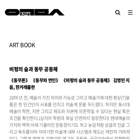
ART BOOK
비평의 숲과 동무 공동체
《동무론》 《동무와 연인》 《비평의 숲과 동무 공동체》 김영민 지
음, 한겨레출판
20여 년 전, 예술이 가진 의미와 가능성 그리고 예술가에 대한 환상(?)을
품은 한 민간인이 사표를 던지고 미술계 문을 두드렸다. 하지만 동시대
예술이 학연, 지연 그리고 제도와 자본에 의존적일 수 있다는 현실 혹은
조건을 확인한다.(심지어 학원과 화실 인연까지 등장한다!) 현대예술의
가치와 맥락 아래 기울어진 운동장이기도 하고 농담처럼 성골과 진골 그
리고 육두품이라 이야기한 미술계 내부 시스템과 제도는 여전히 가려져
있다. 그렇게 학연과 지연이란 연고의 공동체, 공공미술에서 전형화된