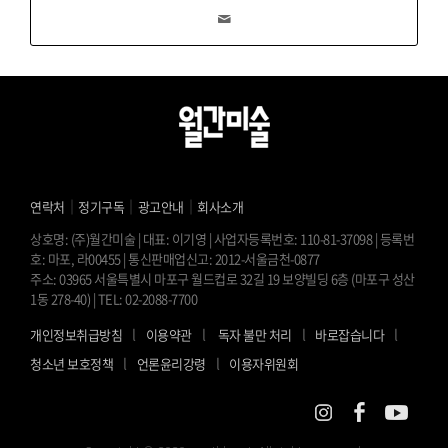
｜
｜
｜
연락처
정기구독
광고안내
회사소개
상호명: (주)월간미술 | 대표: 이기영 | 사업자등록번호: 110-81-37098 | 등록번
호: 마포, 라00455 | 통신판매업신고: 2012-서울금천-0877
주소: 03965 서울특별시 마포구 월드컵로 32길 19 보양빌딩 6층 (마포구 성산
1동 278-40) | TEL: 02-2088-7700
l
l
l
l
개인정보취급방침
이용약관
독자 불만 처리
바로잡습니다
l
l
청소년 보호정책
언론윤리강령
이용자위원회