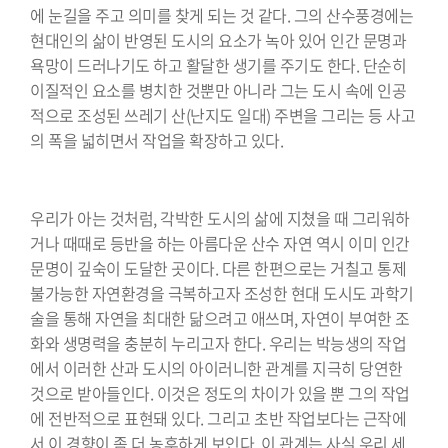
에 눈길을 주고 의미를 찾게 되는 것 같다. 그의 산수풍경에는
현대인의 삶이 반영된 도시의 요소가 녹아 있어 인간 문명과
욕망이 드러나기도 하고 활달한 생기를 주기도 한다. 단순히
이질적인 요소를 병치한 것뿐만 아니라 그는 도시 속에 인공
적으로 조성된 쓰레기 산(난지도 일대) 주변을 그리는 등 사고
의 폭을 넓히면서 작업을 확장하고 있다.
⠀⠀⠀⠀⠀⠀⠀⠀⠀⠀⠀⠀⠀⠀⠀⠀⠀⠀⠀⠀
우리가 아는 것처럼, 각박한 도시의 삶에 지쳤을 때 그리워하
거나 때때로 등반을 하는 아름다운 산수 자연 역시 이미 인간
문명이 깊숙이 도달한 곳이다. 다른 한편으로는 거칠고 통제
불가능한 자연환경을 극복하고자 조성한 현대 도시도 과학기
술을 통해 자연을 최대한 닮으려고 애쓰며, 자연이 부여한 조
화와 생명력을 충분히 누리고자 한다. 우리는 박능생의 작업
에서 이러한 산과 도시의 아이러니한 관계를 지극히 당연한
것으로 받아들인다. 이것은 정도의 차이가 있을 뿐 그의 작업
에 전반적으로 표현돼 있다. 그리고 초반 작업보다는 근작에
서 이 경향이 좀 더 농후하게 보인다. 이 관계는 사실 우리 세