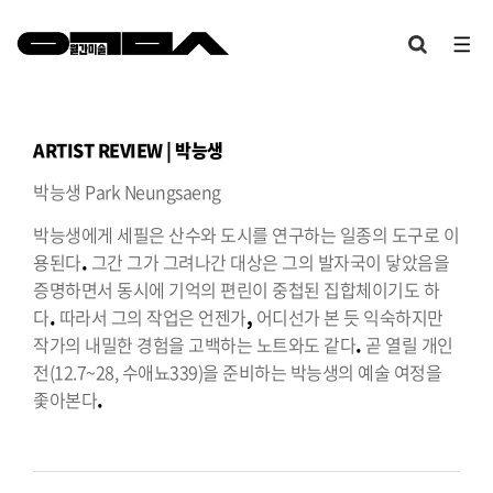
ARTIST REVIEW | 박능생
박능생 Park Neungsaeng⠀⠀⠀⠀⠀⠀⠀⠀⠀⠀
박능생에게 세필은 산수와 도시를 연구하는 일종의 도구로 이
용된다
.
그간 그가 그려나간 대상은 그의 발자국이 닿았음을
증명하면서 동시에 기억의 편린이 중첩된 집합체이기도 하
다
.
따라서 그의 작업은 언젠가
,
어디선가 본 듯 익숙하지만
작가의 내밀한 경험을 고백하는 노트와도 같다
.
곧 열릴 개인
전(12.7~28, 수애뇨339)을 준비하는 박능생의 예술 여정을
좇아본다
.
⠀⠀⠀⠀⠀⠀⠀⠀⠀⠀⠀⠀⠀⠀⠀⠀⠀⠀