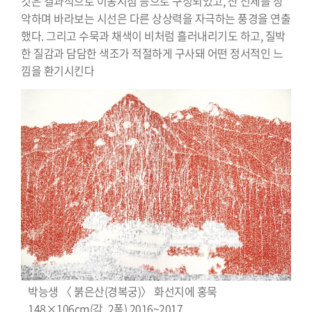
것은 결과적으로 이동시점 등으로 구성되었고, 산 전체를 장
악하며 바라보는 시선은 다른 상상력을 자극하는 풍경을 연출
했다. 그리고 수묵과 채색이 비처럼 흘러내리기도 하고, 질박
한 질감과 담담한 색조가 적절하게 구사돼 어떤 정서적인 느
낌을 환기시킨다
박능생 〈 붉은산(경복궁)〉 화선지에 홍묵
148×106cm(각, 2폭) 2016~2017