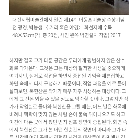
대전시립미술관에서 열린 제14회 이동훈미술상 수상기념
전 광경. 박능생 〈 거리 혹은 야경〉 화선지에 수묵
48×53cm(각, 총 20점, 사진 왼쪽 벽면설치 작업) 2017
⠀⠀⠀⠀⠀⠀⠀⠀⠀⠀⠀⠀⠀⠀⠀⠀⠀⠀⠀⠀
하지만 결국 그가 다룬 공간은 우리에게 평범하지 않은 산수
화로 다가온다. 그것은 그는 대상의 철저한 사생을 중요하게
여기지만, 실제로 작업을 하면서 중첩된 기억을 재편집하고
화면 속에서 다시 구성하기 때문이다. 작업 과정을 예로 들어
살펴보면, 북한산은 작가가 매우 자주 사생하는 대상이다. 그
에게 그 산은 외울 수 있을 정도로 익숙할 것이다. 그렇지만 작
가가 작업실로 돌아와 북한산을 그릴 때는, 어느 날은 화폭에
비례나 맥락이 맞지 않는 사람 손이 불쑥 튀어나오기도 하고
이전에 다른 곳에서 봤던 번지 점프 장면이 중첩된다. 화면 속
에서 북한산은 그가 본 어떤 한순간의 장면이 아니라 그가 다
른 시간에 여러 곳에서 경험한 사건과 대상들이 화면에서 겹