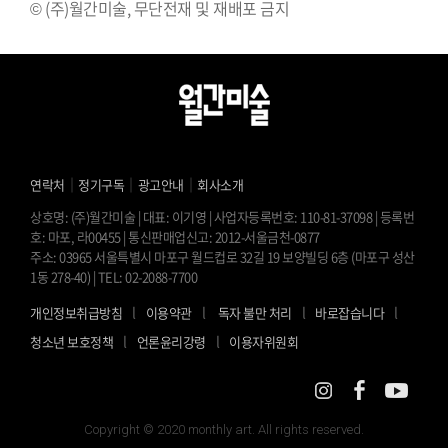
© (주)월간미술, 무단전재 및 재배포 금지
｜
｜
｜
연락처
정기구독
광고안내
회사소개
상호명: (주)월간미술 | 대표: 이기영 | 사업자등록번호: 110-81-37098 | 등록번
호: 마포, 라00455 | 통신판매업신고: 2012-서울금천-0877
주소: 03965 서울특별시 마포구 월드컵로 32길 19 보양빌딩 6층 (마포구 성산
1동 278-40) | TEL: 02-2088-7700
l
l
l
l
개인정보취급방침
이용약관
독자 불만 처리
바로잡습니다
l
l
청소년 보호정책
언론윤리강령
이용자위원회
Copyright © 2020 monthly art. All rights reserved.