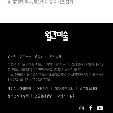
© (주)월간미술, 무단전재 및 재배포 금지
⠀⠀⠀⠀⠀⠀⠀⠀⠀⠀⠀⠀⠀⠀⠀⠀⠀⠀⠀⠀⠀⠀⠀⠀⠀⠀⠀⠀
｜
｜
｜
연락처
정기구독
광고안내
회사소개
상호명: (주)월간미술 | 대표: 이기영 | 사업자등록번호: 110-81-37098 | 등록번
호: 마포, 라00455 | 통신판매업신고: 2012-서울금천-0877
주소: 03965 서울특별시 마포구 월드컵로 32길 19 보양빌딩 6층 (마포구 성산
1동 278-40) | TEL: 02-2088-7700
l
l
l
l
개인정보취급방침
이용약관
독자 불만 처리
바로잡습니다
l
l
청소년 보호정책
언론윤리강령
이용자위원회