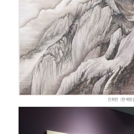
진희란〈한계령길〉