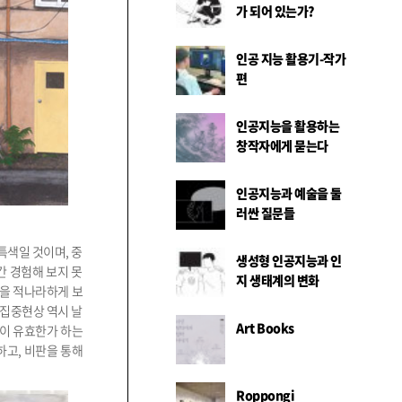
가 되어 있는가?
인공 지능 활용기-작가
편
인공지능을 활용하는
창작자에게 묻는다
인공지능과 예술을 둘
러싼 질문들
특색일 것이며, 중
생성형 인공지능과 인
간 경험해 보지 못
지 생태계의 변화
황을 적나라하게 보
 집중현상 역시 날
Art Books
식이 유효한가 하는
하고, 비판을 통해
Roppongi