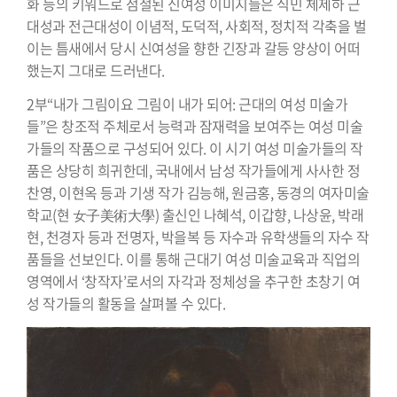
화 등의 키워드로 점철된 신여성 이미지들은 식민 체제하 근
대성과 전근대성이 이념적, 도덕적, 사회적, 정치적 각축을 벌
이는 틈새에서 당시 신여성을 향한 긴장과 갈등 양상이 어떠
했는지 그대로 드러낸다.
2부“내가 그림이요 그림이 내가 되어: 근대의 여성 미술가
들”은 창조적 주체로서 능력과 잠재력을 보여주는 여성 미술
가들의 작품으로 구성되어 있다. 이 시기 여성 미술가들의 작
품은 상당히 희귀한데, 국내에서 남성 작가들에게 사사한 정
찬영, 이현옥 등과 기생 작가 김능해, 원금홍, 동경의 여자미술
학교(현 女子美術大學) 출신인 나혜석, 이갑향, 나상윤, 박래
현, 천경자 등과 전명자, 박을복 등 자수과 유학생들의 자수 작
품들을 선보인다. 이를 통해 근대기 여성 미술교육과 직업의
영역에서 ‘창작자’로서의 자각과 정체성을 추구한 초창기 여
성 작가들의 활동을 살펴볼 수 있다.