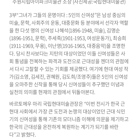
수원시립아이파크미술관 소장 (사진제공:국립현대미술관)
3부“그녀가 그들의 운명이다 : 5인의 신여성”은 남성 중심의
미술, 문학, 사회주의 운동, 대중문화 등 분야에서 선각자 역할
을 한 다섯 명의 신여성 나혜석(1896-1948, 미술), 김명순
(1896-1951, 문학), 주세죽(1901-1953, 여성운동가), 최승희
(1911-1969, 무용), 이난영(1916-1965, 대중음악)을 조명한
다. 당시 찬사보다는 지탄의 대상이었던 이들 신여성들은 사
회 통념을 전복하는 파격과 도전으로 근대성을 젠더의 관점에
서 다시 고찰할 수 있는 기회를 제공했다. 여기에 현대 여성 작
가(김소영, 김세진, 권혜원, 김도희/조영주)들은 5인의 신여성
을 오마주한 신작을 통해 당시 신여성들이 추구했던 이념과
실천의 의미를 현재의 관점에서 뒤돌아본다.
바르토메우 마리 국립현대미술관장은 “이번 전시가 한국 근
현대 사회에서 가장 큰 도전과 논쟁의 대상이었던 근대 식민
기의 신여성을 통해 기존의 모더니즘 이해에 의문을 제기하고
한국의 근대성을 온전하게 복원하는 계기가 되기를 바란
다”고 밝혔다.