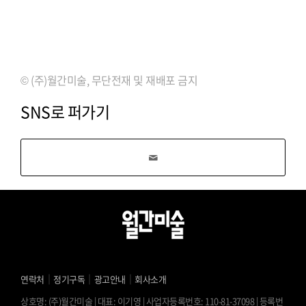
⠀⠀⠀⠀⠀⠀⠀⠀⠀⠀⠀⠀⠀⠀⠀⠀⠀⠀
⠀⠀⠀⠀⠀⠀
© (주)월간미술, 무단전재 및 재배포 금지
SNS로 퍼가기
｜
｜
｜
연락처
정기구독
광고안내
회사소개
상호명: (주)월간미술 | 대표: 이기영 | 사업자등록번호: 110-81-37098 | 등록번