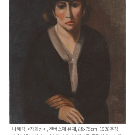
나혜석, <자화상> , 캔버스에 유채, 88x75cm, 1928추정.