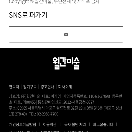
Copyright © 월간미술, 무단전재 및 재배포 금지
SNS로 퍼가기
｜
｜
｜
연락처
정기구독
광고안내
회사소개
상호명: (주)월간미술 | 대표: 이기영 | 사업자등록번호: 110-81-37098 | 등록번
호: 마포, 라00455 | 통신판매업신고: 2012-서울금천-0877
주소: 03965 서울특별시 마포구 월드컵로 32길 19 보양빌딩 6층 (마포구 성산
1동 278-40) | TEL: 02-2088-7700
l
l
l
l
개인정보취급방침
이용약관
독자 불만 처리
바로잡습니다