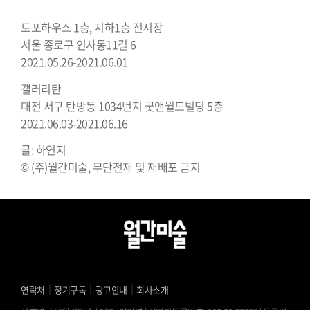
토포하우스 1층, 지하1층 전시장
서울 종로구 인사동11길 6
2021.05.26-2021.06.01
갤러리탄
대전 서구 탄방동 1034번지 굿앤월드빌딩 5층
2021.06.03-2021.06.16
글: 하연지
© (주)월간미술, 무단전재 및 재배포 금지
｜
｜
｜
연락처
정기구독
광고안내
회사소개