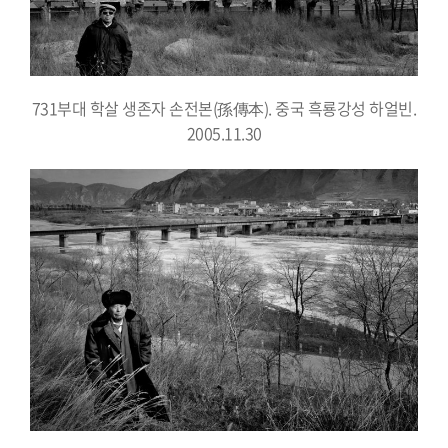
731부대 학살 생존자 손전본(孫傳本). 중국 흑룡강성 하얼빈.
2005.11.30