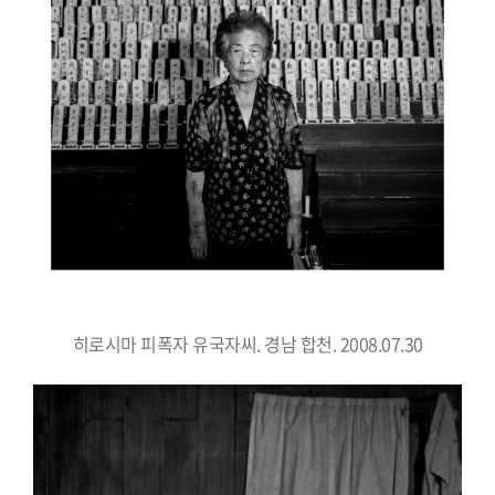
히로시마 피폭자 유국자씨. 경남 합천. 2008.07.30