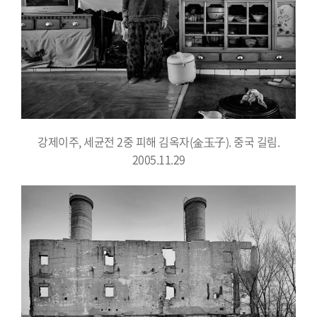
강제이주, 세균전 2중 피해 김옥자(金玉子). 중국 길림.
2005.11.29