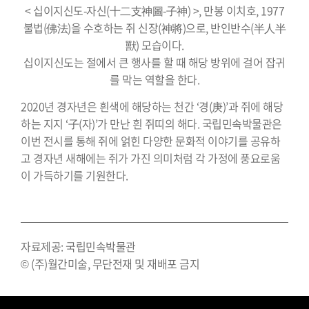
< 십이지신도-자신(十二支神圖-子神) >, 만봉 이치호, 1977
불법(佛法)을 수호하는 쥐 신장(神將)으로, 반인반수(半人半
獸) 모습이다.
십이지신도는 절에서 큰 행사를 할 때 해당 방위에 걸어 잡귀
를 막는 역할을 한다.
2020년 경자년은 흰색에 해당하는 천간 ‘경(庚)’과 쥐에 해당
하는 지지 ‘子(자)’가 만난 흰 쥐띠의 해다. 국립민속박물관은
이번 전시를 통해 쥐에 얽힌 다양한 문화적 이야기를 공유하
고 경자년 새해에는 쥐가 가진 의미처럼 각 가정에 풍요로움
이 가득하기를 기원한다.
자료제공: 국립민속박물관
© (주)월간미술, 무단전재 및 재배포 금지