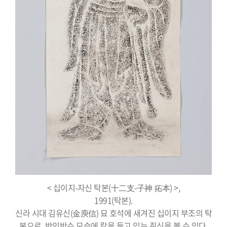
< 십이지-자신 탁본(十二支-子神 拓本) >,
1991(탁본).
신라 시대 김유신(金庾信) 묘 호석에 새겨진 십이지 부조의 탁
본으로, 반인반수 모습에 칼을 들고 있는 쥐신을 볼 수 있다.