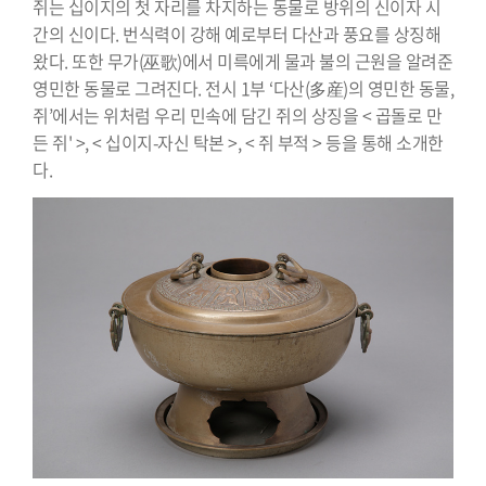
쥐는 십이지의 첫 자리를 차지하는 동물로 방위의 신이자 시
간의 신이다. 번식력이 강해 예로부터 다산과 풍요를 상징해
왔다. 또한 무가(巫歌)에서 미륵에게 물과 불의 근원을 알려준
영민한 동물로 그려진다. 전시 1부 ‘다산(多産)의 영민한 동물,
쥐’에서는 위처럼 우리 민속에 담긴 쥐의 상징을 < 곱돌로 만
든 쥐' >, < 십이지-자신 탁본 >, < 쥐 부적 > 등을 통해 소개한
다.