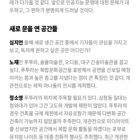
래가 다가올 것 같다. 앞으로 인공지능 문맹에 대한 문제가 대
두하고, 그 편차가 분명하게 드러날 것이다.
새로 문을 연 공간들
심지언
올해 새로 생긴 공간 중에서 기자들이 관심을 가지고
보고, 독자께 권하고 싶은 곳은 어디인가?
노재
민 푸투라, 솔올미술관, 오디움, 대구 간송미술관을 꼽고
싶다. 푸투라는 복합문화공간을 표방해서 공연을 선보일 예정
이라는 점과 높은 층고를 지녔다는 점이 큰 특징인 것 같다. 개
관전으로는 레픽 아나돌의 전시를 개최했다.
정소영
푸투라의 위치에 주목할 필요가 있다. 삼청동 일대는
청와대가 있어 그간 고도와 개발에 제한이 많았다. 푸투라의
경우 건축물 규제 제한에서 자유로웠기 때문에 다변화 공간
건축이 가능하지 않았을까 추측한다. 개관전으로 미디어아트
를 선보였지만 공간에서 복합 문화 활동을 하겠다는 포부로
뮤지엄 나이트 등 대중 친화적 행사도 주최했다. 최근 개관한