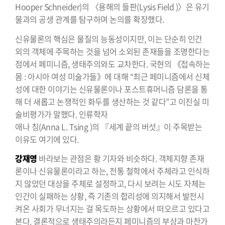
Hooper Schneider)의 〈용해의 들판(Lysis Field )〉은 유기
물과의 공생 관계를 탐구하며 논의를 확장했다.
신유물론의 핵심은 물질의 능동성이지만, 이는 단순히 인간
외의 객체에 주목하는 것을 넘어 소외된 존재들을 조명한다는
점에서 페미니즘, 생태주의와도 교차한다. 국현의 《접속하는
몸 : 아시아 여성 미술가들》에 대해 “최근 페미니즘에서 신체
성에 대한 이야기는 신유물론이나 포스트휴머니즘 담론을 통
해 더 새롭고 논쟁적인 화두를 생산하는 것 같다”고 이진실 미
술비평가가 말했다. 인류학자
애나 칭(Anna L. Tsing )의 『세계 끝의 버섯』이 주목받는
이유도 여기에 있다.
강재영
바라보는 관점은 황 기자와 비슷하다. 객체지향 존재
론이나 신유물론이라고 하는, 전통 철학에서 주체라고 인식하
지 않았던 대상을 주체로 설정하고, 다시 보려는 시도 자체는
인간이 실패하는 상황, 즉 기존의 합리성에 의지해서 발전시
켜온 사회가 무너지는 걸 목도하는 상황에서 떠오르고 있다고
본다. 결론적으로 생태주의라든지 페미니즘의 부상과 마찬가