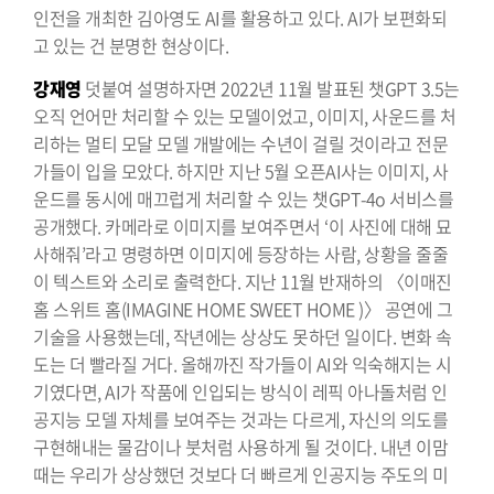
인전을 개최한 김아영도 AI를 활용하고 있다. AI가 보편화되
고 있는 건 분명한 현상이다.
강재영
덧붙여 설명하자면 2022년 11월 발표된 챗GPT 3.5는
오직 언어만 처리할 수 있는 모델이었고, 이미지, 사운드를 처
리하는 멀티 모달 모델 개발에는 수년이 걸릴 것이라고 전문
가들이 입을 모았다. 하지만 지난 5월 오픈AI사는 이미지, 사
운드를 동시에 매끄럽게 처리할 수 있는 챗GPT-4o 서비스를
공개했다. 카메라로 이미지를 보여주면서 ‘이 사진에 대해 묘
사해줘’라고 명령하면 이미지에 등장하는 사람, 상황을 줄줄
이 텍스트와 소리로 출력한다. 지난 11월 반재하의 〈이매진
홈 스위트 홈(IMAGINE HOME SWEET HOME )〉 공연에 그
기술을 사용했는데, 작년에는 상상도 못하던 일이다. 변화 속
도는 더 빨라질 거다. 올해까진 작가들이 AI와 익숙해지는 시
기였다면, AI가 작품에 인입되는 방식이 레픽 아나돌처럼 인
공지능 모델 자체를 보여주는 것과는 다르게, 자신의 의도를
구현해내는 물감이나 붓처럼 사용하게 될 것이다. 내년 이맘
때는 우리가 상상했던 것보다 더 빠르게 인공지능 주도의 미