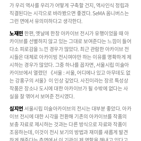
가 우리 역사를 우리가 어떻게 구축할 건지, 역사인식 정립과
직결된다는 시각으로 바라봤으면 좋겠다. SeMA 옴니버스는
그런 면에서 유의미하다고 생각한다.
노재민
한편, 옛날에 한창 아카이브 전시가 유행이었을 때 아
카이브를 선별하지 않고 있는 그대로 보여준다는 느낌이 들어
다소 피로감을 느낀 경우가 많았다. 최근 관람한 아카이브 전
시들은 대체로 아카이빙 전시여야만 하는 이유를 명확하게 제
시하는 경우가 많았다. 그중 하나를 꼽자면, 서울시립 미술아
카이브에서 열렸던 《서울 : 서울, 어디에나 있고 아무데도 없
는 강홍구의 서울》이 인상 깊었다. 사진이라는 장르 특성상
작품은 장소나 도시에 대한 아카이브가 될 수밖에 없다는 사
실을 잘 엮어서 보여준 전시였다.
심지언
서울시립 미술아카이브의 전시는 대부분 좋았다. 아카
이브 전시에 대한 시각을 전환해 기존의 아카이브를 작품의
보충 자료로 제시하는 것과는 다른 방식으로 자료와 작품이
조응하는데, 이것이 전시 보기의 방법과 재미를 새롭게 발견
하게 해준다는 측면에서 이 기관이 제 역할을 해내고 있다고