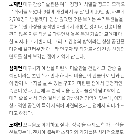
노재민
대구 간송미술관은 예매 경쟁이 치열할 정도의 모객으
로 화제를 모았다. 9월에 개관해서 두 달 만에 10만 명, 하루에
2,500명이 방문했다. 인상 깊었던 것은 보이는 수리복원실을
통해 복원 과정을 공적인 차원에서 개방한 것이다. 간송미술
관이 많은 지류 작품을 다루면서 쌓은 복원 기술과 교육에 대
한 의지가 그 기반이다. 그리고 ‘간송의 방’이라는 상설 공간을
마련해 컬렉터뿐만 아니라 연구자 및 작가로서의 간송 선생의
면모를 함께 부각한 점이 기억에 남는다.
심지언
대구시가 예산을 마련해 미술관을 건립하고, 간송 컬
렉션이라는 콘텐츠가 만나 하나의 미술관이 만들어져 민과 관
이 함께 시너지를 낼 수 있는 구조가 마련된 점에서 긍정적인
측면이 있다. 1년에 두 번씩 서울 간송미술관의 담벼락에 긴
대기 줄을 서서 간송 컬렉션을 감상하던 기억이 있는데, 이제
상시적인 공간이 특히 지역에 마련되었다는 점에서 의미가 크
다고 하겠다.
노재민
오디움도 얘기하고 싶다. ‘정음’을 주제로 한 개관전을
선보였는데, 전시에 출품한 소장자의 악기들은 시각적으로도