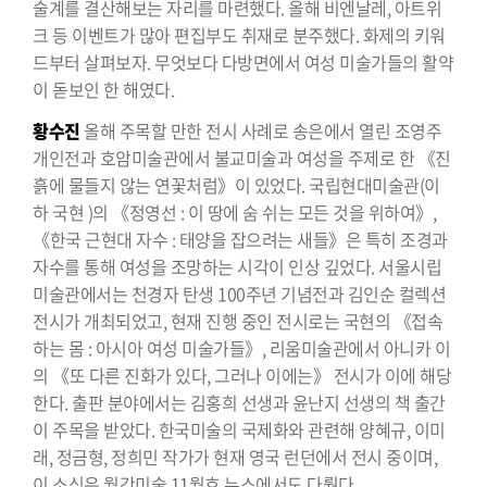
술계를 결산해보는 자리를 마련했다. 올해 비엔날레, 아트위
크 등 이벤트가 많아 편집부도 취재로 분주했다. 화제의 키워
드부터 살펴보자. 무엇보다 다방면에서 여성 미술가들의 활약
이 돋보인 한 해였다.
황수진
올해 주목할 만한 전시 사례로 송은에서 열린 조영주
개인전과 호암미술관에서 불교미술과 여성을 주제로 한 《진
흙에 물들지 않는 연꽃처럼》이 있었다. 국립현대미술관(이
하 국현 )의 《정영선 : 이 땅에 숨 쉬는 모든 것을 위하여》,
《한국 근현대 자수 : 태양을 잡으려는 새들》은 특히 조경과
자수를 통해 여성을 조망하는 시각이 인상 깊었다. 서울시립
미술관에서는 천경자 탄생 100주년 기념전과 김인순 컬렉션
전시가 개최되었고, 현재 진행 중인 전시로는 국현의 《접속
하는 몸 : 아시아 여성 미술가들》, 리움미술관에서 아니카 이
의 《또 다른 진화가 있다, 그러나 이에는》 전시가 이에 해당
한다. 출판 분야에서는 김홍희 선생과 윤난지 선생의 책 출간
이 주목을 받았다. 한국미술의 국제화와 관련해 양혜규, 이미
래, 정금형, 정희민 작가가 현재 영국 런던에서 전시 중이며,
이 소식은 월간미술 11월호 뉴스에서도 다뤘다.