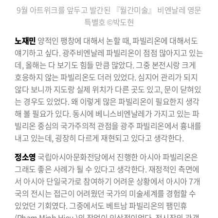
9월 아트위크를 앞두고 발간된 『월간미술』 비엔날레 영문
특별호 ©박도현
노재민
양적인 팽창에 대해서 논할 때, 파빌리온에 대해서도
얘기하고 싶다. 광주비엔날레 파빌리온이 점점 많아지고 있는
데, 올해는 다 보기도 힘들 만큼 많았다. 그중 본전시랑 크게
호응하지 않는 파빌리온도 더러 있었다. 심지어 관리가 되지
않다 보니까 지도랑 실제 위치가 다른 곳도 있고, 문이 닫혀있
는 경우도 있었다. 왜 이렇게 많은 파빌리온이 필요한지 생각
해 볼 필요가 있다. 동시에 베니스비엔날레가 가지고 있는 파
빌리온 중심의 국가주의적 관점을 광주 파빌리온에서 흉내를
내고 있는데, 굉장히 다르게 재현되고 있다고 생각한다.
정소영
국립아시아문화전당에서 진행한 아시아 파빌리온은
그래도 좋은 사례가 될 수 있다고 생각한다. 재정적인 측면에
서 아시아 단일국가로 참여하기 어려운 상황에서 아시아 7개
국의 전시는 접근이 어려웠던 국가의 미술세계를 경험할 수
있었던 기회였다. 그중에서도 베트남 파빌리온의 팸민휴
(Pham Minh Hieu )의 작업이 인상적이었다. 전시장의 관객