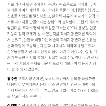
지로 가려져 왔던 주체들이 복권되는 흐름으로 이해했다. 예
술가들이 마치 재난을 미리 감지한 동물의 이상행동처럼 경고
신호를 작업으로 발신해왔고, 철학적 사유와 예술가의 감각이
서로 시너지를 만들어내는 상황이라 생각한다. 그런 의미에서
월간미술 ‘주제비평’에서 유원준 교수는 GPT나 생성형 인공
지능이 창작 주체가 될 수 있는지를 객체지향 존재론 맥락에
서 논했고, 안진국 비평가는 예술이 객체지향 존재론-신유물
론과 어떻게 조응하는지 문화-사회사적 맥락에서 탐구했다.
신유물론이 지닌 사고 전환의 힘이 이런 것이겠다는 걸 황 기
자가 언급한 전시를 통해서 확실히 느낄 수 있었다. 이런 전시
는 우리 사회가 존재를 어떤 태도로 바라보아야 하는지 지침
이 될 수 있지 않을까.
황수진
객체지향 존재론, 포스트 휴먼까지 논의를 확장하면
내용이 너무 방대해지는데, 이와 관련해서 안진국 비평가의
주제 비평에서 상세히 다루고 있으니 월간미술 477권 10월호
를 참고하시길 권한다.
심지언
창작 환경과 기술의 변화를 고려하여 생성형 인공지능