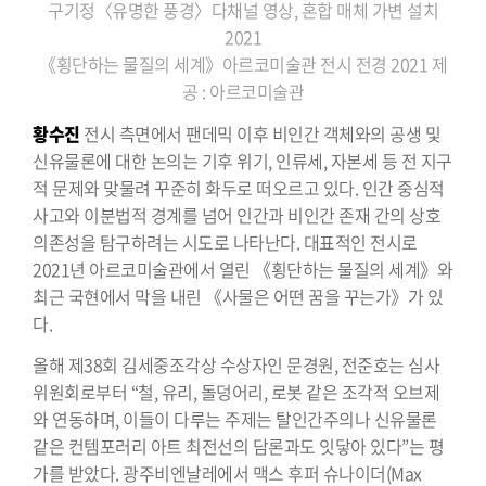
구기정〈유명한 풍경〉다채널 영상, 혼합 매체 가변 설치
2021
《횡단하는 물질의 세계》아르코미술관 전시 전경 2021
제
공 : 아르코미술관
황수진
전시 측면에서 팬데믹 이후 비인간 객체와의 공생 및
신유물론에 대한 논의는 기후 위기, 인류세, 자본세 등 전 지구
적 문제와 맞물려 꾸준히 화두로 떠오르고 있다. 인간 중심적
사고와 이분법적 경계를 넘어 인간과 비인간 존재 간의 상호
의존성을 탐구하려는 시도로 나타난다. 대표적인 전시로
2021년 아르코미술관에서 열린 《횡단하는 물질의 세계》와
최근 국현에서 막을 내린 《사물은 어떤 꿈을 꾸는가》가 있
다.
올해 제38회 김세중조각상 수상자인 문경원, 전준호는 심사
위원회로부터 “철, 유리, 돌덩어리, 로봇 같은 조각적 오브제
와 연동하며, 이들이 다루는 주제는 탈인간주의나 신유물론
같은 컨템포러리 아트 최전선의 담론과도 잇닿아 있다”는 평
가를 받았다. 광주비엔날레에서 맥스 후퍼 슈나이더(Max