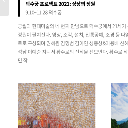
덕수궁 프로젝트 2021: 상상의 정원
9.10~11.28 덕수궁
궁궐과 현대미술의 네 번째 만남으로 덕수궁에서 21세기
정원이 펼쳐진다. 영상, 조각, 설치, 전통공예, 조경 등 다
르로 구성되며 권혜원 김명범 김아연 성종상&이용배 신혜
석남 이예승 지니서 황수로의 신작을 선보인다. 황수로 
민 작