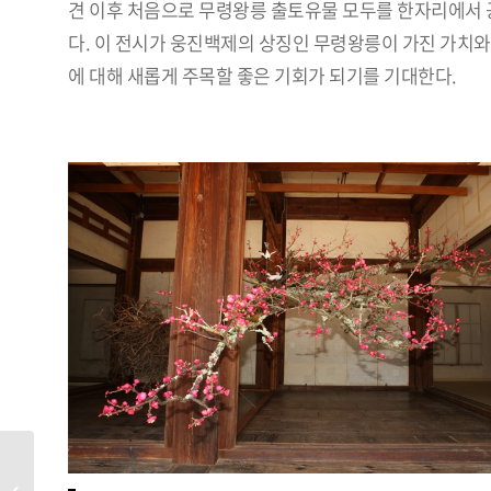
견 이후 처음으로 무령왕릉 출토유물 모두를 한자리에서
다. 이 전시가 웅진백제의 상징인 무령왕릉이 가진 가치와
에 대해 새롭게 주목할 좋은 기회가 되기를 기대한다.
2021년 10월 제441호