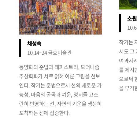
소원
10
작가는 
채성숙
서도 그
10.14~24 금호미술관
여과시켜
동양화의 준법과 태피스트리, 모더니즘
를 제시
추상회화가 서로 얽혀 이룬 그림을 선보
으로써 
인다. 작가는 준법으로서 선의 새로운 가
을 부각
능성, 마음의 굴곡과 여운, 정서를 고스
란히 반영하는 선, 자연의 기운을 생생히
포착하는 선에 집중한다.