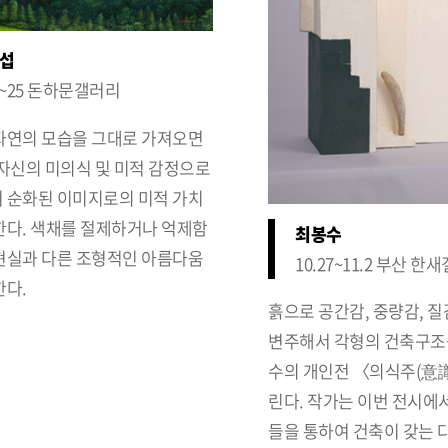
섭
.6~25 돈하문갤러리
자연의 모습을 그대로 가져오면
 자신의 미의식 및 미적 감정으로
 순화된 이미지로의 미적 가치
한다. 색채를 절제하거나 억제함
최봉수
현실과 다른 조형적인 아름다움
10.27~11.2 부산 한
한다.
흙으로 공간감, 중량감, 
변주해서 각형의 건축구조
수의 개인전 〈의식주(意
린다. 작가는 이번 전시에
들을 통하여 건축이 갖는 