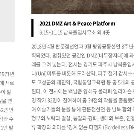
2021 DMZ Art & Peace Platform
9.15~11.15 남북출입사무소 외 4곳
2018년 4월 판문점선언과 9월 평양공동선언 3주년
획되었다. 멈춰있던 공간인 DMZ(비무장지대)에 과
래를 그려 넣는다. 전시는 경기도 파주시 남북출입
니(Uni)마루를 비롯해 도라산역, 파주 철거 감시초소
971년
도 고성군의 제진역, 국립통일교육원 등 총 5개의 
에 새로
된다. 이 전시에는 백남준 양혜규 올라퍼 엘리아슨 
릉이 발
명 작가 32명이 참여하여 총 34점의 작품을 출품했
실을 연
여 예술가들의 눈을 통해 판문점선언 등 남북 합의
42년 만
정부의 노력과 결실, 통일과 평화, 생태와 보존, 연결
리와 수
류 확장의 의미를 ‘경계 없는 디엠지(Borderless DM
1년 발