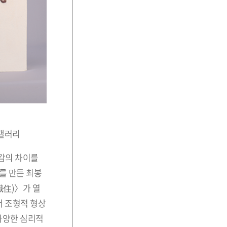
새갤러리
질감의 차이를
를 만든 최봉
識住)〉가 열
서 조형적 형상
다양한 심리적