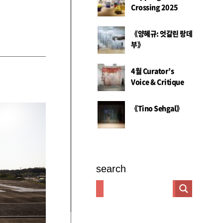
Crossing 2025
《양혜규: 엇갈린 랑데
부》
4월 Curator’s
Voice & Critique
《Tino Sehgal》
search