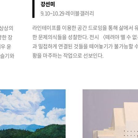
강선미
9.10~10.29 레이블갤러리
라인테이프를 이용한 공간 드로잉을 통해 삶에서 
 상상의
한 문제의식들을 성찰한다. 전시 〈떼려야 뗄 수 
양한 장
과 밀접하게 연결된 것들을 떼어놓기가 불가능할 수
우 윤
황을 마주하는 작업으로 선보인다.
작슬기와