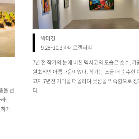
박미경
9.28~10.3 라메르갤러리
7년 전 작가의 눈에 비친 멕시코의 모습은 순수, 가
원초적인 아름다움이었다. 작가는 조금 더 순수한 
고자 7년전 기억을 떠올리며 낯섬을 익숙함으로 
다.
품을 선
자라는
찰하게