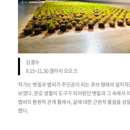
김결수
9.15~11.30 갤러리 오모크
작가는 볏짚과 볍씨가 주인공이 되는 큐브 형태의 설치작
보였다. 온갖 생활의 도구가 되어왔던 볏짚과 그 속에서 
볍씨의 환원적 관계 틀에서, 삶에 대한 근원적 물음을 성
했다.