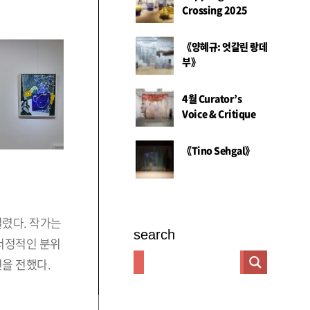
Crossing 2025
《양혜규: 엇갈린 랑데
부》
4월 Curator’s
Voice & Critique
《Tino Sehgal》
렸다. 작가는
search
서정적인 분위
을 전했다.