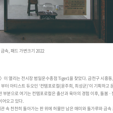
 금속, 패드 가변크기 2022
일〉이 열리는 전시장 범일운수종점 Tiger1을 찾았다. 금천구 시흥동
7년 부터 아티스트 듀오인 ‘컨템포로컬(윤주희, 최성균)’이 기획하고
분으로 여기는 컨템포로컬은 출산과 육아의 경험 이후, 돌봄 · 젠더
이어오고 있다.
리관 속 천천히 돌아가는 판 위에 허물만 남은 매미와 돌가루와 금속