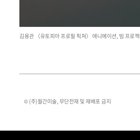
김용관 〈유토피아 프로필 픽쳐〉 애니메이션, 빔 프로젝터 2
© (주)월간미술, 무단전재 및 재배포 금지