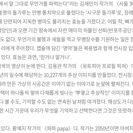
땅에서 말 그대로 무언가를 파먹는다”라는 김재민이 작가의 〈서울 
체불명의 돌가루는 만병 통치약으로 불렸다는 ‘시구문 돌가루’로, 장
게 단련되어 지독한 병마도 물리치는 효능을 가졌다고. 어릴 적, 뼈
알았던)과 오랜 기간 땅속에서 자란 매미의 허물인 선퇴(반포주공단지
 것도 없다. 무언가의 불행과 세월을 먹고 무병장수를 기원하는 일은 
우리에게 주어졌다. 캡슐에 담긴 ‘명약’들은 복용법과 함께 전시장 
다. 효능은 과연, ‘믿거나 말거나’.
색색의 영상이 눈에 띈다. 김용관 작가의 〈유토피아 프로필 픽쳐〉
, 28년의 일수에 해당하는 10,227개의 추상 이미지를 만들었다. 전시
빌려 만든 가상의 시공간은 이야기 없는 이야기로 눈앞에 펼쳐진다.
 선택이 하나둘씩 쌓여 다채롭게 빛나는 ‘뿌옇고 추상적인’ 이미지를
다 볼 수도, 기억할 수도 없는 연속된 날처럼 여겨졌다. 해상도가 다
무수한 시간 가운데 우리가 무엇을 기억하고 선택한다면 그것은 또렷하
있다. 황예지 작가의 〈파파 papa〉다. 작가는 2050년이면 아버