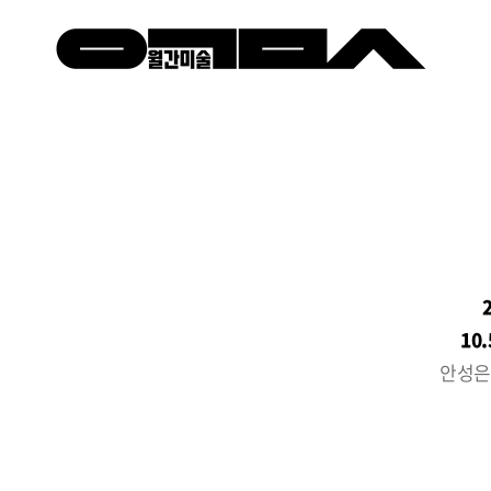
10
안성은