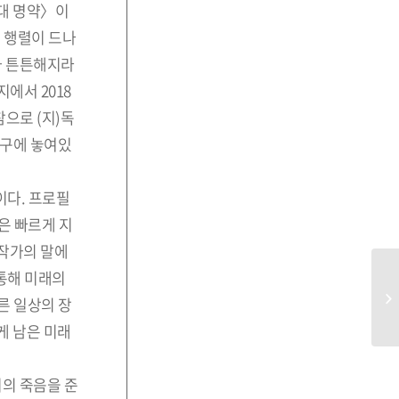
3대 명약〉이
례 행렬이 드나
가 튼튼해지라
에서 2018
참으로 (지)독
입구에 놓여있
이다. 프로필
장은 빠르게 지
 작가의 말에
 통해 미래의
른 일상의 장
게 남은 미래
지의 죽음을 준