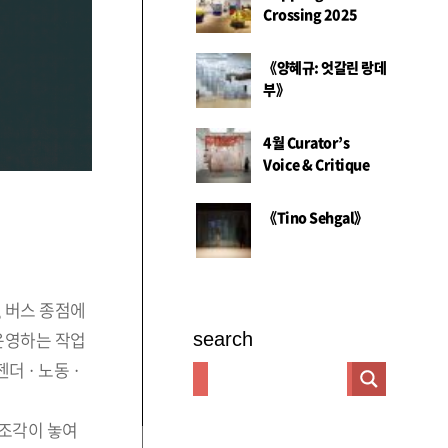
Crossing 2025
《양혜규: 엇갈린 랑데
부》
4월 Curator’s
Voice & Critique
《Tino Sehgal》
, 버스 종점에
 운영하는 작업
search
 · 노동 ·
 조각이 놓여