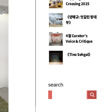
Crossing 2025
《양혜규: 엇갈린 랑데
부》
4월 Curator’s
Voice & Critique
《Tino Sehgal》
search