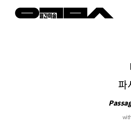
파
Passage
wi