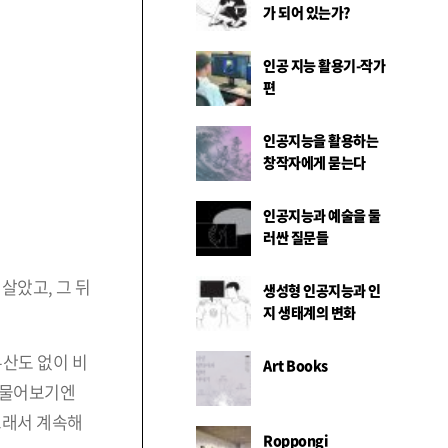
가 되어 있는가?
인공 지능 활용기-작가
편
인공지능을 활용하는
창작자에게 묻는다
인공지능과 예술을 둘
러싼 질문들
살았고, 그 뒤
생성형 인공지능과 인
지 생태계의 변화
산도 없이 비
Art Books
이 물어보기엔
그래서 계속해
Roppongi