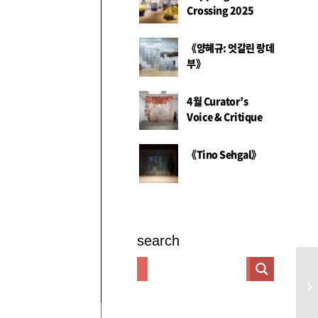
Crossing 2025
《양혜규: 엇갈린 랑데
부》
4월 Curator’s
Voice & Critique
《Tino Sehgal》
search