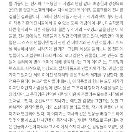
를 기울이는, 진지하고 조용한 두 사람의 만남 같다.
배종헌과 양정욱의
2인전은 닻프레스갤러리에서 지속해오던 북메이킹 프로젝트와 전시를
결합한 결과물이다. 그래서 전시 작품 가운데 두 작가의 책이 놓이는데,
이 책은 기존의 전시들에서 볼 수 있는 도록 개념이 아니라, 미술작품과
다른 형식의 또 다른 작품이다. 물론 두 작가의 드로잉과 글을 담은 이 책
들은, 전시장에 놓인 작품들과 긴밀한 관계를 맺고 있다.
배종헌의 작품
들은 그 스스로 만들어낸 별에 관한 긴 이야기와 관계된 것들이다. 어느
날 하늘에서 별이 사라지게 된 계기, 그런데 세상을 둘러보니 온 천지에
별들이 있고(벨큐브나 스타벅스의 로고 같은 인공물들), 그런 인공의 별
들에 둘러싸여 별의 의미에 대해 생각해보는 그의 이야기는, 드로잉과
텍스트로, 사진으로, 영상으로, 설치작품으로 만들어져 각각의 완결성을
가지고 있지만 서로 이어진 별자리와 같은 하나의 세계를 구성한다.
양
정욱은 움직이는 조각을 만들어내는데, 이 작품들의 형태는 모두 제각각
이지만 어딘지 사람을 닮아 있다. 물론 그 조각적 형태가 사람을 닮지는
않았지만, 그 움직임은 연약한 사람의 마음이 흔들리는 모습을 시각화한
것처럼 보인다. 순간적으로 지나가는 예민한 감정을 표현하는 듯한 그
반복적인 움직임들은, 거의 소설이라 불러도 좋을, 작가가 만들어낸 이
야기와 연관되어 있다. 이 이야기는 회사와 같은 일상을 배경으로 하여
몇몇 인물과 소소한 사건들이 등장하지만, 키네틱 작품으로 구현되는 것
은 인물과 사건이 아니라 그 사이에서 스쳐 지나가는 감정들의 모양인 것