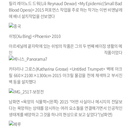
릴리 레이노드 드워(Lili Reynaud Dewar) <My Epidemic(Small Bad
Blood Opera)> 2015
퍼포먼스 작업을 주로 하는 작가는 이번 비엔날레
에 배너 설치작업을 선보였다
쉬빙(Xu Bing) <Phoenix> 2010
아르세날레 끝자락에 있는 쉬빙의 작품은 그의 두 번째 베이징 생활의 메
인 작품이었다
카타리나 그로스(Katharina Grosse) <Untitled Trumpet> 벽에 아크
릴 660×2100×1300cm 2015
아크릴 물감을 천에 채색하고 부서진
벽 등을 설치했다
남화연 <욕망의 식물학>(왼쪽) 2015
“어떤 사실이나 메시지의 전달보
다는 욕망하는 상태를 암시하는 여러 요소들을 연결해가면서 인공적인
생태계를 배양하고 그것을 하나의 현상으로 보고 싶었다”(남화연)