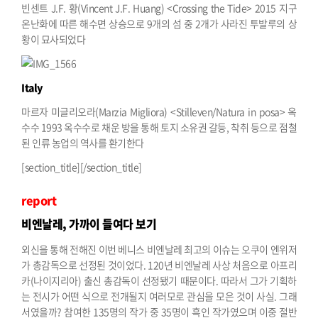
빈센트 J.F. 황(Vincent J.F. Huang) <Crossing the Tide> 2015
지구
온난화에 따른 해수면 상승으로 9개의 섬 중 2개가 사라진 투발루의 상
황이 묘사되었다
Italy
마르자 미글리오라(Marzia Migliora) <Stilleven/Natura in posa> 옥
수수 1993
옥수수로 채운 방을 통해 토지 소유권 갈등, 착취 등으로 점철
된 인류 농업의 역사를 환기한다
[section_title][/section_title]
report
비엔날레, 가까이 들여다 보기
외신을 통해 전해진 이번 베니스 비엔날레 최고의 이슈는 오쿠이 엔위저
가 총감독으로 선정된 것이었다. 120년 비엔날레 사상 처음으로 아프리
카(나이지리아) 출신 총감독이 선정됐기 때문이다. 따라서 그가 기획하
는 전시가 어떤 식으로 전개될지 여러모로 관심을 모은 것이 사실. 그래
서였을까? 참여한 135명의 작가 중 35명이 흑인 작가였으며 이중 절반