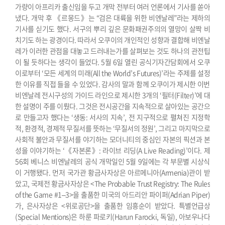
가량이 아프리카 출신임을 두고 개막 전부터 여러 언론에서 기사를 쏟아
냈다. 개막 후 《르몽드》는 “검은 대륙을 위한 비엔날레”라는 제하의
기사를 싣기도 했다. 서구의 뿌리 깊은 문화패권주의의 열망이 살짝 비
치기도 하는 광경이다. 따라서 오쿠이의 개인적인 성향과 결합해 비엔날
레가 이러한 관점을 대놓고 드러내는가를 살펴보는 것도 하나의 관전팁
이 될 듯하다는 생각이 들었다.
5월 6일 열린 공식기자간담회에서 오쿠
이로부터 ‘모든 세계의 미래(All the World’s Futures)’라는 주제를 설정
한 이유를 직접 들을 수 있었다. 감사의 말과 함께 오쿠이가 제시한 이번
비엔날레 전시구성의 가이드 라인으로 제시한 3개의 ‘필터(Filter)’에 대
한 설명이 주를 이뤘다. 그것은 전시공간을 지속적으로 살아있는 공간으
로 만들고자 했다는 ‘생동: 서사의 지속’, 전 지구적으로 펼쳐진 지정학
적, 환경적, 경제적 무질서를 뜻하는 ‘무질서의 정원’, 그리고 마지막으로
사회적 불안과 무질서를 야기하는 모더니티의 중심인 자본의 픽션과 본
성을 이야기하는 ‘《자본론》: 라이브 리딩(A Live Reading)’이다.
제
56회 베니스 비엔날레의 공식 개막일인 5월 9일에는 각 부문별 시상식
이 거행됐다. 먼저 국가관 황금사자상은 아르메니아(Armenia)관이 받
았고, 국제전 황금사자상은 <The Probable Trust Registry: The Rules
of the Game #1–3>을 출품한 미국의 아드리안 파이퍼(Adrian Piper)
가, 은사자상은 <위로공단>을 출품한 임흥순이 받았다. 특별언급상
(Special Mentions)은 하룬 파로키(Harun Farocki, 독일), 아보우나다