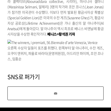
라 콜렉티브(Abounaddara collective, 시리아), 마시니사 셀마니
(Massinissa Selmani, 알제리) 3명의 작가와 조안 조나스(Joan Jonas)
가 참가한 미국관이 수상했다. 이보다 먼저 발표된 황금사자상 특별상
(Special Golden Lion)은 미국의 수잔 게즈(Susanne Ghez)가, 황금사
자상 공로상(Lifetime Achievement)은 가나 출신의 알 아나추이(Al
Anatsui)에게 돌아갔다. 알 아나추이 역시 최초로 베니스 비엔날레 황금
사자상을 수상한 흑인작가다.
베니스=황석권 기자
오른쪽 수상자 일동이 포즈를 취했다.
왼쪽부터 알 아니추이, 수잔 게즈,
오쿠이 엔위저, 파올로 바라타(운영위원장), 아드리안 파이퍼, 조안 조나
스, 임흥순
SNS로 퍼가기