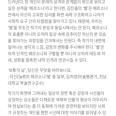
드러낸다. 한 개인이 본래의 성격과 관계없이 밖으로 보이고
싶은 성격을 ‘페르소나’라고 한다면, 김진솔의 ‘별’은 페르소나
안에서 자신의 고유한 심리를 화면 속에 구조화하고 나아가
사회적 요구 간의 타협점을 찾아가고 있다. 때문에, 우리는
‘별’을 무조건 작가의 본성과 동일시해서는 안 된다. 페르소나
의 표출뿐 아니라 오히려 일상 속에 감추어진 자신의 본 모습
을 찾아가는 과정임을 간과해서는 안된다. 즉 작가의 내면에
일어나는 생각과 느낌, 감정의 변화를 주시해야 한다. ‘별’은
외적 인격인 페르소나와 구별될 뿐 아니라 오히려 태도와 자
세, 성향을 함축한 내적 인격과 연관시킬 수 있다.
‘보통의 날’, 당신은 무엇을 바라보나요.
: 자신(Self)의 페르소나’별’ 중 일부, 김허경(미술평론가, 전남
대학교 학술연구교수)
작가가 화면에 그려내는 일상의 장면 혹은 감정과 시선들이
상징하는 요소들은 다채로운 색채와 인물의 형상이 어우러지
며 현실보다는 좀 더 동화에 가까운 장면처럼 보이지만 사회
가 규정짓는 개인을 향한 시선에 대한 이야기를 읽어낼 수 있