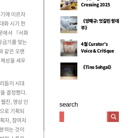
Crossing 2025
세기에 이르자
《양혜규: 엇갈린 랑데
대화 시기 한
부》
논문에서 『서화
 황금기를 맞는
4월 Curator’s
와 같은 오랜
Voice & Critique
정체성을 세우
《Tino Sehgal》
 리듬이 시대
간을 결정했다.
웹진, 영상 인
search
심으로 기획되
기획자, 참여자
구분하는 것이