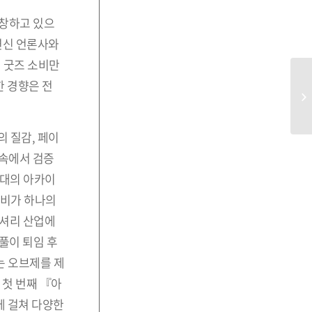
번창하고 있으
연신 언론사와
닌 굿즈 소비만
 경향은 전
 질감, 페이
 속에서 검증
시대의 아카이
소비가 하나의
럭셔리 산업에
풀이 퇴임 후
는 오브제를 제
 첫 번째 『아
에 걸쳐 다양한