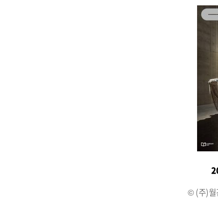
2
© (주)