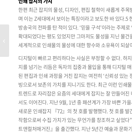
인쇄 잡지의 가치
한편 최근 잡지의 물성, 디자인, 편집 철학이 새롭게 주
며 이는 Z세대에서 보이는 특징이라고 보도한 바 있다.5
방송국의 전파를 탄 적이 있다. ‘믿을 구석’이라는 주제로
확대되었다는 평도 있었지만 그마저도 물성을 지닌 물건을
월간미술 포럼 ‘기록하는 잡
지, 비평하는 잡지’
세계적으로 인쇄물의 물성에 대한 향수와 소유욕이 되살
디지털이 빠르고 편리하다는 사실은 부정할 수 없다. 하지
지를 넘기는 리듬은 독자의 집중과 몰입을 통해 디지털 매
된 편집과 인쇄 과정을 거친 잡지는 여전히 ‘신뢰성 있는
빙으로서 보존의 가치를 지니기도 한다. 최근 이런 인쇄물
트렌드로 자리잡은 요즘의 세대에게 잡지는 잘 만들어진 
서도 이어진다. 지난 9월, 1년 중 패션계가 가장 바쁜 
새로운 인쇄잡지 『72』의 첫 호를 발행했다. 첫 호를
작함으로써 수집 가치가 있는 무언가를 창조하고 싶었다”6고
트앤컬처매거진』을 출간했다. 지난 5년간 예술과 문화기