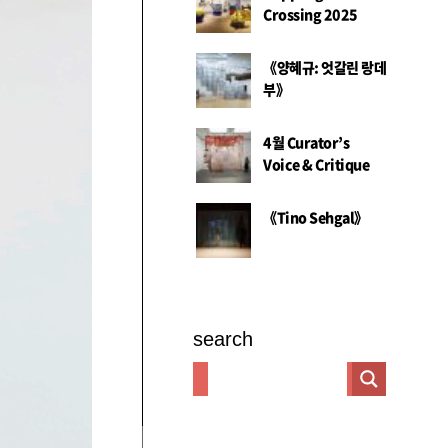
Crossing 2025
《양혜규: 엇갈린 랑데
부》
4월 Curator’s
Voice & Critique
《Tino Sehgal》
search