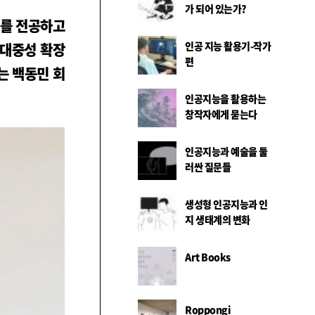
가 되어 있는가?
화를 전공하고
인공 지능 활용기-작가
 대중성 확장
편
는 백동민 회
인공지능을 활용하는
창작자에게 묻는다
인공지능과 예술을 둘
러싼 질문들
생성형 인공지능과 인
지 생태계의 변화
Art Books
Roppongi