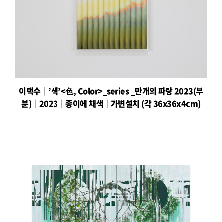
이택수│’색’<色, Color>_series _만개의 파랑 2023(부
분)│2023│종이에 채색│가변설치 (각 36x36x4cm)