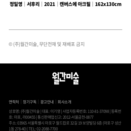
정일영│서후리│2021│캔버스에 아크릴│162x130cm
© (주)월간미술, 무단전재 및 재배포 금지
｜
｜
｜
연락처
정기구독
광고안내
회사소개
상호명: (주)월간미술 | 대표: 이기영 | 사업자등록번호: 110-81-37098 | 등록번
호: 마포, 라00455 | 통신판매업신고: 2012-서울금천-0877
주소: 03965 서울특별시 마포구 월드컵로 32길 19 보양빌딩 6층 (마포구 성산
1동 278-40) | TEL: 02-2088-7700