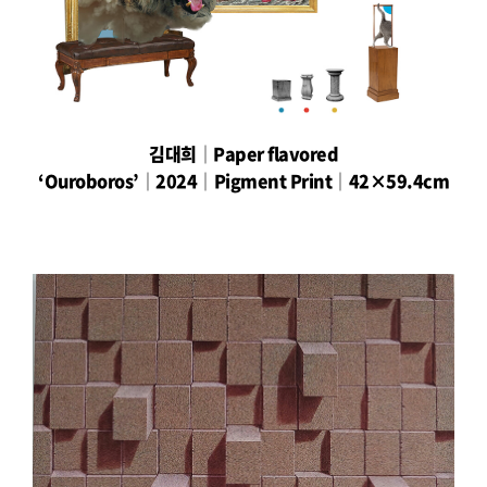
김대희│Paper flavored
‘Ouroboros’│2024│Pigment Print│42×59.4cm