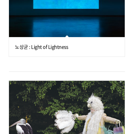
노상균 : Light of Lightness