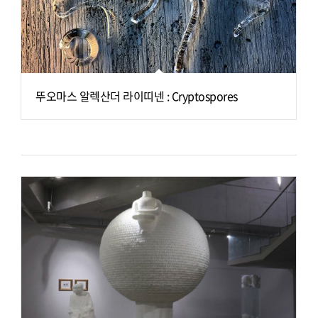
뚜오마스 알렉산더 라이띠넨 : Cryptospores