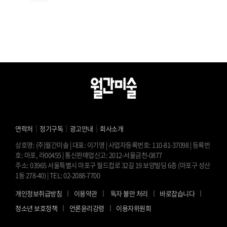
｜
｜
｜
연락처
정기구독
광고안내
회사소개
상호명: (주)월간미술 | 대표: 이기영 | 사업자등록번호: 110-81-37098 | 등록번
호: 마포, 라00455 | 통신판매업신고: 2012-서울금천-0877
주소: 03965 서울특별시 마포구 월드컵로 32길 19 보양빌딩 6층 (마포구 성산
1동 278-40) | TEL: 02-2088-7700
l
l
l
l
개인정보취급방침
이용약관
독자 불만 처리
바로잡습니다
l
l
청소년 보호정책
언론윤리강령
이용자위원회