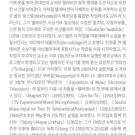
기에 못을 박아 현대인의 소비와 텔레비전 청취 행태를 도전적으로 비판
한 사건을 보여준다. 이처럼 텔레비전이 지배하는 문화를 거부하는 입장
은 볼프 보스텔(Wolf Vostell)이 해프닝을 융합한 작업에서도 강하게 드
러난다. 그가 텔레비전 수상기와 일상에서 수집한 철조망, 자동차부품,
신문 등의 오브제로 구성한 아상블라주 작업 〈Deutscher Ausblick〉
(1958~1959)이 전시되었다. 보스텔은 이 작업을 대중매체의 소음을 분
절시킨다는 의미에서 데콜라주(De-coll/age)라고 칭했다. 전원을 켠 텔
레비전 수상기를 아상블라주에 포함시키는 작업을 처음 시작하였고, 이
작업의 파괴적인 요소는 이후 1963년 뉴저지에서 실행된 해프닝에서 프
로그램이 방영되고 있는 텔레비전 수상기를 땅에 묻는 상징적인 작업인
〈TV-Burying〉으로 이어졌다.
이와 함께 1960년대 실험작을 소개하
는 중요한 장이었던 부버탈(Wuppertal)의 파르나스 갤러리에서 1963
년 3월에 전시되었던 백남준의 〈Exposition of Music: Electronic
Television〉의 일부인 다음 네 작품을 <텔레젠>의 첫 번째 방에서 볼
수 있다. 〈Magnet TV〉(1965/1995), 〈Zen for TV〉(1963/1995),
〈TV Experiment(Mixed Microphones)〉(1969/1995), 〈Sound
Wave Input on Two TV Sets(vertical/horizontal)〉(1963/1995)는
1960년대 초반 백남준의 선도적인 실험을 보여준다.
이 작업과 함께 전
시된 〈Study I-Mayor Lindsay〉(1965)는 그가 1965년 뉴욕으로 이
주한 직후에 홈비디오 녹화기(Sony CV-2000/TCV-2010)를 사용해 제