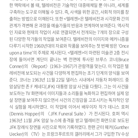
한 맥락에서 볼 때, 텔레비전은 기술적인 대중매체일 뿐 아니라, 세계를
구축하는 도구로 이해될 수 있다. 즉, 사색을 위한 공간, 사회적 의미를 창
출하는 방법으로 이해된다.
또한 <텔레젠>은 텔레비전과 시각문화 간의
관계가 격변해 온 과정을 예술가들의 반응과 연계하여 보여준다. 역사적
인 자료와 현재의 작업이 서로 연결되면서 전개되는 7개의 장으로 구성
된 다양한 작가들의 작업을 보여준다.
텔레비전의 이미지와 메커니즘을
다루기 시작한 1960년대의 자료와 작품을 보여주는 첫 번째 방은 ‘Once
upon a time’의 주제로 제시된다. <텔레젠>이 마련된 미술관 2층 전시
장에 들어서면 계단이 끝나는 벽 전면에 투사된 브루스 코너(Bruce
Conner)의 〈Report〉(1963~1967)가 관람객을 맞는다. 이 작업은 텔
레비전에 보도되는 사건을 다양하게 편집하는 초기 단계의 양식을 보여
준다. 코너는 1963년 11월 22일 댈러스 시내에서 자동차 퍼레이드 중
암살당한 존 F 케네디(JFK) 대통령 암살 사건을 다뤘다. 그는 이 사건을
보도하는 TV 화면에서 이미지들과 소리들을 녹화하고 편집하여 실제 암
살 장면을 보여주지 않으면서 사건의 긴장감을 고조시키는 독자적인 양
식 실험을 제시하였다. 이 작업에 이어서 배우이자 작가 데니스 호퍼
(Dennis Hopper)의 〈JFK Funeral Suite〉가 전시된다. 호퍼 역시
1963년 11월 JFK 암살 뉴스에 충격을 받고 텔레비전 화면으로 보도된
JFK 장례식 장면을 사진으로 찍어 기록하였다.
한편 군터 웨커(Gunther
Uecker)의 〈TV〉는 프랑크푸르트의 갤러리에서 그가 구입한 TV 수상