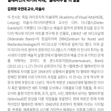
김희영 국민대 교수, 미술사
이 전시는 독일 라이프치히 미술대학 (Academy of Visual Arts(HGB),
Leipzig) 미술사-미디어이론학과 교수인 디터 다니엘스(Dieter
Daniels)이 기획했다. 다니엘스는 예술과 음악의 관계에 관심을 갖고 미
디어 역사와 미디어 아트를 연구해 온 인물로, 1984년 <본 비디오날레
(Videonale Bonn)>의 창설자이며 ZKM(Zentrum fur Kunst und
Medientechnologie)의 비디오소장 기획자로 일하기도 했다. 이와 같
이 미디어 아트 분야의 권위자인 다니엘스가 기획한 이 전시의 취지는 동
시대의 다양한 예술적 실행 안에서 텔레비전과 예술 간의 유기적인 관계
를 이해하는 것이다. 본 쿤스트뮤지엄(Kunstmuseum, Bonn)
(2015.10.1~1.17) 전시의 순회전이기도 한 <텔레젠>은 텔레비전이 대
중매체로 자리를 잡은 1964년의 상황에서 출발해 TV 형태와 채널이 다
양해진 현재에 이르기까지의 과정을 살핀다.
이 전시는 크게 역사적 부
문과 현재 부문으로 나뉜다. 역사적 부문은 1960년대에 텔레비전 이미
지 혹은 텔레비전 세트 자체를 오브제나 기록물로 다룬 작품들, 즉 비디
오아트 출현 이전의 회화, 조각, 설치, 사진, 영화에서 보이는 텔레비주얼
(televisual)한 양상을 다룬 작업들을 포괄한다. 현재 부문은 한때 지배
적이었던 텔레비전 매체가 1960년대 초반부터 현재에 이르는 디지털
화, 변종화, 매체융합의 시기를 거치면서 해체되는 징후를 다룬다. 이러