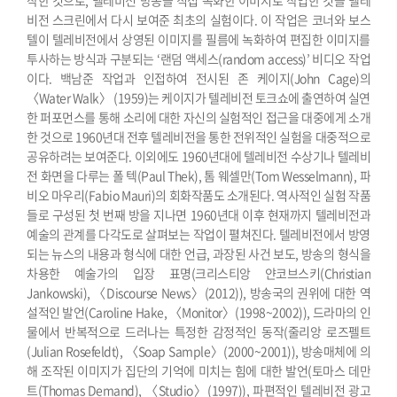
작한 것으로, 텔레비전 방송을 직접 녹화한 이미지로 작업한 것을 텔레
비전 스크린에서 다시 보여준 최초의 실험이다. 이 작업은 코너와 보스
텔이 텔레비전에서 상영된 이미지를 필름에 녹화하여 편집한 이미지를
투사하는 방식과 구분되는 ‘랜덤 액세스(random access)’ 비디오 작업
이다.
백남준 작업과 인접하여 전시된 존 케이지(John Cage)의
〈Water Walk〉 (1959)는 케이지가 텔레비전 토크쇼에 출연하여 실연
한 퍼포먼스를 통해 소리에 대한 자신의 실험적인 접근을 대중에게 소개
한 것으로 1960년대 전후 텔레비전을 통한 전위적인 실험을 대중적으로
공유하려는 보여준다. 이외에도 1960년대에 텔레비전 수상기나 텔레비
전 화면을 다루는 폴 텍(Paul Thek), 톰 웨셀만(Tom Wesselmann), 파
비오 마우리(Fabio Mauri)의 회화작품도 소개된다.
역사적인 실험 작품
들로 구성된 첫 번째 방을 지나면 1960년대 이후 현재까지 텔레비전과
예술의 관계를 다각도로 살펴보는 작업이 펼쳐진다. 텔레비전에서 방영
되는 뉴스의 내용과 형식에 대한 언급, 과장된 사건 보도, 방송의 형식을
차용한 예술가의 입장 표명(크리스티앙 얀코브스키(Christian
Jankowski), 〈Discourse News〉(2012)), 방송국의 권위에 대한 역
설적인 발언(Caroline Hake, 〈Monitor〉(1998~2002)), 드라마의 인
물에서 반복적으로 드러나는 특정한 감정적인 동작(줄리앙 로즈펠트
(Julian Rosefeldt), 〈Soap Sample〉(2000~2001)), 방송매체에 의
해 조작된 이미지가 집단의 기억에 미치는 힘에 대한 발언(토마스 데만
트(Thomas Demand), 〈Studio〉(1997)), 파편적인 텔레비전 광고