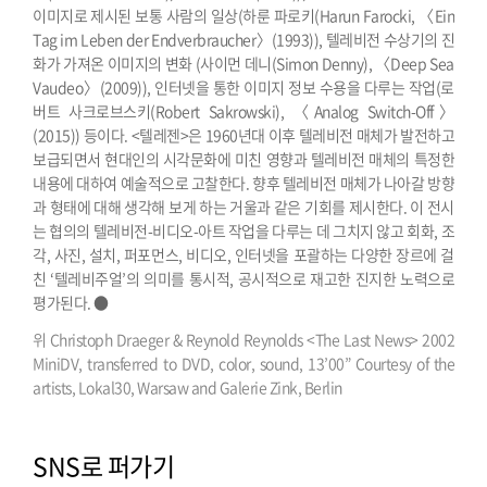
이미지로 제시된 보통 사람의 일상(하룬 파로키(Harun Farocki, 〈Ein
Tag im Leben der Endverbraucher〉(1993)), 텔레비전 수상기의 진
화가 가져온 이미지의 변화 (사이먼 데니(Simon Denny), 〈Deep Sea
Vaudeo〉(2009)), 인터넷을 통한 이미지 정보 수용을 다루는 작업(로
버트 사크로브스키(Robert Sakrowski), 〈Analog Switch-Off〉
(2015)) 등이다.
<텔레젠>은 1960년대 이후 텔레비전 매체가 발전하고
보급되면서 현대인의 시각문화에 미친 영향과 텔레비전 매체의 특정한
내용에 대하여 예술적으로 고찰한다. 향후 텔레비전 매체가 나아갈 방향
과 형태에 대해 생각해 보게 하는 거울과 같은 기회를 제시한다. 이 전시
는 협의의 텔레비전-비디오-아트 작업을 다루는 데 그치지 않고 회화, 조
각, 사진, 설치, 퍼포먼스, 비디오, 인터넷을 포괄하는 다양한 장르에 걸
친 ‘텔레비주얼’의 의미를 통시적, 공시적으로 재고한 진지한 노력으로
평가된다. ●
위 Christoph Draeger & Reynold Reynolds <The Last News> 2002
MiniDV, transferred to DVD, color, sound, 13’00” Courtesy of the
artists, Lokal30, Warsaw and Galerie Zink, Berlin
SNS로 퍼가기