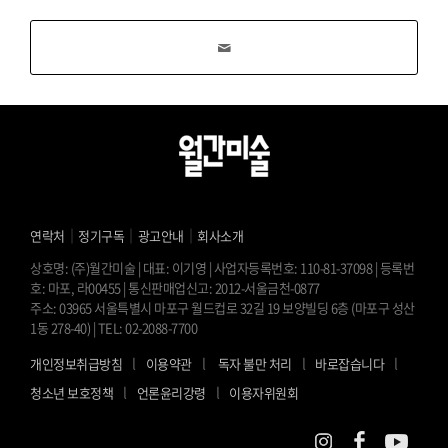
｜
｜
｜
연락처
정기구독
광고안내
회사소개
상호명: (주)월간미술 | 대표: 이기영 | 사업자등록번호: 110-81-37098 | 등록번
호: 마포, 라00455 | 통신판매업신고: 2012-서울금천-0877
주소: 03965 서울특별시 마포구 월드컵로 32길 19 보양빌딩 6층 (마포구 성산
1동 278-40) | TEL: 02-2088-7700
l
l
l
l
개인정보취급방침
이용약관
독자 불만 처리
바로잡습니다
l
l
청소년 보호정책
언론윤리강령
이용자위원회