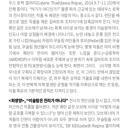
우스 로팍 갤러리(Galerie Thaddaeus Ropac, 2014.9.7~11.15)에서
진행 중이다.
“여기가 어디인가?”
물론 파리 근교에 있는 테데우스 로팍
의 전시장이지만, 작품 속 배경은 아랍의 어느 중소도시 같다. 런던을 배
경으로 많은 작품을 해온 길버트와 조지이기에 당혹감마저 든다. 작은
폭탄 같은 오브제가 넘쳐나는 화폭 사이로 보이는 풍경이 이슬람적이다.
인도나 아랍 상점들이 배경에 나타나기도, 눈만 내놓고 온통 검은 천으
로 가린 니캅(Niqab) 차림의 무슬림 여인들과 토브(thobe)를 입은 무슬
림 남성, 무슬림 청년들이 두드러지게 눈에 띈다. 몇몇 작품은 마치 비행
기에서 폭탄이 연이어 떨어지는 듯한 느낌을 준다.(<공중투하
(AIRDROP)>)
이처럼 새로운 주제와 낯선 분위기 속에 길버트와 조지의
전형적인 원칙(표현방식)들도 눈에 띈다. 화면이 그리드 (사각형 격자
무늬)로 구획되고 확장되며 긴장되게 하는 것, 이 그리드 안에서 끊임없
이 자기 복제가 이뤄지는 것, 좌우 혹은 상하로 거울효과를 내면서 반복
되는 것. 이 반복에 의해 발생된 균형을 작가들 자화상으로 깨는 것 등등,
이들 특유의 기본적인 원칙은 지켜지고 있다.
<희생양>, “이슬람은 진리가 아니다”
전시의 첫인상을 잠시 접고, 이제
차근차근 작품을 흩어본다. 작은 폭탄 같은 오브제 사이로 “어떻게 이슬
람 공포를 극복할 수 있느냐”는 영어 신문 제목이 보인다. 오브제 너머 가
게들의 간판이 아랍어가 아니라 모두 영어로 쓰여 있다. 무슬림들 사이
로 영국 전통 건물양식이 보이기도, ‘ER II(Elizabeth Regina 엘리자베