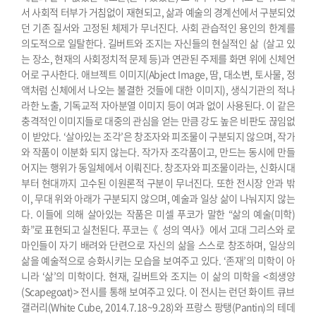
서 사회적 터부가 거침없이 재현되고, 삶과 예술의 경계선에서 구분되었
던 기존 질서와 고정된 체제가 무너진다. 사회 관습적인 용인의 한계를
의도적으로 일탈한다. 길버트와 조지는 자신들의 현실적인 삶 (살고 있
는 장소, 현재의 사회정치적 문제 등)과 연관된 주제를 화면 위에 신체언
어로 구사한다. 애브젝트 이미지(Abject Image, 땀, 대소변, 토사물, 정
액처럼 신체에서 나오는 불결한 것들에 대한 이미지), 생식기관의 적나
라한 노출, 기독교적 자아분열 이미지 등이 여과 없이 사용된다. 이 같은
충격적인 이미지들로 대중의 관심을 얻는 만큼 강도 높은 비판도 끊임없
이 받았다.
‘살아있는 조각’은 창조자와 피조물이 구분되지 않으며, 작가
와 작품이 이분화 되지 않는다. 작가자 조각품이고, 만드는 동시에 만들
어지는 행위가 동일체에서 이뤄진다. 창조자와 피조물이라는, 신화시대
부터 현대까지 고수된 이원론적 구분이 무너진다. 또한 전시장 안과 밖
이, 무대 위와 아래가 구분되지 않으며, 예술과 일상 삶이 나눠지지 않는
다. 이들에 의해 살아있는 작품은 미셀 푸코가 말한 “삶의 예술(미학)
화”로 표현되고 실천된다. 푸코는《 성의 역사》에서 고대 그리스와 로
마인들이 자기 배려와 단련으로 자신의 삶을 스스로 창조하며, 일상의
삶을 예술적으로 승화시키는 모습을 보여주고 있다. ‘존재’의 미학이 아
니라 ‘삶’의 미학이다.
현재, 길버트와 조지는 이 삶의 미학을 <희생양
(Scapegoat)> 전시를 통해 보여주고 있다. 이 전시는 런던 화이트 큐브
갤러리(White Cube, 2014.7.18~9.28)와 프랑스 팡탱(Pantin)의 테데