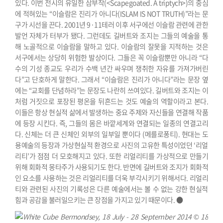
있다.
이번 전시의 유일한 삼부작(<Scapegoated. A triptych>)의 중심
에 적혀있는 “이슬람은 진리가 아니다(ISLAM IS NOT TRUTH)”라는 문
구가 시선을 끈다. 2001년 9·11테러 이후 서구에선 이슬람 관련에 관한
발언 자체가 터부가 됐다. 그런데도 길버트와 조지는 그들의 예술을 통
해 노골적으로 이슬람을 말하고 있다. 이슬람의 잘못을 지적하는 것은
서구에서는 상당히 위험한 발상이다. 그들은 꼭 이슬람뿐만 아니라 “다
수의 기성 종교도 우리가 수백 년간 싸우며 쟁취한 자유를 가져가버린
다”고 단호하게 말한다. 그래서 “이슬람은 진리가 아니다”라는 문장 옆
에는 “교회를 단념하라”는 문장도 나란히 쓰여있다. 길버트와 조지는 이
처럼 거짓으로 포장된 평온을 뒤흔드는 것도 예술의 역할이라고 본다.
이들은 항상 현실적 삶에서 발생하는 중요 주제와 자신들을 연결해 작품
에 등장 시킨다. 즉, 그들의 몸은 바깥세계와 연결되는 일종의 연결고리
다. 신체는 더 큰 신체인 외부의 일부일 뿐이다 (메를로퐁티). 현대는 도
용예술의 등장과 가상현실적 환경으로 사진의 고유한 특성이었던 ‘리얼
리티’가 점점 더 모호해지고 있다. 또한 리얼리티를 가상적으로 만들기
위해 회화적 몽타주가 사용되기도 한다. 반면에 길버트와 조지가 회화적
인 요소를 사용하는 것은 리얼리티를 더욱 부각시키기 위해서다. 리얼리
티와 관련된 사진의 기록성은 다른 예술에서는 볼 수 없는 강한 현실적
힘과 공감을 불러일으키는 큰 장점을 가지고 있기 때문이다. ●