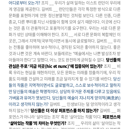
어디로부터 오는가?
조지 __ 우리가 살며 일하는 이스트 런던이 우리에
게 영감을 제공한다.
길버트 __ 런던인들은 각각 특정한 방식으로 다른
문화를 표현하기에 언뜻 정신분열적인 것처럼 보인다. 다른 인종, 다른
종교, 다른 뿌리를 지닌 사람들이 함께 모여 살기 때문이다. 이곳에 산다
는 것은 좀 더 관용적이고 포용적이기를 요구한다. 우리는 서로 다른 문
화가 섞인 상태를 이해해야 한다.
조지 __ 서로 다른 문화의 복합체인 이
곳은, 그래서 지역적(국부적)이면서 동시에 글로벌하다.
길버트 __ 우리
는 전통을 좋아하며 보수적이나, 경직된 도덕은 좋아하지 않는다. 좋은
것과 나쁜 것은 계속 바뀐다. 보들레르는 “예술에서는 나쁜 발상조차 받
아들여야 한다”고 말했다. 어느 것도 완전하게 굳혀질 수 없다.
당신들의
관심은 주로 ‘지금 이곳(hic et nunc)’에 집중되어 있는가?
조지 __ 비
록 우리는 현실을 재현하지만, 모든 문화는 미래를 창출하기에, 우리 작
품도 미래를 건설하고 미래를 조금 달라지게 할 수 있기를 바란다.
당신
들의 작품은 지역적이면서도 글로벌하고, 스스로 보수적이라고 말하지
만 당신들의 예술은 혁명적이다. 상당히 무거운 주제를 다루고 있음에도
가벼움과 유머가 엿보인다. 당신들의 예술이 지나치게 양의적(兩意的)
이라고 생각하지 않는가?
길버트 __ 인생보다는 덜 양의적이라고 생각
하지 않는가?
당신들은 더 이상 퍼포먼스를 하지 않는가?
길버트 __ 퍼
포먼스가 아니라 ‘살아있는 조각’ 혹은 ‘살아있는 작품’이다.
퍼포먼스와
‘살아있는 작품’의 차이는 무엇인가?
조지 __ 우리의 삶이 ‘살아있는 작