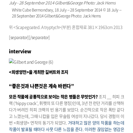
White Cube Bermondsey, 18 July – 28 September 2014 © 18 July –
28 September 2014 Gilbert&George Photo: Jack Hems
위 <Scapegoated. A tryptych>(부분) 혼합재료 381×1963cm 2013
[separator][/separator]
interview
<희생양전>을 개최한 길버트와 조지
“좋은것과 나쁜것은 계속 바뀐다”
모든 작품에 공통적으로 보이는 작은 병들은 무엇인가?
조지 __ 히피 크
랙 (‘hippy crack’, 휘펫의 또 다른 명칭)인데, 3년 전 런던 거리를 산책하
다가 버려진 히피 크랙의 빈 용기를 보았다. 순간적으로 작은 폭탄 같다
고 느꼈는데, 그때 니캅을 입은 무슬림 여성이 지나갔다. 당시 경험이 이
번 <희생양> 연작의 동기가 되었다.
거대하고 많은 양의 작품을 하는데
작품이 발표될 때마다 사뭇 다른 느낌을 준다. 이러한 끊임없는 영감은