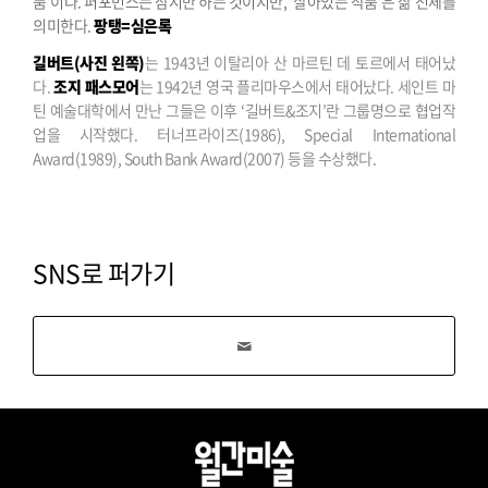
품’이다. 퍼포먼스는 잠시만 하는 것이지만, ‘살아있는 작품’은 삶 전체를
의미한다.
팡탱=심은록
길버트(사진 왼쪽)
는 1943년 이탈리아 산 마르틴 데 토르에서 태어났
다.
조지 패스모어
는 1942년 영국 플리마우스에서 태어났다. 세인트 마
틴 예술대학에서 만난 그들은 이후 ‘길버트&조지’란 그룹명으로 협업작
업을 시작했다. 터너프라이즈(1986), Special International
Award(1989), South Bank Award(2007) 등을 수상했다.
SNS로 퍼가기