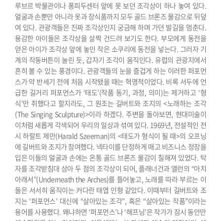
루브르 박물관이나 퐁피두센터 앞에 못 보던 조각상이 하나 놓여 있다.
얼굴과 손뿐만 아니라 옷과 장식품까지 모두 골드 브론즈 물감으로 뒤덮
여 있다. 관광객들은 진짜 조각상인지 궁금해 하며 가던 발길을 멈춘다.
용감한 아이들은 조각상을 살짝 건드려 보기도 한다. 부모에게 동전을
얻은 아이가 조각상 앞에 놓인 작은 소쿠리에 동전을 넣는다. 그러자 기
계의 작동버튼이 눌린 듯, 갑자기 조각이 움직인다. 유럽의 관광지에서
흔히 볼 수 있는 풍경이다. 관광객들의 눈을 즐겁게 하는 이러한 퍼포먼
스가 약 반세기 전에 처음 시작됐을 때는 혁명적이었다. 비록 서두에 언
급한 길거리 퍼포먼스가 ‘태도’(작품 동기, 과정, 의미)는 제거하고 ‘형
식’만 취했다고 할지라도, 그 원조는 길버트와 조지의 <노래하는 조각
(The Singing Sculpture)>이라 하겠다. 주변을 돌아보면, 현대미술이
이처럼 새롭게 각색되어 우리의 일상과 섞여 있다.
1969년, 전설적인 전
시 하랄트 제만(Harald Szeeman)의 <태도가 형식이 될 때>의 오프닝
에 길버트와 조지가 참여했다. 넥타이를 단정하게 매고 비즈니스 정장을
입은 이들의 얼굴과 손에는 온통 골드 브론즈 물감이 칠해져 있었다. 탁
자를 조각받침대 삼아 두 점의 조각상이 되어, 플래너건과 앨런의 “아치
아래서”(Underneath the Arches)를 틀어놓고, 노래를 따라 부르는 이
들은 서서히 움직이는 커다란 태엽 인형 같았다. 이때부터 길버트와 조
지는 ‘퍼포먼스’ 대신에 “살아있는 조각”, 혹은 “살아있는 작품”이라는
용어를 사용했다. 왜냐하면 ‘퍼포먼스’나 ‘해프닝’은 작가가 잠시 동안만