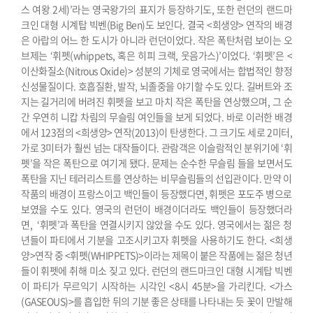
스 여왕 2세)’라는 영국왕가의 표지가 등장하기도, 또한 런던의 랜드마
크인 대형 시계탑 빅벤(Big Ben)도 보인다. 결국 <희생양> 연작의 배경
은 아랍의 어느 한 도시가 아니라 런던이었다. 작은 폭탄처럼 보이는 오
브제는 ‘휘펫(whippets, 혹은 히피 크랙, 웃음가스)’이었다. ‘휘펫’은 <
이산화질소(Nitrous Oxide)> 성분의 기체로 영국에서는 합법적인 향정
신성물질이다. 호흡질환, 발작, 뇌졸중을 야기할 수도 있다. 길버트와 조
지는 길거리에 버려진 휘펫을 보고 마치 작은 폭탄을 연상했으며, 그 순
간 우연히 니캅 차림의 무슬림 여인들을 보게 되었다. 바로 이러한 배경
에서 123점의 <희생양> 연작(2013)이 탄생한다. 그 크기도 세로 2미터,
가로 3미터가 훨씬 넘는 대작들이다.
관람객은 이슬람적인 분위기에 ‘휘
펫’을 작은 폭탄으로 여기게 됐다. 문제는 순수한 무슬림 들을 보면서도
폭탄을 지닌 테러리스트를 연상하는 비무슬림들의 선입관이다. 만약 이
작품의 배경이 프랑스이고 백인들이 등장했다면, 휘펫은 포도주 병으로
보였을 수도 있다. 영국의 런던이 배경이더라도 백인들이 등장했더라
면, ‘휘펫’과 폭탄을 연결시키지 않았을 수도 있다. 영국에서는 젊은 청
년들이 파티에서 기분을 고조시키고자 휘펫을 사용하기도 한다. <희생
양>연작 중 <휘펫(WHIPPETS)>이라는 제목이 붙은 작품에는 젊은 청년
들이 휘펫에 취해 미소 짖고 있다. 런던의 랜드마크인 대형 시계탑 빅벤
이 파티가 무르익기 시작하는 시각인 <8시 45분>을 가리킨다. <가스
(GASEOUS)>를 흡입한 뒤의 기분 좋은 상태를 나타내는 듯 꽃이 만발해