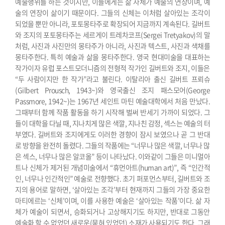
예술행위를 하는 것이지만, 이들에게는 삶 자체가 예술의 연장이며, 예
술의 연장이 삶이기 때문이다. 그들의 신체는 이처럼 살아있는 조각이
되었을 뿐만 아니라, 포토몽타주로 확장되어 지금까지 계속된다. 길버트
와 조지의 포토몽타주는 세르게이 트레차코프(Sergei Tretyakov)의 말
처럼, 사진과 사진만의 몽타주가 아니라, 사진과 텍스트, 사진과 색채를
몽타주한다. 특히 예술과 삶을 몽타주한다.
영국 현대미술을 대표하는
작가이자 유럽 포스트모더니즘의 전형적 작가인 길버트와 조지, 이들은
“두 사람이지만 한 작가”라고 불린다. 이탈리아 출신 길버트 프뢰슈
(Gilbert Prousch, 1943~)와 영국출신 조지 패스모어(George
Passmore, 1942~)는 1967년 세인트 마틴 예술대학에서 처음 만났다.
그때부터 함께 작품 활동을 하기 시작해 벌써 반세기 가까이 되었다. 그
들이 대학을 다닐 때, 지나치게 많은 색깔, 지나친 감정, 섹스는 예술의 터
부였다. 길버트와 조지에게도 이러한 경향이 잠시 보였으나 곧 그 반대
로 방향을 완전히 돌렸다. 그들의 작품에는 “너무나 많은 색깔, 너무나 많
은 섹스, 너무나 많은 알코올” 등이 나타났다. 이와같이 그들은 미니멀아
트나 신체가 제거된 개념미술에서 “휴먼아트(human art)”, 즉 “인간적
인, 너무나 인간적인” 예술로 전향했다. 초기 퍼포먼스부터, 길버트와 조
지의 용어로 말하면, ‘살아있는 조각’부터 현재까지 그들의 가장 중요한
마티에르는 ‘신체’이며, 이를 사용한 예술은 ‘살아있는 작품’이다. 삶 자
체가 예술이 되면서, 승화되거나 고상해지기도 하지만, 반대로 그동안
예술화 할 수 없었던 새로운(묻혀 있었던) 소재가 사용되기도 한다. 그래