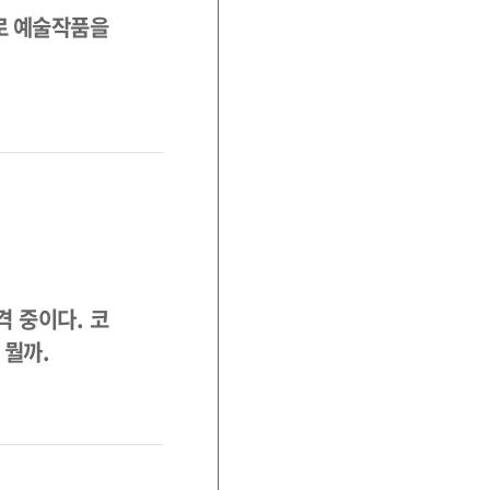
로 예술작품을
격 중이다. 코
 뭘까.