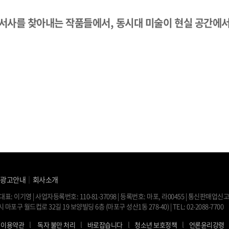
서사를 찾아내는 작품들에서, 동시대 미술이 현실 공간에서
｜
광고안내
｜
회사소개
대표: 이기영 | 사업자등록번호: 110-81-37098 | 등록번호: 마포, 라00455 | 통신판매업신고:
 마포구 월드컵로 32길 19 보양빌딩 6층 (마포구 성산1동 278-40) | TEL: 02-2088-7700
l
l
l
l
이용약관
독자 불만 처리
바로잡습니다
청소년 보호정책
언론윤리강령