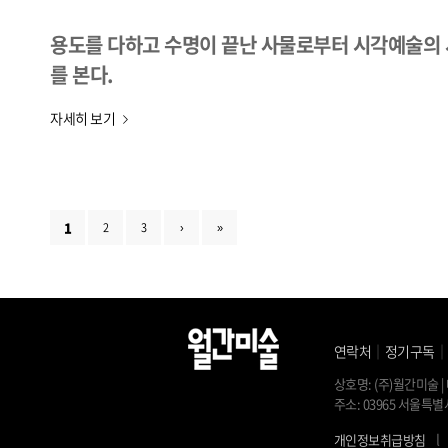
용도를 다하고 수명이 끝난 사물로부터 시각예술의 
를 본다.
자세히 보기
1
2
3
›
»
연락처
｜
정기구독
상호명: (주)월간미술 | 
주소: 03965 서울특별시
l
개인정보취급방침