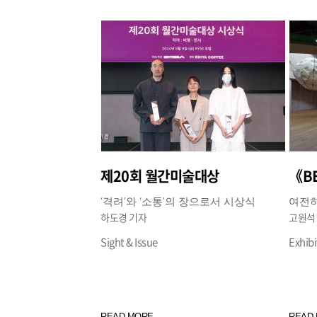
제20회 월간미술대상
‘격려’와 ‘소통’의 장으로서 시상식
여전히
하도경 기자
고원석
Sight & Issue
Exhibi
READ MORE
READ