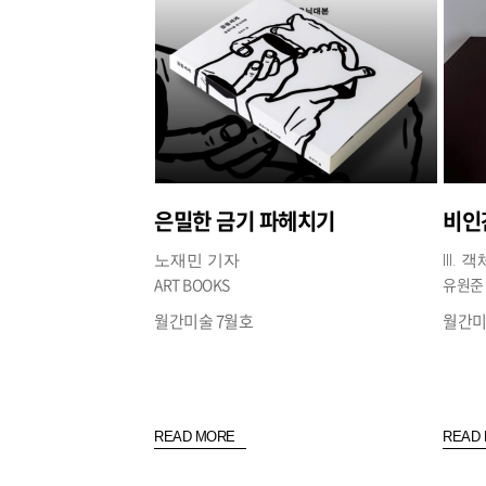
은밀한 금기 파헤치기
노재민 기자
III
ART BOOKS
유원준
월간미술 7월호
월간미
READ MORE
READ