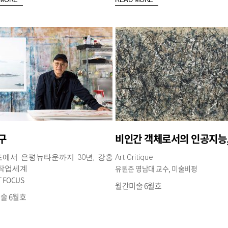
구
에서 은평뉴타운까지 30년, 강홍
Art Critique
유원준 영남대 교수, 미술비평
 작업세계
T FOCUS
월간미술 6월호
술 6월호