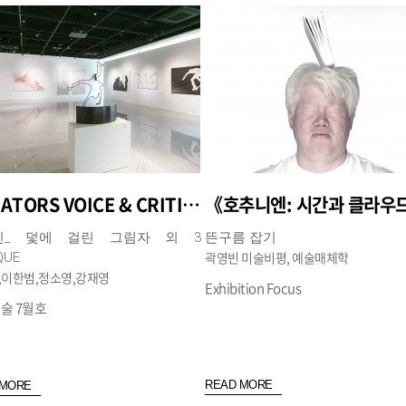
CURATORS VOICE & CRITIQUE
신_ 덫에 걸린 그림자 외 3
뜬구름 잡기
곽영빈 미술비평, 예술매체학
QUE
,이한범,정소영,강재영
Exhibition Focus
술 7월호
READ MORE
 MORE