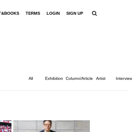
T&BOOKS
TERMS
LOGIN
SIGN UP
All
Exhibition
Column/Article
Artist
Intervie