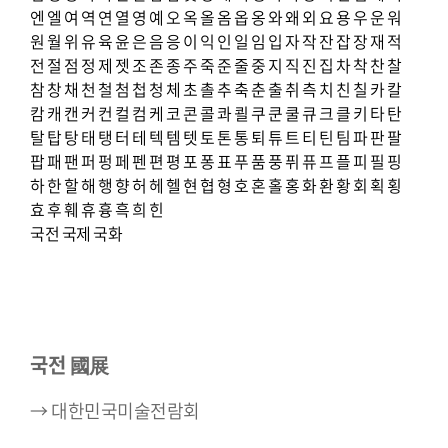
엔
엘
여
역
연
열
영
예
오
옥
올
옴
옵
옹
와
왜
외
요
용
우
운
워
원
월
위
유
육
윤
은
음
응
이
익
인
일
임
입
자
작
잔
잡
장
재
적
전
절
점
정
제
젯
조
존
종
주
죽
준
줄
중
지
직
진
집
차
착
찬
찰
참
창
채
천
철
첨
첩
청
체
초
촐
추
축
춘
출
취
측
치
친
칠
카
칼
캄
캐
캔
커
컨
컬
컴
케
코
콘
콜
콰
쾰
쿠
쿤
쿨
큐
크
클
키
타
탄
탈
탑
탕
태
탱
터
테
텍
템
텟
토
톤
통
퇴
튜
트
티
틴
팀
파
판
팔
팝
패
팬
퍼
펑
페
펜
편
평
포
퐁
표
푸
품
풍
퓌
퓨
프
플
피
필
핑
하
한
할
해
행
향
허
헤
헬
현
협
형
호
혼
홀
홍
화
환
황
회
획
횡
효
후
훼
휴
흉
흑
희
힌
국전
국제
국화
국전 國展
→ 대한민국미술전람회