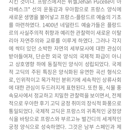
시킨 것이다. 프랑스에서는 퓌셀Jehan Pucelle이 아
라베스크* 선의 운동감과 우아함으로 프랑스 양식에
새로운 생명을 불어넣고 프랑스-플랑드르 예술의 기초
를 마련하였다.
1400년 네덜란드 예술가들은 플랑드
르의 사실주의적 취향과 예리한 관찰력이 새로운 이탈
리아 자연주의와 교류를 이루게 하였다. 그러나 각지
에 싹터 있던 소박한 자연의 세부묘사에 대한 관심이
받아들여져, 단순한 외국 양식의 국제적 파급이 아니
고 상호영향 하에 동질적인 양식이 성립되었다.
국제
적 고딕의 주된 특징은 양식화된 유연한 곡선 형식으
로, 인위적이고 목가적인 분위기에 세속적인 상류사회
에 대한 관심이 두드러지게 표현된다. 또한 동, 식물 풍
속묘사에서 정교하고 치밀한 관찰력을 보이면서, 전체
적으로 우아한 후기 고딕 궁정 취미의 장식적 화풍으로
통일되었다.
국제적 고딕은 프랑스의 귀족적인 궁정양
식을 바탕으로 프랑스와 부르고뉴 벌간디의 세계적인
궁정 양식으로 성숙하였다. 그것은 남부 스페인과 제