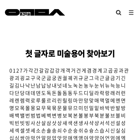
첫 글자로 미술용어 찾아보기
0
1
2
7
가
각
간
갈
감
갑
강
개
객
거
건
게
겸
경
계
고
곱
공
과
관
광
괴
굉
교
구
국
군
굽
궁
권
궐
궤
귀
규
균
그
극
근
글
금
기
긴
길
김
나
낙
난
남
납
낭
내
넛
네
노
녹
논
농
누
눈
뉘
뉴
늑
능
니
다
단
당
대
데
덴
도
독
돈
돌
돔
동
두
드
디
딜
라
락
랑
래
러
런
레
렌
렘
력
로
루
룰
르
리
린
릴
링
마
만
망
맞
매
맥
멀
메
멘
면
명
모
목
몰
몽
묘
무
묵
묶
문
물
뮤
므
미
민
밀
밑
바
박
반
발
방
배
백
밸
번
범
법
베
벽
변
병
보
복
본
볼
봉
부
북
분
불
브
블
비
빅
빈
빗
빙
사
산
살
삼
삿
상
새
색
샌
생
샤
샥
샹
서
석
선
설
성
세
섹
셀
셋
셰
소
손
솔
송
쇠
수
순
숭
쉬
슈
슝
스
습
시
신
실
심
십
싱
쌍
아
악
안
알
암
압
앗
앙
애
액
앵
야
약
양
어
언
엄
에
엑