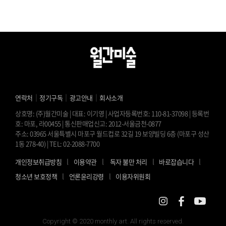
｜
｜
｜
연락처
정기구독
광고안내
회사소개
상호명: (주)월간미술 | 대표: 이기영 | 사업자등록번호: 110-81-37098 | 등록번
호: 마포, 라00455 | 통신판매업신고: 2012-서울금천-0877
주소: 03965 서울특별시 마포구 월드컵로 32길 19 보양빌딩 6층 (마포구 성산
1동 278-40) | TEL: 02-2088-7700
l
l
l
l
개인정보취급방침
이용약관
독자 불만 처리
바로잡습니다
l
l
청소년 보호정책
언론윤리강령
이용자위원회
Copyright © 2020 monthly art. All rights reserved.