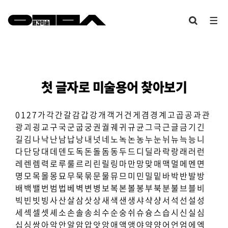
첫 글자로 미술용어 찾아보기
0
1
2
7
가
각
간
갈
감
갑
강
개
객
거
건
게
겸
경
계
고
곱
공
과
관
광
괴
굉
교
구
국
군
굽
궁
권
궐
궤
귀
규
균
그
극
근
글
금
기
긴
길
김
나
낙
난
남
납
낭
내
넛
네
노
녹
논
농
누
눈
뉘
뉴
늑
능
니
다
단
당
대
데
덴
도
독
돈
돌
돔
동
두
드
디
딜
라
락
랑
래
러
런
레
렌
렘
력
로
루
룰
르
리
린
릴
링
마
만
망
맞
매
맥
멀
메
멘
면
명
모
목
몰
몽
묘
무
묵
묶
문
물
뮤
므
미
민
밀
밑
바
박
반
발
방
배
백
밸
번
범
법
베
벽
변
병
보
복
본
볼
봉
부
북
분
불
브
블
비
빅
빈
빗
빙
사
산
살
삼
삿
상
새
색
샌
생
샤
샥
샹
서
석
선
설
성
세
섹
셀
셋
셰
소
손
솔
송
쇠
수
순
숭
쉬
슈
슝
스
습
시
신
실
심
십
싱
쌍
아
악
안
알
암
압
앗
앙
애
액
앵
야
약
양
어
언
엄
에
엑