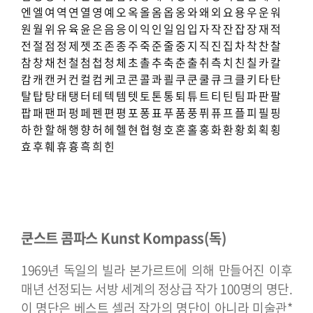
엔
엘
여
역
연
열
영
예
오
옥
올
옴
옵
옹
와
왜
외
요
용
우
운
워
원
월
위
유
육
윤
은
음
응
이
익
인
일
임
입
자
작
잔
잡
장
재
적
전
절
점
정
제
젯
조
존
종
주
죽
준
줄
중
지
직
진
집
차
착
찬
찰
참
창
채
천
철
첨
첩
청
체
초
촐
추
축
춘
출
취
측
치
친
칠
카
칼
캄
캐
캔
커
컨
컬
컴
케
코
콘
콜
콰
쾰
쿠
쿤
쿨
큐
크
클
키
타
탄
탈
탑
탕
태
탱
터
테
텍
템
텟
토
톤
통
퇴
튜
트
티
틴
팀
파
판
팔
팝
패
팬
퍼
펑
페
펜
편
평
포
퐁
표
푸
품
풍
퓌
퓨
프
플
피
필
핑
하
한
할
해
행
향
허
헤
헬
현
협
형
호
혼
홀
홍
화
환
황
회
획
횡
효
후
훼
휴
흉
흑
희
힌
쿤스트 콤파스 Kunst Kompass(독)
1969년 독일의 빌라 본가르트에 의해 만들어진 이후
매년 선정되는 서방 세계의 정상급 작가 100명의 명단.
이 명단은 베스트 셀러 작가의 명단이 아니라 미술관*