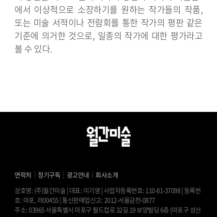
에서 이상적으로 소장하기를 원하는 작가들의 작품,
또는 미술 서적이나 전람회를 통한 작가의 평판 같은
기준에 의거한 것으로, 일종의 작가에 대한 평가라고
볼 수 있다.
｜
｜
｜
연락처
정기구독
광고안내
회사소개
상호명: (주)월간미술 | 대표: 이기영 | 사업자등록번호: 110-81-37098 | 등록번
호: 마포, 라00455 | 통신판매업신고: 2012-서울금천-0877
주소: 03965 서울특별시 마포구 월드컵로 32길 19 보양빌딩 6층 (마포구 성산