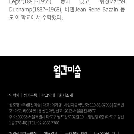
Léger(1881~1955) 등이 있고, 뒤샹Marcel
Duchamp(1887~1968), 바젠Jean Rene Bazain 등
도 이 학교에서 수학했다.
｜
｜
｜
연락처
정기구독
광고안내
회사소개
상호명: (주)월간미술 | 대표: 이기영 | 사업자등록번호: 110-81-37098 | 등록번
호: 마포, 라00455 | 통신판매업신고: 2012-서울금천-0877
주소: 03965 서울특별시 마포구 월드컵로 32길 19 보양빌딩 6층 (마포구 성산
1동 278-40) | TEL: 02-2088-7700
l
l
l
l
개인정보취급방침
이용약관
독자 불만 처리
바로잡습니다