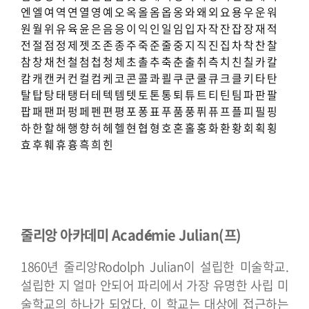
엔
엘
여
역
연
열
영
예
오
옥
올
옴
옵
옹
와
왜
외
요
용
우
운
워
원
월
위
유
육
윤
은
음
응
이
익
인
일
임
입
자
작
잔
잡
장
재
적
전
절
점
정
제
젯
조
존
종
주
죽
준
줄
중
지
직
진
집
차
착
찬
찰
참
창
채
천
철
첨
첩
청
체
초
촐
추
축
춘
출
취
측
치
친
칠
카
칼
캄
캐
캔
커
컨
컬
컴
케
코
콘
콜
콰
쾰
쿠
쿤
쿨
큐
크
클
키
타
탄
탈
탑
탕
태
탱
터
테
텍
템
텟
토
톤
통
퇴
튜
트
티
틴
팀
파
판
팔
팝
패
팬
퍼
펑
페
펜
편
평
포
퐁
표
푸
품
풍
퓌
퓨
프
플
피
필
핑
하
한
할
해
행
향
허
헤
헬
현
협
형
호
혼
홀
홍
화
환
황
회
획
횡
효
후
훼
휴
흉
흑
희
힌
줄리앙 아카데미 Académie Julian(프)
1860년 줄리앙Rodolph Julian이 설립한 미술학교.
설립한 지 얼마 안되어 파리에서 가장 유명한 사립 미
술학교의 하나가 되었다. 이 학교는 대상에 접근하는