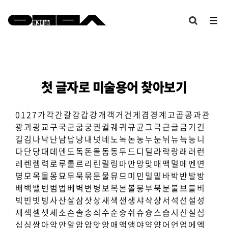
첫 글자로 미술용어 찾아보기
0
1
2
7
가
각
간
갈
감
갑
강
개
객
거
건
게
겸
경
계
고
곱
공
과
관
광
괴
굉
교
구
국
군
굽
궁
권
궐
궤
귀
규
균
그
극
근
글
금
기
긴
길
김
나
낙
난
남
납
낭
내
넛
네
노
녹
논
농
누
눈
뉘
뉴
늑
능
니
다
단
당
대
데
덴
도
독
돈
돌
돔
동
두
드
디
딜
라
락
랑
래
러
런
레
렌
렘
력
로
루
룰
르
리
린
릴
링
마
만
망
맞
매
맥
멀
메
멘
면
명
모
목
몰
몽
묘
무
묵
묶
문
물
뮤
므
미
민
밀
밑
바
박
반
발
방
배
백
밸
번
범
법
베
벽
변
병
보
복
본
볼
봉
부
북
분
불
브
블
비
빅
빈
빗
빙
사
산
살
삼
삿
상
새
색
샌
생
샤
샥
샹
서
석
선
설
성
세
섹
셀
셋
셰
소
손
솔
송
쇠
수
순
숭
쉬
슈
슝
스
습
시
신
실
심
십
싱
쌍
아
악
안
알
암
압
앗
앙
애
액
앵
야
약
양
어
언
엄
에
엑