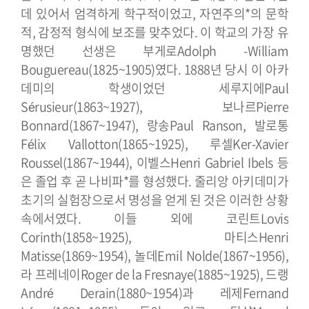
데 있어서 엄격하게 학구적이었고, 자연주의*의 문학
적, 감정적 형식에 보조를 맞추었다.
이 학교의 가장 유
명했던 선생은 부게로Adolph -William
Bouguereau(1825~1905)였다. 1888년 당시 이 아카
데미의 학생이었던 세루지에Paul
Sérusieur(1863~1927), 보나르Pierre
Bonnard(1867~1947), 랑송Paul Ranson, 발로통
Félix Vallotton(1865~1925), 루셀Ker-Xavier
Roussel(1867~1944), 이벨스Henri Gabriel Ibels 등
은 졸업 후 곧 나비파*를 형성했다. 줄리앙 아키데미가
초기의 실험장으로서 명성을 얻게 된 것은 이러한 상황
속에서였다.
이들 외에 코린트Lovis
Corinth(1858~1925), 마티스Henri
Matisse(1869~1954), 놀데Emil Nolde(1867~1956),
라 프레네이Roger de la Fresnaye(1885~1925), 드랭
André Derain(1880~1954)과 레제Fernand