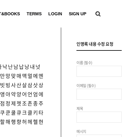
T&BOOKS
TERMS
LOGIN
SIGN UP
인명록 내용 수정 요청
이름 (필수)
나
낙
난
남
납
낭
내
넛
만
망
맞
매
맥
멀
메
멘
빗
빙
사
산
살
삼
삿
상
이메일 (필수)
앵
야
약
양
어
언
엄
에
점
정
제
젯
조
존
종
주
제목
쿠
쿤
쿨
큐
크
클
키
타
할
해
행
향
허
헤
헬
현
메시지