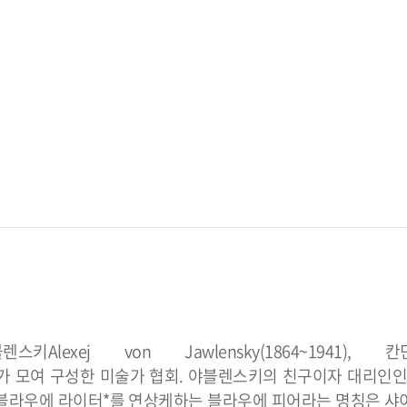
블렌스키Alexej von Jawlensky(1864~1941), 칸딘
79~1940)가 모여 구성한 미술가 협회. 야블렌스키의 친구이자 대리인
. 블라우에 라이터*를 연상케하는 블라우에 피어라는 명칭은 샤