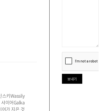
스키Wassily
인 샤이어Galka
이어가 지은 것