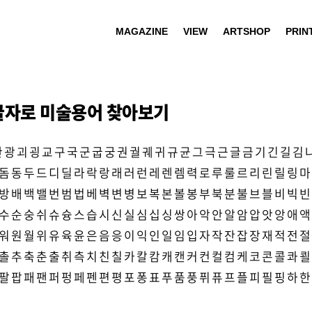
MAGAZINE
VIEW
ARTSHOP
PRIN
글자로 미술용어 찾아보기
관
광
괴
굉
교
구
국
군
굽
궁
권
궐
궤
귀
규
균
그
극
근
글
금
기
긴
길
김
돔
동
두
드
디
딜
라
락
랑
래
러
런
레
렌
렘
력
로
루
룰
르
리
린
릴
링
마
방
배
백
밸
번
범
법
베
벽
변
병
보
복
본
볼
봉
부
북
분
불
브
블
비
빅
빈
수
순
숭
쉬
슈
슝
스
습
시
신
실
심
십
싱
쌍
아
악
안
알
암
압
앗
앙
애
액
워
원
월
위
유
육
윤
은
음
응
이
익
인
일
임
입
자
작
잔
잡
장
재
적
전
절
촐
추
축
춘
출
취
측
치
친
칠
카
칼
캄
캐
캔
커
컨
컬
컴
케
코
콘
콜
콰
쾰
팔
팝
패
팬
퍼
펑
페
펜
편
평
포
퐁
표
푸
품
풍
퓌
퓨
프
플
피
필
핑
하
한