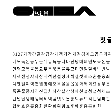
첫 
0
1
2
7
가
각
간
갈
감
갑
강
개
객
거
건
게
겸
경
계
고
곱
공
과
네
노
녹
논
농
누
눈
뉘
뉴
늑
능
니
다
단
당
대
데
덴
도
독
돈
돌
면
명
모
목
몰
몽
묘
무
묵
묶
문
물
뮤
므
미
민
밀
밑
바
박
반
발
새
색
샌
생
샤
샥
샹
서
석
선
설
성
세
섹
셀
셋
셰
소
손
솔
송
쇠
엑
엔
엘
여
역
연
열
영
예
오
옥
올
옴
옵
옹
와
왜
외
요
용
우
운
죽
준
줄
중
지
직
진
집
차
착
찬
찰
참
창
채
천
철
첨
첩
청
체
초
탄
탈
탑
탕
태
탱
터
테
텍
템
텟
토
톤
통
퇴
튜
트
티
틴
팀
파
판
협
형
호
혼
홀
홍
화
환
황
회
획
횡
효
후
훼
휴
흉
흑
희
힌