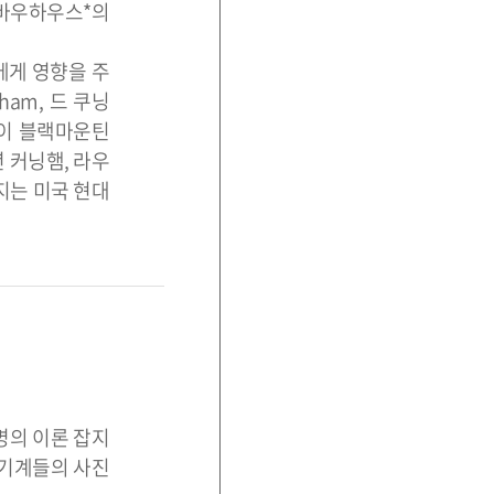
 바우하우스*의
자들에게 영향을 주
gham, 드 쿠닝
4) 등이 블랙마운틴
 커닝햄, 라우
리지는 미국 현대
명의 이론 잡지
 기계들의 사진