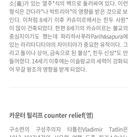
소(龕)가 있는 열주*식의 벽으로 둘러싸여 있다. 이런
형식은 간다라*나 박트리아*의 영향을 받은 것으로 보
인다. 이처럼 8세기 이후 카슈미르에서는 힌두 사원*
이 많이 건축되었다. 한편 8세기의 카슈미르는 불교의
중심지이기도 했는데 파리하사푸라Parihāsapura에
있는 라리타디티야의 차이티야가 중요한 유적이다. 그
리고 돌이나 상아, 금속으로 된 불상*, 힌두 신상*도 만
들어졌다. 14세기 이후에는 이슬람교의 세력이 강화되
어 무갈 왕조의 영향을 받게 되었다.
카운터 릴리프 counter relief(영)
구소련의 구성주의자 타틀린Vladimir Tatlin은