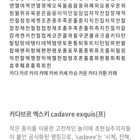
엔
엘
여
역
연
열
영
예
오
옥
올
옴
옵
옹
와
왜
외
요
용
우
운
워
원
월
위
유
육
윤
은
음
응
이
익
인
일
임
입
자
작
잔
잡
장
재
적
전
절
점
정
제
젯
조
존
종
주
죽
준
줄
중
지
직
진
집
차
착
찬
찰
참
창
채
천
철
첨
첩
청
체
초
촐
추
축
춘
출
취
측
치
친
칠
카
칼
캄
캐
캔
커
컨
컬
컴
케
코
콘
콜
콰
쾰
쿠
쿤
쿨
큐
크
클
키
타
탄
탈
탑
탕
태
탱
터
테
텍
템
텟
토
톤
통
퇴
튜
트
티
틴
팀
파
판
팔
팝
패
팬
퍼
펑
페
펜
편
평
포
퐁
표
푸
품
풍
퓌
퓨
프
플
피
필
핑
하
한
할
해
행
향
허
헤
헬
현
협
형
호
혼
홀
홍
화
환
황
회
획
횡
효
후
훼
휴
흉
흑
희
힌
카다
카르
카리
카메
카바
카셰
카슈
카운
카타
카툰
카페
카다브르 엑스키 cadavre exquis(프)
작은 종이를 이용한 고전적인 놀이에 초현실주의자들
이 붙인 공식화된 명칭으로, ‘cadavre’는 ‘시체, 잔해,