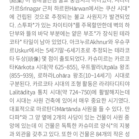
가르Śrīnagar 근처 하르완Hārwan에서는 쿠샨 시대*
에 건립된 것으로 추정되는 불교 사원지가 발견되었
다. 스투파*가 있는 차이티야*를 주목할만한데 벽의 하
단부와 뜰의 바닥 부분에는 얕은 부조*가 장식된 테라
코타* 타일이 남아 있었다. 아크누르Akhnur와 우슈쿠
르Uskur에서는 5세기말~6세기초로 추정되는 테라코
타 두상(頭像) 몇 점이 출토되었다.
카슈미르는 카르코
타Kārkota 시대(약 625~855), 우트팔라Utpāla 왕조
(855~939), 로하라Lohāra 왕조(10~14세기) 시대로
구분된다. 카르코타 시대의 조형 활동은 라리타디티야
Lalitāditya 통치 시대(약 724~750)에 활발해지는데
이 시대는 사원 건축에 있어서 매우 중요한 시기였다.
대표적으로 마르탄다Mārtānda 사원을 들 수 있다. 만
다파*와 그 양 옆에 2개의 사당이 있는 건물이 사원 중
앙에 있는데 이 건물은 독특한 카슈미르 양식*의 지붕
과 외관을 갖추고 있다. 또한 이 건물은 84개의 작은 성