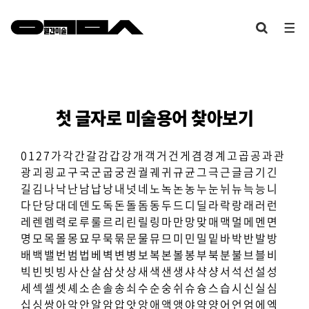
첫 글자로 미술용어 찾아보기
0
1
2
7
가
각
간
갈
감
갑
강
개
객
거
건
게
겸
경
계
고
곱
공
과
관
광
괴
굉
교
구
국
군
굽
궁
권
궐
궤
귀
규
균
그
극
근
글
금
기
긴
길
김
나
낙
난
남
납
낭
내
넛
네
노
녹
논
농
누
눈
뉘
뉴
늑
능
니
다
단
당
대
데
덴
도
독
돈
돌
돔
동
두
드
디
딜
라
락
랑
래
러
런
레
렌
렘
력
로
루
룰
르
리
린
릴
링
마
만
망
맞
매
맥
멀
메
멘
면
명
모
목
몰
몽
묘
무
묵
묶
문
물
뮤
므
미
민
밀
밑
바
박
반
발
방
배
백
밸
번
범
법
베
벽
변
병
보
복
본
볼
봉
부
북
분
불
브
블
비
빅
빈
빗
빙
사
산
살
삼
삿
상
새
색
샌
생
샤
샥
샹
서
석
선
설
성
세
섹
셀
셋
셰
소
손
솔
송
쇠
수
순
숭
쉬
슈
슝
스
습
시
신
실
심
십
싱
쌍
아
악
안
알
암
압
앗
앙
애
액
앵
야
약
양
어
언
엄
에
엑