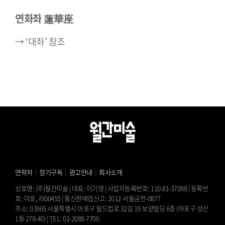
연화좌 蓮華座
→ ‘대좌’ 참조
｜
｜
｜
연락처
정기구독
광고안내
회사소개
상호명: (주)월간미술 | 대표: 이기영 | 사업자등록번호: 110-81-37098 | 등록번
호: 마포, 라00455 | 통신판매업신고: 2012-서울금천-0877
주소: 03965 서울특별시 마포구 월드컵로 32길 19 보양빌딩 6층 (마포구 성산
1동 278-40) | TEL: 02-2088-7700