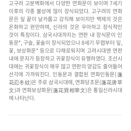
고구려 고분벽화에서 다양한 연화문이 보이며 7세기
이후의 각종 불상에 많이 장식되었다. 고구려의 연화
문은 잎 끝이 날카롭고 강직해 보이지만 백제의 것은
온화하고 완만하며, 신라의 것은 우아하고 장식적인
것이 특징이다. 삼국시대까지는 연판 내 장식문이 인
동문*, 구슬, 꽃술이 장식되었으나 8세기 무렵부터 잎,
꽃, 보상화문* 등으로 다채로워지며 고려시대엔 연판
내에 문자가 등장하고 귀꽃장식이 유행하였다. 조선시
대에는 귀꽃장식이 매우 많고 연판의 양감도 줄어들어
선각에 가까워진다. 인동문과 결합된 연화인동문(蓮
花忍冬紋)은 주로 삼국시대에, 연화당초문(蓮花唐草
文)과 연화보상화문(蓮花寶相華文)은 통일신라시대
에 나타난다.