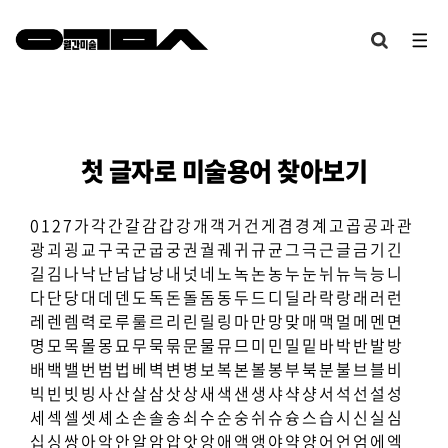
첫 글자로 미술용어 찾아보기
0
1
2
7
가
각
간
갈
감
갑
강
개
객
거
건
게
겸
경
계
고
곱
공
과
관
광
괴
굉
교
구
국
군
굽
궁
권
궐
궤
귀
규
균
그
극
근
글
금
기
긴
길
김
나
낙
난
남
납
낭
내
넛
네
노
녹
논
농
누
눈
뉘
뉴
늑
능
니
다
단
당
대
데
덴
도
독
돈
돌
돔
동
두
드
디
딜
라
락
랑
래
러
런
레
렌
렘
력
로
루
룰
르
리
린
릴
링
마
만
망
맞
매
맥
멀
메
멘
면
명
모
목
몰
몽
묘
무
묵
묶
문
물
뮤
므
미
민
밀
밑
바
박
반
발
방
배
백
밸
번
범
법
베
벽
변
병
보
복
본
볼
봉
부
북
분
불
브
블
비
빅
빈
빗
빙
사
산
살
삼
삿
상
새
색
샌
생
샤
샥
샹
서
석
선
설
성
세
섹
셀
셋
셰
소
손
솔
송
쇠
수
순
숭
쉬
슈
슝
스
습
시
신
실
심
십
싱
쌍
아
악
안
알
암
압
앗
앙
애
액
앵
야
약
양
어
언
엄
에
엑