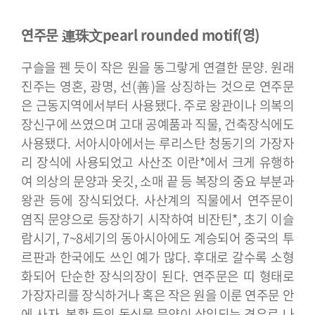
연주문 連珠文
pearl rounded motif(영)
구슬을 꿴 듯이 작은 원을 동그랗게 연결한 문양. 원래
진주는 영혼, 광명, 선(善)을 상징하는 것으로 연주문
은 근동지역에서부터 사용됐다. 주로 왕관이나 의복의
장신구에 쓰였으며 고대 공예품과 직물, 건축장식에도
사용됐다.
서아시아에서는 루리스탄 청동기의 가장자
리 장식에 사용되었고 사산조 이란*에서 크게 유행하
여 의상의 문양과 옷깃, 소매 끝 등 복장의 중요 부분과
왕관 등에 장식되었다. 사산계의 직물에서 연주문이
염직 문양으로 등장하기 시작하여 비잔틴*, 초기 이슬
람시기, 7~8세기의 동아시아에도 계승되어 중국의 투
르판과 한국에도 쓰인 예가 많다. 후대로 갈수록 소형
화되어 단순한 장식의장이 된다. 연주문은 띠 형태로
가장자리를 장식하거나 혹은 작은 원을 이룬 연주문 안
에 사자, 봉황 등의 동식물 문양이 삽입되는 경우로 나