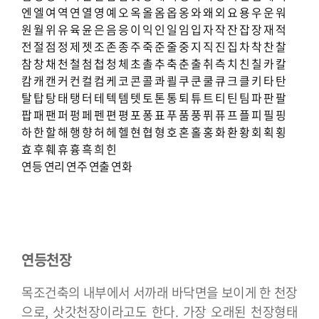
엔
엘
여
역
연
열
영
예
오
옥
올
옴
옵
옹
와
왜
외
요
용
우
운
워
원
월
위
유
육
윤
은
음
응
이
익
인
일
임
입
자
작
잔
잡
장
재
적
전
절
점
정
제
젯
조
존
종
주
죽
준
줄
중
지
직
진
집
차
착
찬
찰
참
창
채
천
철
첨
첩
청
체
초
촐
추
축
춘
출
취
측
치
친
칠
카
칼
캄
캐
캔
커
컨
컬
컴
케
코
콘
콜
콰
쾰
쿠
쿤
쿨
큐
크
클
키
타
탄
탈
탑
탕
태
탱
터
테
텍
템
텟
토
톤
통
퇴
튜
트
티
틴
팀
파
판
팔
팝
패
팬
퍼
펑
페
펜
편
평
포
퐁
표
푸
품
풍
퓌
퓨
프
플
피
필
핑
하
한
할
해
행
향
허
헤
헬
현
협
형
호
혼
홀
홍
화
환
황
회
획
횡
효
후
훼
휴
흉
흑
희
힌
연등
연리
연주
연출
연화
연등천장
목조건축의 내부에서 서까래 바닥면을 보이게 한 천장
으로, 삿갓천장이라고도 한다. 가장 오래된 천장형태