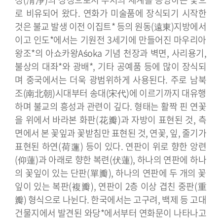
로 비유되어 왔다.
연화가 미술품에 장식되기 시작한
것은 불교 발생 이전 이집트* 등의 원동(遠東)지방에서
이고 인도*에서는 기원전 3세기에 만들어진 마우리아
왕조*의 아쇼카왕Aśoka 기념 천장과 벽면, 사리용기,
불상의 대좌*와 광배*, 기타 공예품 등에 많이 장식되
며 중국에서는 더욱 광범위하게 사용된다. 주로 남북
조(南北朝)시대부터 송대(宋代)에 이르기까지 대유행
하며 불교의 흥성과 관련이 깊다. 형태는 활짝 핀 연꽃
을 위에서 바라본 화판(花瓣)과 자방이 표현된 것, 측
면에서 본 꽃잎과 꽃받침만 표현된 것, 연꽃, 잎, 줄기가
표현된 하연(荷蓮) 등이 있다. 연판이 위로 향한 앙련
(仰蓮)과 아래로 향한 복련(伏蓮), 하나의 연판에 하나
의 꽃잎이 있는 단판(單瓣), 하나의 연판에 두 개의 꽃
잎이 있는 복판(複瓣), 연판이 2층 이상 겹친 중판(重
瓣) 형식으로 나뉜다.
한국에서는 고구려, 백제 등 고대
건물지에서 발견된 와당*에서부터 연화문이 나타나고