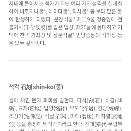
시대에 들어서는 석가가 지닌 여러 가지 성격을 실체화
하여 비로자나불*, 아미타불*, 약사불* 등 보다 많은 불
이 탄생하게 되었다. 운강석굴* 제119굴 정중앙에 천
불가사(千佛袈裟)를 입은 입상, 제20굴에 웅대하고 기
백에 찬 석가좌상 및 용문석굴* 빈양중동의 석가상 등
은 모두 걸작이다.
석각 石刻 shin-ko(중)
돌에 새긴 문자 회화를 말한다. 각석(刻石), 비갈(碑
碣), 묘지(墓地), 탑명(塔銘), 부도*(浮屠), 경당(經幢),
조상기(造像記), 석궐(石闕), 마애(磨崖), 매지별(買地
莂) 등을 총칭해서 석각이라고 한다. 진대(秦代)무렵부