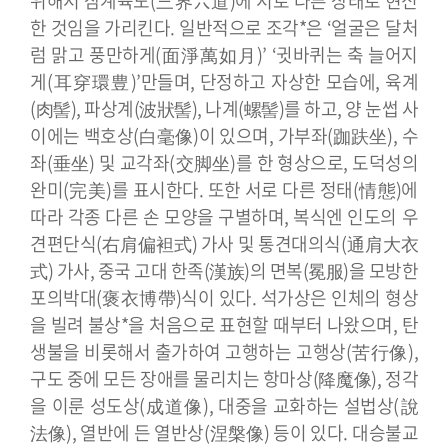
위해서 삼계육도(三界六道)에 서로 다른 상태로 현신
한 것임을 가리킨다.
일반적으로 조각*은 ‘얼굴은 달처
럼 맑고 풍만하게(面淨萬如月)’ ‘귓바퀴는 축 늘어지
게(耳穿環豊)’만들며, 단정하고 자상한 모습에, 육계
(肉髻), 파상계(波狀髻), 나계(螺髻)를 하고, 양 눈썹 사
이에는 백호상(白毫像)이 있으며, 가부좌(跏趺坐), 수
좌(垂坐) 및 교각좌(交脚坐)를 한 형상으로, 도덕성의
완미(完美)를 표시한다. 또한 서로 다른 정태(情態)에
따라 각종 다른 손 모양을 구별하며, 복식엔 인도의 우
견편단식(右肩偏袒式) 가사 및 통견대의식(通肩大衣
式) 가사, 중국 고대 한족(漢族)의 면복(冕服)을 모방한
포의박대(褒衣博帶)식이 있다.
석가상은 인체의 형상
을 빌려 불상*을 처음으로 표현할 때부터 나왔으며, 탄
생불을 비롯해서 출가하여 고행하는 고행상(苦行像),
구도 중에 모든 장애를 물리치는 항마상(降魔像), 정각
을 이룬 성도상(成道像), 대중을 교화하는 설법상(說
法像), 열반에 든 열반상(涅槃像) 등이 있다.
대승불교