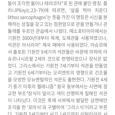
들이 조각한 돌이나 테라코타*로 된 관에 붙인 명칭. 플
리니Pliny(c.23~79)에 따르면, ‘살을 먹어 치운다
lithos sarcophagos’는 뜻을 가진 이 명칭은 시신을 분
해하는 성질을 갖고 있는 점판암으로 관을 만들거나 관
둘레를 두르던 관습에서 나왔다. 메소포타미아에서는
기원전 3000년대부터 목제, 도제관을 사용하였으나,
석관은 아시리아* 제국 때에야 사용되었다. 아슈르에
서 출토된 기원전 9세기의 석관들은 비문에 의하여 아
슈르나시르팔 2세의 것으로 판명되었으나 장식은 없
었다. 그리스에서는 기원전 7세기부터 석관을 만들었
고 기원전 6세기부터는 오리엔트의 영향으로 건조물
을 모방한 모뉴멘털적인 석관도 출현한다. 기원전 4세
기 중기 이후의 헬레니즘* 왕국 동부에서는 사면에 정
교한 부조*장식이 덮이고 색이 선명하게 칠해진 석관
이 나타났다. 이것은 후에 서부에서 발달한 삼면에만
조각을 한 ‘로마식’과 구별하여 ‘그리스식’이라고 부른
다.
기원전 5세기부터 서기 1세기까지 이탈리아의 서