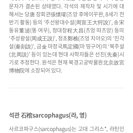
문자가 결손된 상태였다.
각석의 제작자 및 시기에 대
해서는 당唐 장회관張懷瓘(즈앙 후에이꾸완, 8세기 전
반기 활동) 등의 ‘주선왕대수설(周宣王大狩說)’, 송宋
동유董逌(똥 여우), 정대창程大昌(츠엉 따츠앙) 등의
‘주성왕설(周成王說)’, 정초鄭樵(즈엉 치아오)의 ‘진각
설(秦刻說)’, 금金 마정국馬定國(마 띵구어)의 ‘북주설
(北周說)’ 등이 있는데 현대 사학자들은 선진(先秦)시
기로 추정한다. 원석은 현재 북경고궁박물원北京故宮
博物院에 소장되어 있다.
석관 石棺
sarcophagus(라, 영)
사르코파구스(sarcophagus)는 고대 그리스*, 라틴인