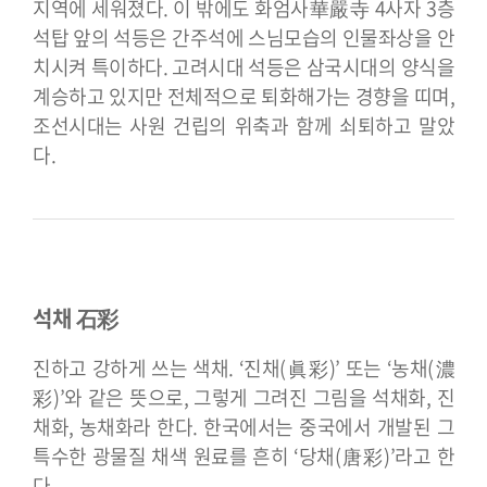
지역에 세워졌다.
이 밖에도 화엄사華嚴寺 4사자 3층
석탑 앞의 석등은 간주석에 스님모습의 인물좌상을 안
치시켜 특이하다. 고려시대 석등은 삼국시대의 양식을
계승하고 있지만 전체적으로 퇴화해가는 경향을 띠며,
조선시대는 사원 건립의 위축과 함께 쇠퇴하고 말았
다.
석채 石彩
진하고 강하게 쓰는 색채. ‘진채(眞彩)’ 또는 ‘농채(濃
彩)’와 같은 뜻으로, 그렇게 그려진 그림을 석채화, 진
채화, 농채화라 한다. 한국에서는 중국에서 개발된 그
특수한 광물질 채색 원료를 흔히 ‘당채(唐彩)’라고 한
다.