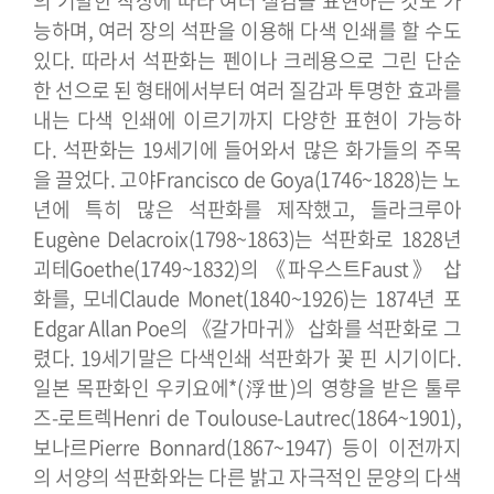
의 기발한 착상에 따라 여러 질감을 표현하는 것도 가
능하며, 여러 장의 석판을 이용해 다색 인쇄를 할 수도
있다. 따라서 석판화는 펜이나 크레용으로 그린 단순
한 선으로 된 형태에서부터 여러 질감과 투명한 효과를
내는 다색 인쇄에 이르기까지 다양한 표현이 가능하
다.
석판화는 19세기에 들어와서 많은 화가들의 주목
을 끌었다. 고야Francisco de Goya(1746~1828)는 노
년에 특히 많은 석판화를 제작했고, 들라크루아
Eugène Delacroix(1798~1863)는 석판화로 1828년
괴테Goethe(1749~1832)의 《파우스트Faust》 삽
화를, 모네Claude Monet(1840~1926)는 1874년 포
Edgar Allan Poe의 《갈가마귀》 삽화를 석판화로 그
렸다. 19세기말은 다색인쇄 석판화가 꽃 핀 시기이다.
일본 목판화인 우키요에*(浮世)의 영향을 받은 툴루
즈-로트렉Henri de Toulouse-Lautrec(1864~1901),
보나르Pierre Bonnard(1867~1947) 등이 이전까지
의 서양의 석판화와는 다른 밝고 자극적인 문양의 다색