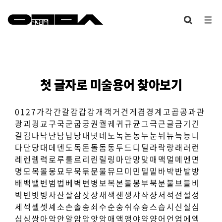
첫 글자로 미술용어 찾아보기
0
1
2
7
가
각
간
갈
감
갑
강
개
객
거
건
게
겸
경
계
고
곱
공
과
관
광
괴
굉
교
구
국
군
굽
궁
권
궐
궤
귀
규
균
그
극
근
글
금
기
긴
길
김
나
낙
난
남
납
낭
내
넛
네
노
녹
논
농
누
눈
뉘
뉴
늑
능
니
다
단
당
대
데
덴
도
독
돈
돌
돔
동
두
드
디
딜
라
락
랑
래
러
런
레
렌
렘
력
로
루
룰
르
리
린
릴
링
마
만
망
맞
매
맥
멀
메
멘
면
명
모
목
몰
몽
묘
무
묵
묶
문
물
뮤
므
미
민
밀
밑
바
박
반
발
방
배
백
밸
번
범
법
베
벽
변
병
보
복
본
볼
봉
부
북
분
불
브
블
비
빅
빈
빗
빙
사
산
살
삼
삿
상
새
색
샌
생
샤
샥
샹
서
석
선
설
성
세
섹
셀
셋
셰
소
손
솔
송
쇠
수
순
숭
쉬
슈
슝
스
습
시
신
실
심
십
싱
쌍
아
악
안
알
암
압
앗
앙
애
액
앵
야
약
양
어
언
엄
에
엑