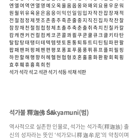
엔
엘
여
역
연
열
영
예
오
옥
올
옴
옵
옹
와
왜
외
요
용
우
운
워
원
월
위
유
육
윤
은
음
응
이
익
인
일
임
입
자
작
잔
잡
장
재
적
전
절
점
정
제
젯
조
존
종
주
죽
준
줄
중
지
직
진
집
차
착
찬
찰
참
창
채
천
철
첨
첩
청
체
초
촐
추
축
춘
출
취
측
치
친
칠
카
칼
캄
캐
캔
커
컨
컬
컴
케
코
콘
콜
콰
쾰
쿠
쿤
쿨
큐
크
클
키
타
탄
탈
탑
탕
태
탱
터
테
텍
템
텟
토
톤
통
퇴
튜
트
티
틴
팀
파
판
팔
팝
패
팬
퍼
펑
페
펜
편
평
포
퐁
표
푸
품
풍
퓌
퓨
프
플
피
필
핑
하
한
할
해
행
향
허
헤
헬
현
협
형
호
혼
홀
홍
화
환
황
회
획
횡
효
후
훼
휴
흉
흑
희
힌
석가
석각
석고
석관
석기
석등
석채
석판
석가불 釋迦佛 Śākyamuni(범)
역사적으로 실존한 인물로, 석가는 석가족(釋迦族) 출
신의 성자라는 뜻인 ‘석가모니釋迦牟尼’의 약칭이며