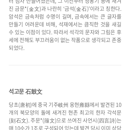
터 점차 만들어졌는데, 그 이전부터 청동기 등에 새겨
진 금문*(金文)과 나란히 ‘금석(金石)’이라고 칭한다.
암석은 금속처럼 수명이 길며, 금속에서는 큰 글자를
만들기 어려운데 비해, 석재에서는 큼직한 것을 새길
수 있는 이점이 있다. 따라서 석각의 문자와 그림은 후
세에 전해도 부끄러움이 없는 작품으로 생각되고 존중
되었다.
석고문 石鼓文
당초(唐初)에 중국 기주岐州 옹현雍縣에서 발견된 10
개의 북모양의 돌에 새겨진 현존 최고의 한자 각석문
(刻石文). 주문*(籒文)으로 쓰여진 사언시(四言詩)는
매 10수가 1조로 구성되어 있는데 발견 당시 이미 상당