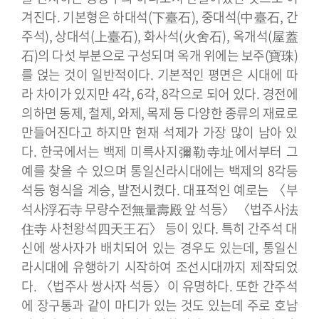
겨진다. 기본형은 하대석(下臺石), 중대석(中臺石, 간
주석), 상대석(上臺石), 화사석(火舍石), 옥개석(屋蓋
石)의 다섯 부분으로 구성되며 옥개 위에는 보주(寶珠)
를 얹는 것이 일반적이다. 기본적인 평면은 시대에 따
라 차이가 있지만 4각, 6각, 8각으로 되어 있다. 경전에
의하면 동제, 철제, 와제, 목제 등 다양한 종류의 재료로
만들어진다고 하지만 현재 석제가 가장 많이 남아 있
다.
한국에서는 백제 미륵사지彌勒寺址에서부터 그
예를 찾을 수 있으며 통일신라시대에는 백제의 8각등
석등 형식을 계승, 발전시켰다. 대표적인 예로는 〈부
석사浮石寺 무량수전無量壽殿 앞 석등〉 〈법주사法
住寺 사천왕석四天王石〉 등이 있다. 특히 간주석 대
신에 쌍사자가 배치되어 있는 경우도 있는데, 통일신
라시대에 유행하기 시작하여 조선시대까지 제작되었
다. 〈법주사 쌍사자 석등〉이 유명하다. 또한 간주석
에 장구통과 같이 마디가 있는 것도 있는데 주로 호남