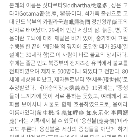
본래의 이름은 싯다르타Siddhārtha悉達多, 성은 고
타마Gotama喬答摩, 瞿曇이다. 석가족 출신으로 고
대 인도 북부의 카필라국迦毗羅衛國 정반왕淨飯王의
장자로 태어났다.
29세에 인간 세상의 삶, 늙음, 병, 죽
음이란 고뇌에 대해 깨달은 바가 있어, 출가하여 고된
수행을 한 끝에 ‘깨달음’의 경지에 도달한 때가 35세(일
설에는 30세라 함)로 이 사람이 바로 불교의 창시자다.
후에는 줄곧 인도 북중부의 갠지즈강 유역에서 불교를
전파하였으며 제자도 500명이나 되었다고 전한다. 80
세에 세상을 떠났고, 제자들로부터 ‘현세불(現世佛)’로
추앙받았다.
《대승의장大乘義章》19권에는, “중생
들이 느끼기에 뜻이 서로 통하는 듯했고, 여래께서 교
화를 보이시니 사물도 함께 호응하였으므로, 응이라
이름하였다(衆生機感 義如呼喚 如來示化 事同嚮
應)”라는 기록에서 볼 수 있듯이 ‘응신불(應身佛)’이라
고도 부른다. 응신불은 세상의 중생들을 깨닫게 하기