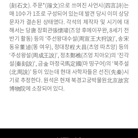
(刻石文). 주문*(籒文)으로 쓰여진 사언시(四言詩)는
매 10수가 1조로 구성되어 있는데 발견 당시 이미 상당
문자가 결손된 상태였다.
각석의 제작자 및 시기에 대
해서는 당唐 장회관張懷瓘(즈앙 후에이꾸완, 8세기 전
반기 활동) 등의 ‘주선왕대수설(周宣王大狩說)’, 송宋
동유董逌(똥 여우), 정대창程大昌(츠엉 따츠앙) 등의
‘주성왕설(周成王說)’, 정초鄭樵(즈엉 치아오)의 ‘진각
설(秦刻說)’, 금金 마정국馬定國(마 띵구어)의 ‘북주설
(北周說)’ 등이 있는데 현대 사학자들은 선진(先秦)시
기로 추정한다. 원석은 현재 북경고궁박물원北京故宮
博物院에 소장되어 있다.