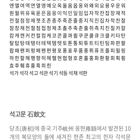
엔
엘
여
역
연
열
영
예
오
옥
올
옴
옵
옹
와
왜
외
요
용
우
운
워
원
월
위
유
육
윤
은
음
응
이
익
인
일
임
입
자
작
잔
잡
장
재
적
전
절
점
정
제
젯
조
존
종
주
죽
준
줄
중
지
직
진
집
차
착
찬
찰
참
창
채
천
철
첨
첩
청
체
초
촐
추
축
춘
출
취
측
치
친
칠
카
칼
캄
캐
캔
커
컨
컬
컴
케
코
콘
콜
콰
쾰
쿠
쿤
쿨
큐
크
클
키
타
탄
탈
탑
탕
태
탱
터
테
텍
템
텟
토
톤
통
퇴
튜
트
티
틴
팀
파
판
팔
팝
패
팬
퍼
펑
페
펜
편
평
포
퐁
표
푸
품
풍
퓌
퓨
프
플
피
필
핑
하
한
할
해
행
향
허
헤
헬
현
협
형
호
혼
홀
홍
화
환
황
회
획
횡
효
후
훼
휴
흉
흑
희
힌
석가
석각
석고
석관
석기
석등
석채
석판
석고문 石鼓文
당초(唐初)에 중국 기주岐州 옹현雍縣에서 발견된 10
개의 북모양의 돌에 새겨진 현존 최고의 한자 각석문