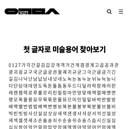
첫 글자로 미술용어 찾아보기
0
1
2
7
가
각
간
갈
감
갑
강
개
객
거
건
게
겸
경
계
고
곱
공
과
관
광
괴
굉
교
구
국
군
굽
궁
권
궐
궤
귀
규
균
그
극
근
글
금
기
긴
길
김
나
낙
난
남
납
낭
내
넛
네
노
녹
논
농
누
눈
뉘
뉴
늑
능
니
다
단
당
대
데
덴
도
독
돈
돌
돔
동
두
드
디
딜
라
락
랑
래
러
런
레
렌
렘
력
로
루
룰
르
리
린
릴
링
마
만
망
맞
매
맥
멀
메
멘
면
명
모
목
몰
몽
묘
무
묵
묶
문
물
뮤
므
미
민
밀
밑
바
박
반
발
방
배
백
밸
번
범
법
베
벽
변
병
보
복
본
볼
봉
부
북
분
불
브
블
비
빅
빈
빗
빙
사
산
살
삼
삿
상
새
색
샌
생
샤
샥
샹
서
석
선
설
성
세
섹
셀
셋
셰
소
손
솔
송
쇠
수
순
숭
쉬
슈
슝
스
습
시
신
실
심
십
싱
쌍
아
악
안
알
암
압
앗
앙
애
액
앵
야
약
양
어
언
엄
에
엑