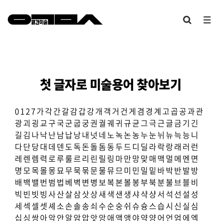
첫 글자로 미술용어 찾아보기
0
1
2
7
가
각
간
갈
감
갑
강
개
객
거
건
게
겸
경
계
고
곱
공
과
관
광
괴
굉
교
구
국
군
굽
궁
권
궐
궤
귀
규
균
그
극
근
글
금
기
긴
길
김
나
낙
난
남
납
낭
내
넛
네
노
녹
논
농
누
눈
뉘
뉴
늑
능
니
다
단
당
대
데
덴
도
독
돈
돌
돔
동
두
드
디
딜
라
락
랑
래
러
런
레
렌
렘
력
로
루
룰
르
리
린
릴
링
마
만
망
맞
매
맥
멀
메
멘
면
명
모
목
몰
몽
묘
무
묵
묶
문
물
뮤
므
미
민
밀
밑
바
박
반
발
방
배
백
밸
번
범
법
베
벽
변
병
보
복
본
볼
봉
부
북
분
불
브
블
비
빅
빈
빗
빙
사
산
살
삼
삿
상
새
색
샌
생
샤
샥
샹
서
석
선
설
성
세
섹
셀
셋
셰
소
손
솔
송
쇠
수
순
숭
쉬
슈
슝
스
습
시
신
실
심
십
싱
쌍
아
악
안
알
암
압
앗
앙
애
액
앵
야
약
양
어
언
엄
에
엑