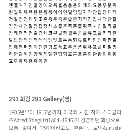
엔
엘
여
역
연
열
영
예
오
옥
올
옴
옵
옹
와
왜
외
요
용
우
운
워
원
월
위
유
육
윤
은
음
응
이
익
인
일
임
입
자
작
잔
잡
장
재
적
전
절
점
정
제
젯
조
존
종
주
죽
준
줄
중
지
직
진
집
차
착
찬
찰
참
창
채
천
철
첨
첩
청
체
초
촐
추
축
춘
출
취
측
치
친
칠
카
칼
캄
캐
캔
커
컨
컬
컴
케
코
콘
콜
콰
쾰
쿠
쿤
쿨
큐
크
클
키
타
탄
탈
탑
탕
태
탱
터
테
텍
템
텟
토
톤
통
퇴
튜
트
티
틴
팀
파
판
팔
팝
패
팬
퍼
펑
페
펜
편
평
포
퐁
표
푸
품
풍
퓌
퓨
프
플
피
필
핑
하
한
할
해
행
향
허
헤
헬
현
협
형
호
혼
홀
홍
화
환
황
회
획
횡
효
후
훼
휴
흉
흑
희
힌
291 화랑 291 Gallery(영)
1905년부터 1917년까지 미국의 사진 작가 스티글리
츠Alfred Stieglitz(1864~1946)가 경영하던 화랑으로,
보통 줄여서 ‘291’이라고도 부른다. 로댕Auguste