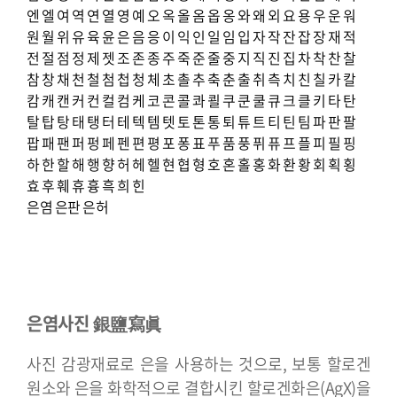
엔
엘
여
역
연
열
영
예
오
옥
올
옴
옵
옹
와
왜
외
요
용
우
운
워
원
월
위
유
육
윤
은
음
응
이
익
인
일
임
입
자
작
잔
잡
장
재
적
전
절
점
정
제
젯
조
존
종
주
죽
준
줄
중
지
직
진
집
차
착
찬
찰
참
창
채
천
철
첨
첩
청
체
초
촐
추
축
춘
출
취
측
치
친
칠
카
칼
캄
캐
캔
커
컨
컬
컴
케
코
콘
콜
콰
쾰
쿠
쿤
쿨
큐
크
클
키
타
탄
탈
탑
탕
태
탱
터
테
텍
템
텟
토
톤
통
퇴
튜
트
티
틴
팀
파
판
팔
팝
패
팬
퍼
펑
페
펜
편
평
포
퐁
표
푸
품
풍
퓌
퓨
프
플
피
필
핑
하
한
할
해
행
향
허
헤
헬
현
협
형
호
혼
홀
홍
화
환
황
회
획
횡
효
후
훼
휴
흉
흑
희
힌
은염
은판
은허
은염사진 銀鹽寫眞
사진 감광재료로 은을 사용하는 것으로, 보통 할로겐
원소와 은을 화학적으로 결합시킨 할로겐화은(AgX)을