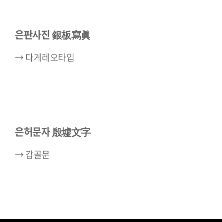
은판사진 銀板寫眞
→ 다게레오타입
은허문자 殷墟文字
→ 갑골문