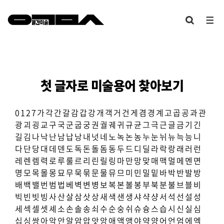
첫 글자로 미술용어 찾아보기
0
1
2
7
가
각
간
갈
감
갑
강
개
객
거
건
게
겸
경
계
고
곱
공
과
관
광
괴
굉
교
구
국
군
굽
궁
권
궐
궤
귀
규
균
그
극
근
글
금
기
긴
길
김
나
낙
난
남
납
낭
내
넛
네
노
녹
논
농
누
눈
뉘
뉴
늑
능
니
다
단
당
대
데
덴
도
독
돈
돌
돔
동
두
드
디
딜
라
락
랑
래
러
런
레
렌
렘
력
로
루
룰
르
리
린
릴
링
마
만
망
맞
매
맥
멀
메
멘
면
명
모
목
몰
몽
묘
무
묵
묶
문
물
뮤
므
미
민
밀
밑
바
박
반
발
방
배
백
밸
번
범
법
베
벽
변
병
보
복
본
볼
봉
부
북
분
불
브
블
비
빅
빈
빗
빙
사
산
살
삼
삿
상
새
색
샌
생
샤
샥
샹
서
석
선
설
성
세
섹
셀
셋
셰
소
손
솔
송
쇠
수
순
숭
쉬
슈
슝
스
습
시
신
실
심
십
싱
쌍
아
악
안
알
암
압
앗
앙
애
액
앵
야
약
양
어
언
엄
에
엑