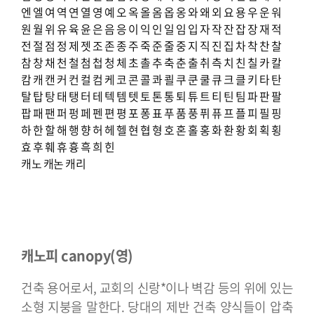
엔
엘
여
역
연
열
영
예
오
옥
올
옴
옵
옹
와
왜
외
요
용
우
운
워
원
월
위
유
육
윤
은
음
응
이
익
인
일
임
입
자
작
잔
잡
장
재
적
전
절
점
정
제
젯
조
존
종
주
죽
준
줄
중
지
직
진
집
차
착
찬
찰
참
창
채
천
철
첨
첩
청
체
초
촐
추
축
춘
출
취
측
치
친
칠
카
칼
캄
캐
캔
커
컨
컬
컴
케
코
콘
콜
콰
쾰
쿠
쿤
쿨
큐
크
클
키
타
탄
탈
탑
탕
태
탱
터
테
텍
템
텟
토
톤
통
퇴
튜
트
티
틴
팀
파
판
팔
팝
패
팬
퍼
펑
페
펜
편
평
포
퐁
표
푸
품
풍
퓌
퓨
프
플
피
필
핑
하
한
할
해
행
향
허
헤
헬
현
협
형
호
혼
홀
홍
화
환
황
회
획
횡
효
후
훼
휴
흉
흑
희
힌
캐노
캐논
캐리
캐노피 canopy(영)
건축 용어로서, 교회의 신랑*이나 벽감 등의 위에 있는
소형 지붕을 말한다. 당대의 제반 건축 양식들이 압축