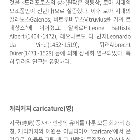
것을 <도리포로스의 상>(원작은 청동상, 로마 시대의
모조품만이 전한다)으로 실증했다.
이후 로마 시대의
갈레노스Galenos, 비트루비우스Vitruvius를 거쳐 르
네상스*에 이어졌고, 알베르티Leone Battista
Alberti(1404~1472), 레오나르도 다 빈치Leonardo
da Vinci(1452~1519), 뒤러Albrecht
Dürer(1471~1528) 등에 의해 상세히 연구되었다. 특
히 뒤러의 연구는 유명하다.
캐리커처 caricature(영)
시국(時局) 풍자나 인생의 유머를 다룬 모든 회화의 총
칭. 캐리커처의 어원은 이탈리아어 ‘caricare’에서 온
것으로, 인물을 그릴 때 그 사람의 특징적인 요소나 신