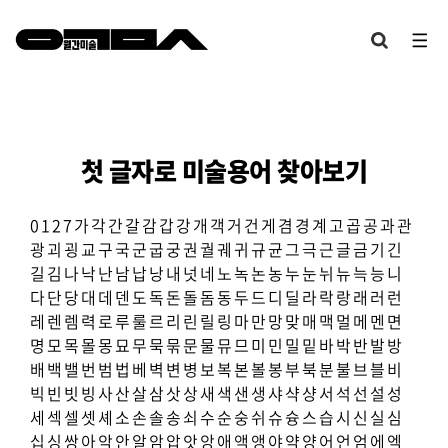
첫 글자로 미술용어 찾아보기
0
1
2
7
가
각
간
갈
감
갑
강
개
객
거
건
게
겸
경
계
고
곱
공
과
관
광
괴
굉
교
구
국
군
굽
궁
권
궐
궤
귀
규
균
그
극
근
글
금
기
긴
길
김
나
낙
난
남
납
낭
내
넛
네
노
녹
논
농
누
눈
뉘
뉴
늑
능
니
다
단
당
대
데
덴
도
독
돈
돌
돔
동
두
드
디
딜
라
락
랑
래
러
런
레
렌
렘
력
로
루
룰
르
리
린
릴
링
마
만
망
맞
매
맥
멀
메
멘
면
명
모
목
몰
몽
묘
무
묵
묶
문
물
뮤
므
미
민
밀
밑
바
박
반
발
방
배
백
밸
번
범
법
베
벽
변
병
보
복
본
볼
봉
부
북
분
불
브
블
비
빅
빈
빗
빙
사
산
살
삼
삿
상
새
색
샌
생
샤
샥
샹
서
석
선
설
성
세
섹
셀
셋
셰
소
손
솔
송
쇠
수
순
숭
쉬
슈
슝
스
습
시
신
실
심
십
싱
쌍
아
악
안
알
암
압
앗
앙
애
액
앵
야
약
양
어
언
엄
에
엑