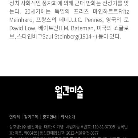
정치 사회적인 풍자화에 의해 근대 만화는 전성기를 맞
는다. 20세기에는 독일의 프리츠 마인하르트Fritz
Meinhard, 프랑스의 페네J.J.C. Pennes, 영국의 로
David Low, 베이트먼H.M. Bateman, 미국의 쇼글로
브, 스타인버그Saul Steinberg(1914~ ) 등이 있다.
｜
｜
｜
연락처
정기구독
광고안내
회사소개
상호명: (주)월간미술 | 대표: 이기영 | 사업자등록번호: 110-81-37098 | 등록번
호: 마포, 라00455 | 통신판매업신고: 2012-서울금천-0877