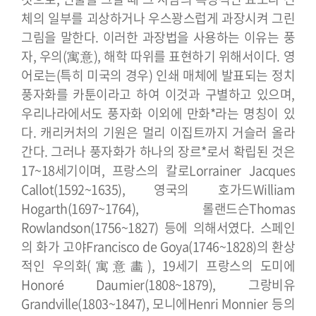
체의 일부를 괴상하거나 우스꽝스럽게 과장시켜 그린
그림을 말한다. 이러한 과장법을 사용하는 이유는 풍
자, 우의(寓意), 해학 따위를 표현하기 위해서이다.
영
어로는(특히 미국의 경우) 인쇄 매체에 발표되는 정치
풍자화를 카툰이라고 하여 이것과 구별하고 있으며,
우리나라에서도 풍자화 이외에 만화*라는 명칭이 있
다. 캐리커처의 기원은 멀리 이집트까지 거슬러 올라
간다. 그러나 풍자화가 하나의 장르*로서 확립된 것은
17~18세기이며, 프랑스의 칼로Lorrainer Jacques
Callot(1592~1635), 영국의 호가드William
Hogarth(1697~1764), 롤랜드슨Thomas
Rowlandson(1756~1827) 등에 의해서였다. 스페인
의 화가 고야Francisco de Goya(1746~1828)의 환상
적인 우의화(寓意畵), 19세기 프랑스의 도미에
Honoré Daumier(1808~1879), 그랑비유
Grandville(1803~1847), 모니에Henri Monnier 등의