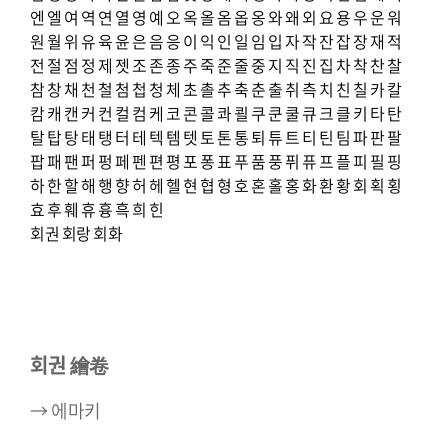
엔
엘
여
역
연
열
영
예
오
옥
올
옴
옵
옹
와
왜
외
요
용
우
운
워
원
월
위
유
육
윤
은
음
응
이
익
인
일
임
입
자
작
잔
잡
장
재
적
전
절
점
정
제
젯
조
존
종
주
죽
준
줄
중
지
직
진
집
차
착
찬
찰
참
창
채
천
철
첨
첩
청
체
초
촐
추
축
춘
출
취
측
치
친
칠
카
칼
캄
캐
캔
커
컨
컬
컴
케
코
콘
콜
콰
쾰
쿠
쿤
쿨
큐
크
클
키
타
탄
탈
탑
탕
태
탱
터
테
텍
템
텟
토
톤
통
퇴
튜
트
티
틴
팀
파
판
팔
팝
패
팬
퍼
펑
페
펜
편
평
포
퐁
표
푸
품
풍
퓌
퓨
프
플
피
필
핑
하
한
할
해
행
향
허
헤
헬
현
협
형
호
혼
홀
홍
화
환
황
회
획
횡
효
후
훼
휴
흉
흑
희
힌
회권
회랑
회화
회권 繪卷
→ 에마키