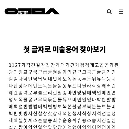
첫 글자로 미술용어 찾아보기
0
1
2
7
가
각
간
갈
감
갑
강
개
객
거
건
게
겸
경
계
고
곱
공
과
관
광
괴
굉
교
구
국
군
굽
궁
권
궐
궤
귀
규
균
그
극
근
글
금
기
긴
길
김
나
낙
난
남
납
낭
내
넛
네
노
녹
논
농
누
눈
뉘
뉴
늑
능
니
다
단
당
대
데
덴
도
독
돈
돌
돔
동
두
드
디
딜
라
락
랑
래
러
런
레
렌
렘
력
로
루
룰
르
리
린
릴
링
마
만
망
맞
매
맥
멀
메
멘
면
명
모
목
몰
몽
묘
무
묵
묶
문
물
뮤
므
미
민
밀
밑
바
박
반
발
방
배
백
밸
번
범
법
베
벽
변
병
보
복
본
볼
봉
부
북
분
불
브
블
비
빅
빈
빗
빙
사
산
살
삼
삿
상
새
색
샌
생
샤
샥
샹
서
석
선
설
성
세
섹
셀
셋
셰
소
손
솔
송
쇠
수
순
숭
쉬
슈
슝
스
습
시
신
실
심
십
싱
쌍
아
악
안
알
암
압
앗
앙
애
액
앵
야
약
양
어
언
엄
에
엑