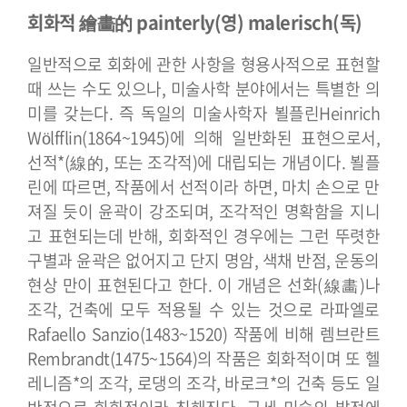
회화적 繪畵的 painterly(영) malerisch(독)
일반적으로 회화에 관한 사항을 형용사적으로 표현할
때 쓰는 수도 있으나, 미술사학 분야에서는 특별한 의
미를 갖는다. 즉 독일의 미술사학자 뵐플린Heinrich
Wölfflin(1864~1945)에 의해 일반화된 표현으로서,
선적*(線的, 또는 조각적)에 대립되는 개념이다. 뵐플
린에 따르면, 작품에서 선적이라 하면, 마치 손으로 만
져질 듯이 윤곽이 강조되며, 조각적인 명확함을 지니
고 표현되는데 반해, 회화적인 경우에는 그런 뚜렷한
구별과 윤곽은 없어지고 단지 명암, 색채 반점, 운동의
현상 만이 표현된다고 한다. 이 개념은 선화(線畵)나
조각, 건축에 모두 적용될 수 있는 것으로 라파엘로
Rafaello Sanzio(1483~1520) 작품에 비해 렘브란트
Rembrandt(1475~1564)의 작품은 회화적이며 또 헬
레니즘*의 조각, 로댕의 조각, 바로크*의 건축 등도 일