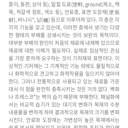
종이, 동판, 상아 등), 밑칠 도료(塗料, ground;제소, 백
묵, 적갈색 점토, 색소 등), 안료층, 표면 도장재(塗裝
材), 바니시*, 납(蠟) 등으로 이루어져 있다. 각 층은 각
각의 기능을 갖고 있는데, 이러한 층에서 생기는 다양
한 형태의 부패를 상쇄시키는 것이 보완의 목적이다.
대부분 부패의 원인이 처음의 재료에 내재해 있으므로
재료에 대한 이해가 필요하다. 실제로 임상적인 관심
을 가장 흔하게 요구하는 것이 기저재와 표면이다. 이
상적인 기저재는 그 기계적인 기능 외에도 물질적으로
나 화학적으로 견고하고 화학작용을 일으키지 않아야
한다. 그러나 전통적으로 사용되고 있는 재료들 가운
데서 이 점을 완전히 충족시키는 것은 거의 없다. 벽화
나 프레스코*는 벽의 습기 때문에 부패한다. 패널화에
서는 비교적 습기가 있는 대기의 변화가 목재의 수분
내용물을 변하게 하여 결과적으로 목재의 크기를 변화
시킨다.
안료와 도장재는 가변성이 높은 목재에서는
쉽게 부서져 떨어지기 쉬운데, 적절한 조치가 없으면