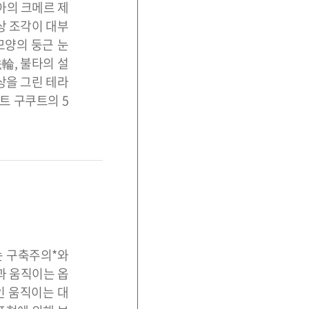
아의 크메르 제
상 조각이 대부
모양의 둥근 눈
輪, 불타의 설
상을 그린 테라
트 구쿠트의 5
는 구축주의*와
과 움직이는 옵
인 움직이는 대