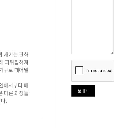
접 새기는 판화
의해 파뒤집혀져
 기구로 떼어낼
자인에서부터 매
은 다른 과정들
다.