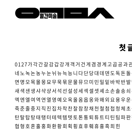
첫 
0
1
2
7
가
각
간
갈
감
갑
강
개
객
거
건
게
겸
경
계
고
곱
공
과
네
노
녹
논
농
누
눈
뉘
뉴
늑
능
니
다
단
당
대
데
덴
도
독
돈
돌
면
명
모
목
몰
몽
묘
무
묵
묶
문
물
뮤
므
미
민
밀
밑
바
박
반
발
새
색
샌
생
샤
샥
샹
서
석
선
설
성
세
섹
셀
셋
셰
소
손
솔
송
쇠
엑
엔
엘
여
역
연
열
영
예
오
옥
올
옴
옵
옹
와
왜
외
요
용
우
운
죽
준
줄
중
지
직
진
집
차
착
찬
찰
참
창
채
천
철
첨
첩
청
체
초
탄
탈
탑
탕
태
탱
터
테
텍
템
텟
토
톤
통
퇴
튜
트
티
틴
팀
파
판
협
형
호
혼
홀
홍
화
환
황
회
획
횡
효
후
훼
휴
흉
흑
희
힌