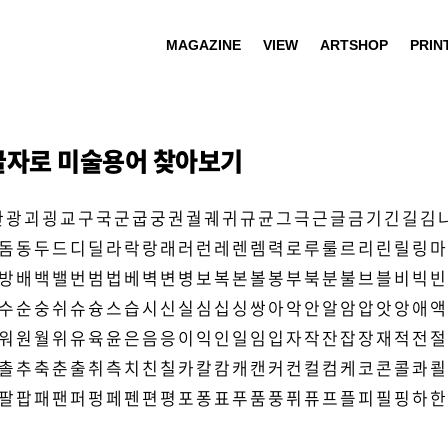
MAGAZINE
VIEW
ARTSHOP
PRIN
글자로 미술용어 찾아보기
관
광
괴
굉
교
구
국
군
굽
궁
권
궐
궤
귀
규
균
그
극
근
글
금
기
긴
길
김
돔
동
두
드
디
딜
라
락
랑
래
러
런
레
렌
렘
력
로
루
룰
르
리
린
릴
링
마
방
배
백
밸
번
범
법
베
벽
변
병
보
복
본
볼
봉
부
북
분
불
브
블
비
빅
빈
수
순
숭
쉬
슈
슝
스
습
시
신
실
심
십
싱
쌍
아
악
안
알
암
압
앗
앙
애
액
워
원
월
위
유
육
윤
은
음
응
이
익
인
일
임
입
자
작
잔
잡
장
재
적
전
절
촐
추
축
춘
출
취
측
치
친
칠
카
칼
캄
캐
캔
커
컨
컬
컴
케
코
콘
콜
콰
쾰
팔
팝
패
팬
퍼
펑
페
펜
편
평
포
퐁
표
푸
품
풍
퓌
퓨
프
플
피
필
핑
하
한