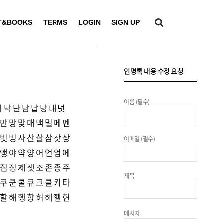
T&BOOKS
TERMS
LOGIN
SIGN UP
인명록 내용 수정 요청
이름 (필수)
나
낙
난
남
납
낭
내
넛
만
망
맞
매
맥
멀
메
멘
빗
빙
사
산
살
삼
삿
상
이메일 (필수)
앵
야
약
양
어
언
엄
에
점
정
제
젯
조
존
종
주
제목
쿠
쿤
쿨
큐
크
클
키
타
할
해
행
향
허
헤
헬
현
메시지