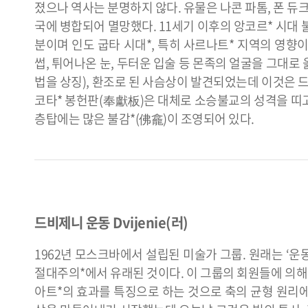
졌으나 역사는 분명하지 않다. 유물은 나콘 파톰, 폰 듀크
국에 병합되어 멸망했다. 11세기 이후의 앙코르* 시대
분이며 인도 굽타 시대*, 특히 사르나트* 지역의 영향
썹, 튀어나온 눈, 두터운 입술 등 몬족의 얼굴을 그대로 
법을 상징), 환조로 된 사슴상이 발견되었는데 이것은 
코타* 봉헌판(奉獻板)은 대체로 소승불교의 성격을 띠고
층탑에는 많은 불감*(佛龕)이 조영되어 있다.
드비제니 운동 Dvijenie(러)
1962년 모스크바에서 설립된 미술가 그룹. 원래는 ‘운동
절대주의*에서 유래된 것이다. 이 그룹의 회원들에 의
아트*의 효과를 특징으로 하는 것으로 축의 균형 원리에