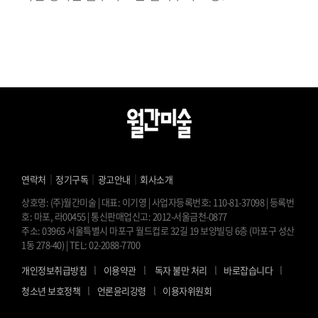
｜
｜
｜
연락처
정기구독
광고안내
회사소개
상호명: (주)월간미술 | 대표: 이기영 | 사업자등록번호: 110-81-37098 | 등록번
호: 마포, 라00455 | 통신판매업신고: 2012-서울금천-0877
주소: 03965 서울특별시 마포구 월드컵로 32길 19 보양빌딩 6층 (마포구 성산
1동 278-40) | TEL: 02-2088-7700
l
l
l
l
개인정보취급방침
이용약관
독자 불만 처리
바로잡습니다
l
l
청소년 보호정책
언론윤리강령
이용자위원회