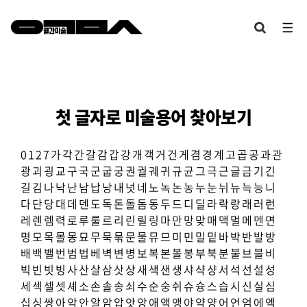
첫 글자로 미술용어 찾아보기
0
1
2
7
가
각
간
갈
감
갑
강
개
객
거
건
게
겸
경
계
고
곱
공
과
관
광
괴
굉
교
구
국
군
굽
궁
권
궐
궤
귀
규
균
그
극
근
글
금
기
긴
길
김
나
낙
난
남
납
낭
내
넛
네
노
녹
논
농
누
눈
뉘
뉴
늑
능
니
다
단
당
대
데
덴
도
독
돈
돌
돔
동
두
드
디
딜
라
락
랑
래
러
런
레
렌
렘
력
로
루
룰
르
리
린
릴
링
마
만
망
맞
매
맥
멀
메
멘
면
명
모
목
몰
몽
묘
무
묵
묶
문
물
뮤
므
미
민
밀
밑
바
박
반
발
방
배
백
밸
번
범
법
베
벽
변
병
보
복
본
볼
봉
부
북
분
불
브
블
비
빅
빈
빗
빙
사
산
살
삼
삿
상
새
색
샌
생
샤
샥
샹
서
석
선
설
성
세
섹
셀
셋
셰
소
손
솔
송
쇠
수
순
숭
쉬
슈
슝
스
습
시
신
실
심
십
싱
쌍
아
악
안
알
암
압
앗
앙
애
액
앵
야
약
양
어
언
엄
에
엑