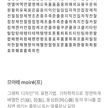
엔
엘
여
역
연
열
영
예
오
옥
올
옴
옵
옹
와
왜
외
요
용
우
운
워
원
월
위
유
육
윤
은
음
응
이
익
인
일
임
입
자
작
잔
잡
장
재
적
전
절
점
정
제
젯
조
존
종
주
죽
준
줄
중
지
직
진
집
차
착
찬
찰
참
창
채
천
철
첨
첩
청
체
초
촐
추
축
춘
출
취
측
치
친
칠
카
칼
캄
캐
캔
커
컨
컬
컴
케
코
콘
콜
콰
쾰
쿠
쿤
쿨
큐
크
클
키
타
탄
탈
탑
탕
태
탱
터
테
텍
템
텟
토
톤
통
퇴
튜
트
티
틴
팀
파
판
팔
팝
패
팬
퍼
펑
페
펜
편
평
포
퐁
표
푸
품
풍
퓌
퓨
프
플
피
필
핑
하
한
할
해
행
향
허
헤
헬
현
협
형
호
혼
홀
홍
화
환
황
회
획
횡
효
후
훼
휴
흉
흑
희
힌
므아레 moiré(프)
그래픽 디자인*의 표현기법. 기하학적으로 정연하게
배열한 선(線), 점(點), 동심원(同心圓) 등의 무늬를 겹
치면 생기는 줄무늬 또는 얼룩무늬 모양.