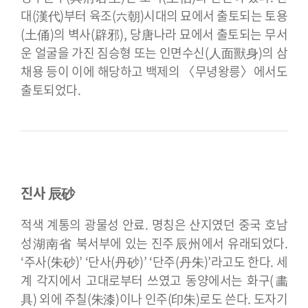
대(漢代)부터 육조(六朝)시대의 묘에서 출토되는 토용
(土俑)의 벽사(辟邪), 당唐나라 묘에서 출토되는 무서
운 얼굴을 가진 짐승형 또는 인면수신(人面獸身)의 삼
채용 등이 이에 해당하고 백제의 〈무녕왕릉〉에서도
출토되었다.
진사 辰砂
적색 계통의 광물성 안료. 명칭은 산지였던 중국 호남
성湖南省 북서부에 있는 진주辰州에서 유래되었다.
‘주사(朱砂)’ ‘단사(丹砂)’ ‘단주(丹朱)’라고도 한다. 세
계 각지에서 고대로부터 쓰였고 동양에서는 화구(畵
具) 외에 주칠(朱漆)이나 인주(印朱)로도 쓴다.
도자기