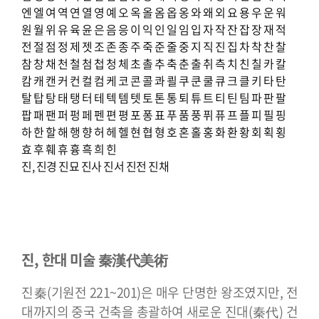
엔
엘
여
역
연
열
영
예
오
옥
올
옴
옵
옹
와
왜
외
요
용
우
운
워
원
월
위
유
육
윤
은
음
응
이
익
인
일
임
입
자
작
잔
잡
장
재
적
전
절
점
정
제
젯
조
존
종
주
죽
준
줄
중
지
직
진
집
차
착
찬
찰
참
창
채
천
철
첨
첩
청
체
초
촐
추
축
춘
출
취
측
치
친
칠
카
칼
캄
캐
캔
커
컨
컬
컴
케
코
콘
콜
콰
쾰
쿠
쿤
쿨
큐
크
클
키
타
탄
탈
탑
탕
태
탱
터
테
텍
템
텟
토
톤
통
퇴
튜
트
티
틴
팀
파
판
팔
팝
패
팬
퍼
펑
페
펜
편
평
포
퐁
표
푸
품
풍
퓌
퓨
프
플
피
필
핑
하
한
할
해
행
향
허
헤
헬
현
협
형
호
혼
홀
홍
화
환
황
회
획
횡
효
후
훼
휴
흉
흑
희
힌
진,
진경
진묘
진사
진서
진전
진채
진, 한대 미술 秦漢代美術
진秦(기원전 221~201)은 매우 단명한 왕조였지만, 전
대까지의 중국 건축을 총괄하여 새로운 진대(秦代) 건