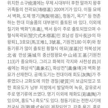
위치한 소구燒溝에는 무제 시대부터 후한 말까지 왕후
귀족들의 전곽묘(塼槨墓) 200여기가 있다.
이들 묘에
서 벽화, 도제 명기(陶製明器), 청동기, 옥기* 등 현존
하는 한대 미술품의 대부분이 출토된 바 있다. 이외에
칠기와 백화*(帛畵), 백서 등이 주로 출토되었으며 수
혈식목곽묘(竪穴式木槨墓)인 호남성 장사長沙의 마
왕퇴1, 3호묘(馬王堆1, 3號墓, 기원전180 이후)와 청
동기류가 많이 출토된 횡혈식 애묘(崖墓)인 하북성河
北省 만성滿城의 중산정왕묘中山靖王墓(기원전
113)가 중요하다. 그리고 화북의 각지와 사천성四川
省에는 화상석*(畵象石), 화상전*(畵像塼)과 벽화 분
묘가 산재한다.
공예:도기는 전대이래 회도(灰陶)가 주
류였으나 고화도에 의한 경질(硬質)이 보급되었고 또
한 회유도가 남부 지방에서 발달하여 녹유, 갈유로서
주로 명기류에 쓰였다. 명기 이외에 채화도(彩畵陶)가
있으며, 홍도*나 흑도*도 있다. 청동기로는 전한시기에
전국식 검(戰國式劍)이 제작되었고, 각종 용기, 훈로