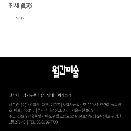
진채 眞彩
→ 석채
｜
｜
｜
연락처
정기구독
광고안내
회사소개
상호명: (주)월간미술 | 대표: 이기영 | 사업자등록번호: 110-81-37098 | 등록번
호: 마포, 라00455 | 통신판매업신고: 2012-서울금천-0877
주소: 03965 서울특별시 마포구 월드컵로 32길 19 보양빌딩 6층 (마포구 성산
1동 278-40) | TEL: 02-2088-7700