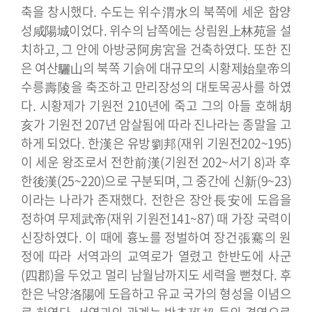
축을 창시했다. 수도는 위수渭水의 북쪽에 세운 함양
성咸陽城이었다. 위수의 남쪽에는 상림원上林苑을 설
치하고, 그 안에 아방궁阿房宮을 건축하였다. 또한 진
은 여산驪山의 북쪽 기슭에 대규모의 시황제始皇帝의
수릉壽陵을 축조하고 만리장성의 대토목공사를 하였
다. 시황제가 기원전 210년에 죽고 그의 아들 호해胡
亥가 기원전 207년 암살됨에 따라 진나라는 종말을 고
하게 되었다.
한漢은 유방劉邦(재위 기원전202~195)
이 세운 왕조로서 전한前漢(기원전 202~서기 8)과 후
한後漢(25~220)으로 구분되며, 그 중간에 신新(9~23)
이라는 나라가 존재했다. 전한은 장안長安에 도읍을
정하여 무제武帝(재위 기원전141~87) 때 가장 국력이
신장하였다. 이 때에 흉노를 정벌하여 장건張騫의 원
정에 따라 서역과의 교역로가 열렸고 한반도에 사군
(四郡)을 두었고 멀리 남월남까지도 세력을 뻗쳤다.
후
한은 낙양洛陽에 도읍하고 유교 국가의 형성을 이념으