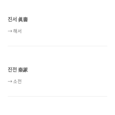
진서 眞書
→ 해서
진전 秦篆
→ 소전