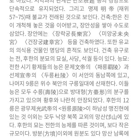
로 하였다. 서역과의 관계는 반초班超 등의 경영으로
단속적으로 유지되었다. 그리고 명제明帝(재위
57~75)때 불교가 전래된 것으로 보인다.
건축:한은 진
이 개척해 놓은 것을 이어받고, 장안성을 쌓아 수도로
삼았다. 장안에는 〈장락궁長樂宮〉 〈미앙궁未央
宮〉 〈건장궁建章宮〉 등을 건축하였다. 또한 유교
의 의식용 건물인 명당의 흔적도 보인다. 건축 유구로
는 전, 후한의 분묘의 묘실, 사당, 석궐 등이 있다.
능묘:
전한 시기 황제들의 능은 문제文帝의 〈패릉覇陵〉과
선제宣帝의 〈두릉杜陵〉이 서안의 동남쪽에 있고,
나머지 9릉은 위수 북안의 구릉일대에 산재한다. 이들
능은 모두 수릉(壽陵)으로 방대형(方臺形)의 분구를
가지고 있으며 황후와 나란히 안장되었다.
후한의 12
릉은 광무제光武帝의 <원릉原陵>이 하남성 맹진현에
있는 것 이외는 모두 낙양 북쪽 교외의 망산邙山에 있
다. 후한의 묘는 전한의 능제를 따른 것이며, 보다 작은
규모이다. 방분(方墳)이외에 원분도 있다 망산 남록에