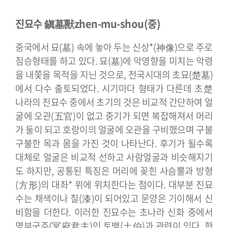
진묘수 鎭墓獸
zhen-mu-shou(중)
중국에서 묘(墓) 속에 놓아 두는 신상*(神像)으로 주로
짐승형태를 하고 있다. 묘(墓)에 악영향을 미치는 악령
을 내쫓을 목적을 지닌 것으로, 전국시대의 초묘(楚墓)
에서 다수 출토되었다. 시기마다 형태가 다른데 초楚
나라의 진묘수 중에서 초기의 것은 비교적 간단하여 얼
굴에 오관(五官)이 없고 중기가 되면 복잡해져서 머리
가 둘이 되고 호랑이의 얼굴에 오관을 구비했으며 구불
구불한 목과 몸을 가진 것이 나타난다.
후기가 될수록
대체로 얼굴은 비교적 선하고 사람얼굴과 비슷해지기
도 하지만, 공통된 특징은 머리에 꽂힌 사슴뿔과 방형
(方形)의 대좌* 위에 위치한다는 점이다. 대부분 진묘
수는 채색이나 칠(漆)이 되어있고 문양은 기이해서 신
비함을 더한다.
이러한 진묘수는 초나라 신화 중에서
명부군주(冥府君主)인 토백(土伯)과 관련이 있다. 한