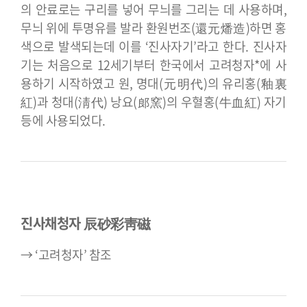
의 안료로는 구리를 넣어 무늬를 그리는 데 사용하며,
무늬 위에 투명유를 발라 환원번조(還元燔造)하면 홍
색으로 발색되는데 이를 ‘진사자기’라고 한다. 진사자
기는 처음으로 12세기부터 한국에서 고려청자*에 사
용하기 시작하였고 원, 명대(元明代)의 유리홍(釉裏
紅)과 청대(淸代) 낭요(郎窯)의 우혈홍(牛血紅) 자기
등에 사용되었다.
진사채청자 辰砂彩靑磁
→ ‘고려청자’ 참조