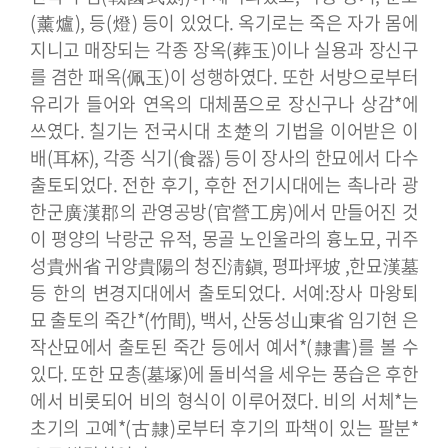
(薰爐), 등(燈) 등이 있었다. 옥기로는 죽은 자가 몸에
지니고 매장되는 각종 장옥(葬玉)이나 실용과 장신구
를 겸한 패옥(佩玉)이 성행하였다.
또한 서방으로부터
유리가 들어와 연옥의 대체품으로 장신구나 상감*에
쓰였다. 칠기는 전국시대 초楚의 기법을 이어받은 이
배(耳杯), 각종 식기(食器) 등이 장사의 한묘에서 다수
출토되었다. 전한 후기, 후한 전기시대에는 촉나라 광
한군廣漢郡의 관영공방(官營工房)에서 만들어진 것
이 평양의 낙랑군 유적, 몽골 노인울라의 흉노묘, 귀주
성貴州省 귀양貴陽의 청진淸鎭, 평파坪坡 ,한묘漢墓
등 한의 변경지대에서 출토되었다.
서예:장사 마왕퇴
묘 출토의 죽간*(竹間), 백서, 산동성山東省 임기현 은
작산묘에서 출토된 죽간 등에서 예서*(隸書)를 볼 수
있다. 또한 묘총(墓塚)에 돌비석을 세우는 풍습은 후한
에서 비롯되어 비의 형식이 이루어졌다. 비의 서체*는
초기의 고예*(古隸)로부터 후기의 파책이 있는 팔분*