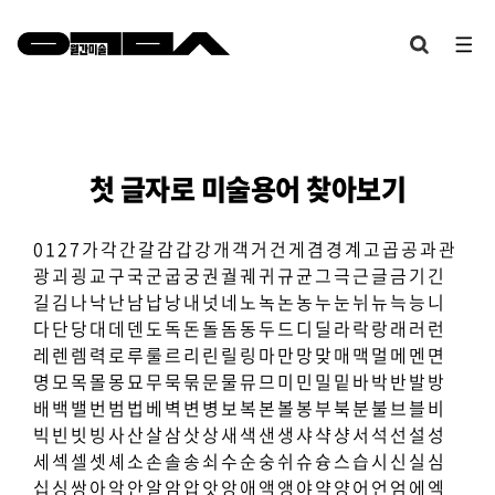
첫 글자로 미술용어 찾아보기
0
1
2
7
가
각
간
갈
감
갑
강
개
객
거
건
게
겸
경
계
고
곱
공
과
관
광
괴
굉
교
구
국
군
굽
궁
권
궐
궤
귀
규
균
그
극
근
글
금
기
긴
길
김
나
낙
난
남
납
낭
내
넛
네
노
녹
논
농
누
눈
뉘
뉴
늑
능
니
다
단
당
대
데
덴
도
독
돈
돌
돔
동
두
드
디
딜
라
락
랑
래
러
런
레
렌
렘
력
로
루
룰
르
리
린
릴
링
마
만
망
맞
매
맥
멀
메
멘
면
명
모
목
몰
몽
묘
무
묵
묶
문
물
뮤
므
미
민
밀
밑
바
박
반
발
방
배
백
밸
번
범
법
베
벽
변
병
보
복
본
볼
봉
부
북
분
불
브
블
비
빅
빈
빗
빙
사
산
살
삼
삿
상
새
색
샌
생
샤
샥
샹
서
석
선
설
성
세
섹
셀
셋
셰
소
손
솔
송
쇠
수
순
숭
쉬
슈
슝
스
습
시
신
실
심
십
싱
쌍
아
악
안
알
암
압
앗
앙
애
액
앵
야
약
양
어
언
엄
에
엑