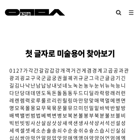
첫 글자로 미술용어 찾아보기
0
1
2
7
가
각
간
갈
감
갑
강
개
객
거
건
게
겸
경
계
고
곱
공
과
관
광
괴
굉
교
구
국
군
굽
궁
권
궐
궤
귀
규
균
그
극
근
글
금
기
긴
길
김
나
낙
난
남
납
낭
내
넛
네
노
녹
논
농
누
눈
뉘
뉴
늑
능
니
다
단
당
대
데
덴
도
독
돈
돌
돔
동
두
드
디
딜
라
락
랑
래
러
런
레
렌
렘
력
로
루
룰
르
리
린
릴
링
마
만
망
맞
매
맥
멀
메
멘
면
명
모
목
몰
몽
묘
무
묵
묶
문
물
뮤
므
미
민
밀
밑
바
박
반
발
방
배
백
밸
번
범
법
베
벽
변
병
보
복
본
볼
봉
부
북
분
불
브
블
비
빅
빈
빗
빙
사
산
살
삼
삿
상
새
색
샌
생
샤
샥
샹
서
석
선
설
성
세
섹
셀
셋
셰
소
손
솔
송
쇠
수
순
숭
쉬
슈
슝
스
습
시
신
실
심
십
싱
쌍
아
악
안
알
암
압
앗
앙
애
액
앵
야
약
양
어
언
엄
에
엑