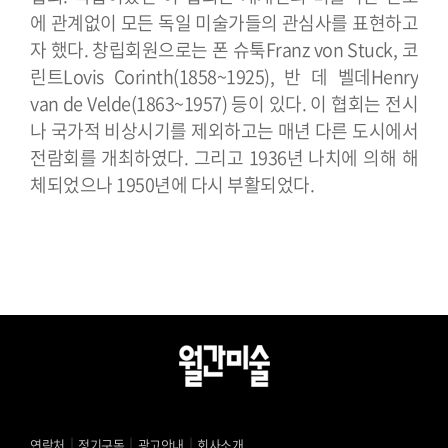
에 관계없이 모든 독일 미술가들의 관심사를 표현하고
자 했다. 창립회원으로는 폰 슈툭Franz von Stuck, 코
린트Lovis Corinth(1858~1925), 반 데 벨데Henry
van de Velde(1863~1957) 등이 있다. 이 협회는 전시
나 국가적 비상시기를 제외하고는 매년 다른 도시에서
전람회를 개최하였다. 그리고 1936년 나치에 의해 해
체되었으나 1950년에 다시 부활되었다.
｜
｜
｜
연락처
정기구독
광고안내
회사소개