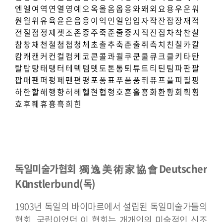
엔
엘
여
역
연
열
영
예
오
옥
올
옴
옵
옹
와
왜
외
요
용
우
운
워
원
월
위
유
육
윤
은
음
응
이
익
인
일
임
입
자
작
잔
잡
장
재
적
전
절
점
정
제
젯
조
존
종
주
죽
준
줄
중
지
직
진
집
차
착
찬
찰
참
창
채
천
철
첨
첩
청
체
초
촐
추
축
춘
출
취
측
치
친
칠
카
칼
캄
캐
캔
커
컨
컬
컴
케
코
콘
콜
콰
쾰
쿠
쿤
쿨
큐
크
클
키
타
탄
탈
탑
탕
태
탱
터
테
텍
템
텟
토
톤
통
퇴
튜
트
티
틴
팀
파
판
팔
팝
패
팬
퍼
펑
페
펜
편
평
포
퐁
표
푸
품
풍
퓌
퓨
프
플
피
필
핑
하
한
할
해
행
향
허
헤
헬
현
협
형
호
혼
홀
홍
화
환
황
회
획
횡
효
후
훼
휴
흉
흑
희
힌
독일미술가협회 獨逸美術家協會
Deutscher
Künstlerbund(독)
1903년 독일의 바이마르에서 설립된 독일미술가들의
협회. 국립이었던 이 협회는 개개인의 미술적인 신조