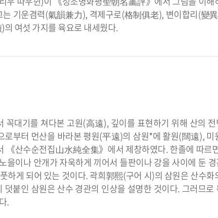
(리우 따우쉰)이 《성조명화평聖朝名畵評》에서 그림을 이해하
그는 기운겸력(氣韻兼力), 격제구로(格制俱老), 변이합리(變異
)의 여섯 가지를 육요로 내세웠다.
서 꼭대기를 쳐다본 고원(高遠), 깊이를 표현하기 위해 산의 
로부터 먼산을 바라본 평원(平遠)의 삼원*에 활원(闊遠), 미원
 저서 《산수순전집山水純全集》에서 제창하였다. 한졸에 따르면
 노을이나 안개가 자욱하게 끼어서 들판이나 강을 사이에 둔 
렴풋하게 되어 있는 것이다. 곽희郭熙(구어 시)의 삼원은 산수화
이 덧붙인 삼원은 산수 경관의 인상을 설명한 것이다. 그러므로
다.