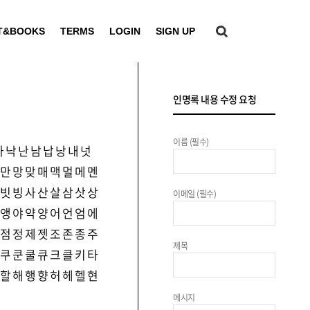
T&BOOKS
TERMS
LOGIN
SIGN UP
인명록 내용 수정 요청
이름 (필수)
나
낙
난
남
납
낭
내
넛
만
망
맞
매
맥
멀
메
멘
빗
빙
사
산
살
삼
삿
상
이메일 (필수)
앵
야
약
양
어
언
엄
에
점
정
제
젯
조
존
종
주
제목
쿠
쿤
쿨
큐
크
클
키
타
할
해
행
향
허
헤
헬
현
메시지