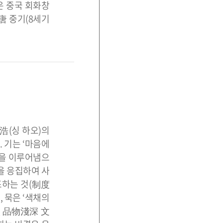
은 중국 회화창
唐 중기(8세기
.
浩(싱 하오)의
. 기는 ‘마음에
상을 이루어냄으
을 응집하여 사
조하는 것(制度
 묵은 ‘색채의
淡 品物淺深 文