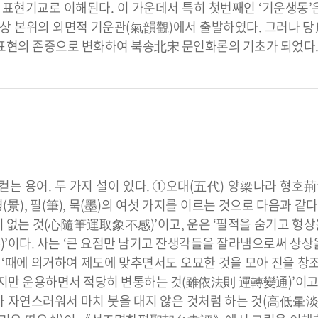
는 표현기교로 이해된다. 이 가운데서 특히 첫번째인 ‘기운생동’
대상 본위의 외면적 기운관(氣韻觀)에서 출발하였다. 그러나 당
적 표현의 존중으로 변화하여 북송北宋 문인화론의 기초가 되었다
는 용어. 두 가지 설이 있다. ①오대(五代) 양梁나라 형호荊
(景), 필(筆), 묵(墨)의 여섯 가지를 이르는 것으로 다음과 같다
 없는 것(心隨筆運取象不感)’이고, 운은 ‘필적을 숨기고 형
’이다. 사는 ‘큰 요점만 남기고 잔생각들을 잘라냄으로써 상상
 ‘때에 의거하여 제도에 맞추면서도 오묘한 것을 모아 진을 창
하지만 운용하면서 적당히 변통하는 것(雖依法則 運轉變通)’이고,
 자연스러워서 마치 붓을 대지 않은 것처럼 하는 것(高低暈