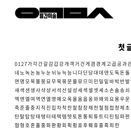
첫 
0
1
2
7
가
각
간
갈
감
갑
강
개
객
거
건
게
겸
경
계
고
곱
공
과
네
노
녹
논
농
누
눈
뉘
뉴
늑
능
니
다
단
당
대
데
덴
도
독
돈
돌
면
명
모
목
몰
몽
묘
무
묵
묶
문
물
뮤
므
미
민
밀
밑
바
박
반
발
새
색
샌
생
샤
샥
샹
서
석
선
설
성
세
섹
셀
셋
셰
소
손
솔
송
쇠
엑
엔
엘
여
역
연
열
영
예
오
옥
올
옴
옵
옹
와
왜
외
요
용
우
운
죽
준
줄
중
지
직
진
집
차
착
찬
찰
참
창
채
천
철
첨
첩
청
체
초
탄
탈
탑
탕
태
탱
터
테
텍
템
텟
토
톤
통
퇴
튜
트
티
틴
팀
파
판
협
형
호
혼
홀
홍
화
환
황
회
획
횡
효
후
훼
휴
흉
흑
희
힌