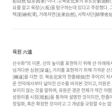
彩自然 似非因筆)’이다. ②북송北宋의 유도순劉道醇
요를 알고 육장(六長)을 탐구하는데 있다고 주장했다. 
택(彩繪有澤), 거래자연(去來自然), 사학사단(師學舍短
육원 六遠
산수화*의 이론. 산의 높이를 표현하기 위해 산 아래에
넘겨다본 심원(深遠), 거리를 표현하기 위해 가까운 산으
(幽遠)을 더한 것. 북송北宋의 한졸韓拙(한 주어)이
운 언덕에서부터 넓어진 산수를 바라본 것이고, 미원은
보이지 않는 것을 말하며, 유원은 경관 전체가 약간 어
성원리를 시점(視點)을 통하여 설명한 것이지만, 한졸
정밀화, 혹은 확장한 것이라고 그 개념을 규정할 수는 없