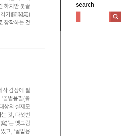
search
긴 하지만 붓끝
규각기(閨閣氣)
로 창작하는 것
제작 감상에 필
 ‘골법용필(骨
 대상의 실제모
는 것, 다섯번
寫)’는 옛그림
있고, ‘골법용