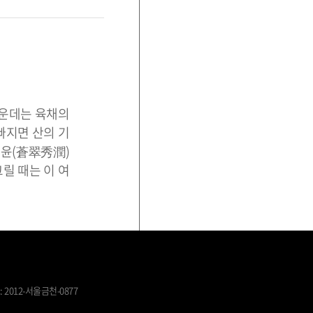
가운데는 육채의
 빠지면 산의 기
수윤(蒼翠秀潤)
릴 때는 이 여
 2012-서울금천-0877