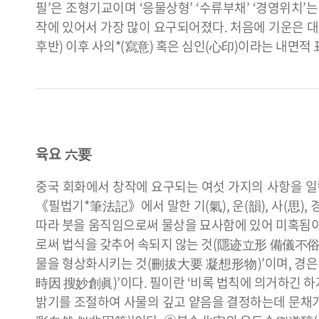
필’은 조형기교이며 ‘응물상형’ ‘수류부채’ ‘경영위치’
작에 있어서 가장 많이 요구되어졌다. 처음에 기운은 
후반) 이후 사의*(寫意) 혹은 심인(心印)이라는 내면
육요 六要
중국 회화에서 창작에 요구되는 여섯 가지의 사항을 일컫
《필법기*筆法記》에서 말한 기(氣), 운(韻), 사(思), 경
따라 붓을 움직임으로써 물상을 묘사함에 있어 미혹됨이
로써 법식을 갖추어 속되지 않는 것(隱迹立形 備儀不俗)
물을 형상화시키는 것(刪拔大要 凝想形物)’이며, 경은
時因 搜妙創眞)’이다. 필이란 ‘비록 법칙에 의거하긴 
밝기를 조절하여 사물의 깊고 얕음을 결정하는데 문채가