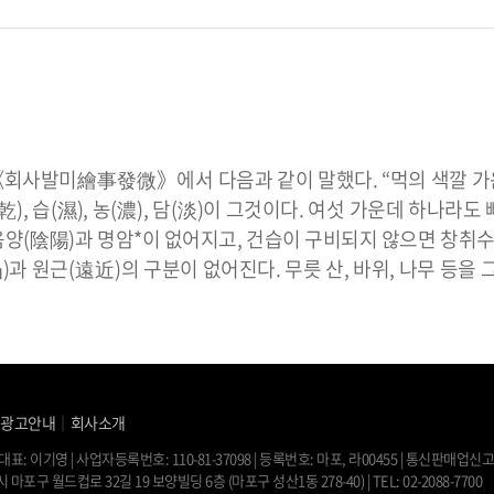
 《회사발미繪事發微》에서 다음과 같이 말했다. “먹의 색깔 
(乾), 습(濕), 농(濃), 담(淡)이 그것이다. 여섯 가운데 하나라도
양(陰陽)과 명암*이 없어지고, 건습이 구비되지 않으면 창취
 원근(遠近)의 구분이 없어진다. 무릇 산, 바위, 나무 등을 그
｜
광고안내
｜
회사소개
대표: 이기영 | 사업자등록번호: 110-81-37098 | 등록번호: 마포, 라00455 | 통신판매업신고:
 마포구 월드컵로 32길 19 보양빌딩 6층 (마포구 성산1동 278-40) | TEL: 02-2088-7700