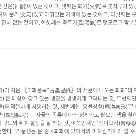
 신운(神韻)이 없는 것이고, 셋째는 화기(火氣)로 붓자루가 있
잡하여 문기(文氣)있고 아취있는 기색이 없는 것이고, 다섯째는 
 전혀 없는 것이고, 여섯째는 축흑기(蹴黑氣)로 멋모르고 함부
)이 지은 《고화품록*古畵品錄》의 서문에 나오는 회화*의 
)’은 대상이 갖고 있는 생명을 생생하게 그려내는 것, 두번째인
條)를 적절하게 사용하는 것, 세번째인 ‘응물상형(應物象形)’은
채(隨類賦彩)’는 사물의 종류에 따라 정확하고 필요한 색을 칠하
 구도와 위치 설정을 잘 하는 것, 여섯번째인 ‘전이모사(傳移模
한다. ‘기운생동’은 중국회화에 있어서의 미학원칙이라 할 수 