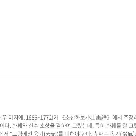
처우 이지에, 1686~1772)가 《소산화보小山畵譜》에서 주장
)이다. 화훼와 산수 초상을 겸하여 그렸는데, 특히 화훼를 잘 그
 “그림에선 육기(六氣)를 피해야 한다. 첫째는 속기(俗氣