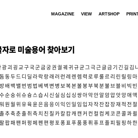
MAGAZINE
VIEW
ARTSHOP
PRIN
글자로 미술용어 찾아보기
관
광
괴
굉
교
구
국
군
굽
궁
권
궐
궤
귀
규
균
그
극
근
글
금
기
긴
길
김
돔
동
두
드
디
딜
라
락
랑
래
러
런
레
렌
렘
력
로
루
룰
르
리
린
릴
링
마
방
배
백
밸
번
범
법
베
벽
변
병
보
복
본
볼
봉
부
북
분
불
브
블
비
빅
빈
수
순
숭
쉬
슈
슝
스
습
시
신
실
심
십
싱
쌍
아
악
안
알
암
압
앗
앙
애
액
워
원
월
위
유
육
윤
은
음
응
이
익
인
일
임
입
자
작
잔
잡
장
재
적
전
절
촐
추
축
춘
출
취
측
치
친
칠
카
칼
캄
캐
캔
커
컨
컬
컴
케
코
콘
콜
콰
쾰
팔
팝
패
팬
퍼
펑
페
펜
편
평
포
퐁
표
푸
품
풍
퓌
퓨
프
플
피
필
핑
하
한