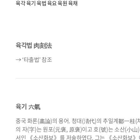
육각
육기
육법
육요
육원
육채
육각법 肉刻法
→ ‘타출법’ 참조
육기 六氣
중국 화론(畵論)의 용어. 청대(淸代)의 추일계鄒一桂(
의 자(字)는 원포(元褒, 原褒)이고 호(號)는 소산(小山
서인 《소산화보》를 저술하였다. 그는 《소산화보》에서