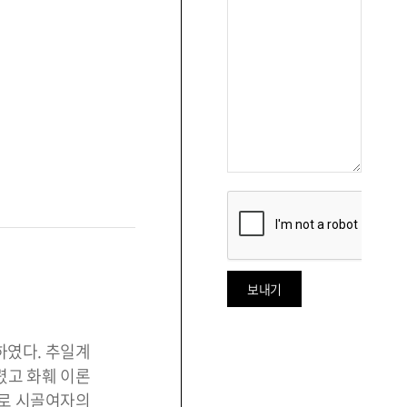
하였다. 추일계
렸고 화훼 이론
)로 시골여자의