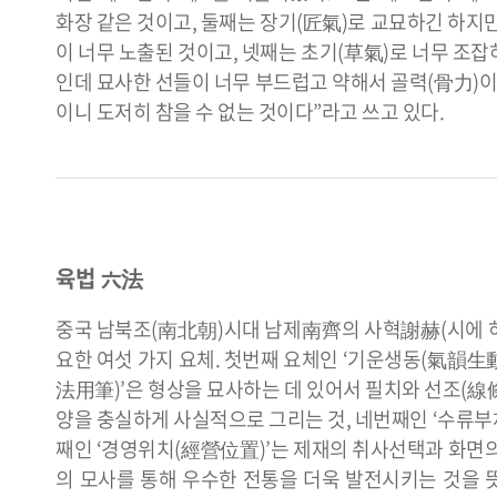
화장 같은 것이고, 둘째는 장기(匠氣)로 교묘하긴 하지만
이 너무 노출된 것이고, 넷째는 초기(草氣)로 너무 조
인데 묘사한 선들이 너무 부드럽고 약해서 골력(骨力)이
이니 도저히 참을 수 없는 것이다”라고 쓰고 있다.
육법 六法
중국 남북조(南北朝)시대 남제南齊의 사혁謝赫(시에 허
요한 여섯 가지 요체. 첫번째 요체인 ‘기운생동(氣韻生動
法用筆)’은 형상을 묘사하는 데 있어서 필치와 선조(線
양을 충실하게 사실적으로 그리는 것, 네번째인 ‘수류부
째인 ‘경영위치(經營位置)’는 제재의 취사선택과 화면의
의 모사를 통해 우수한 전통을 더욱 발전시키는 것을 뜻