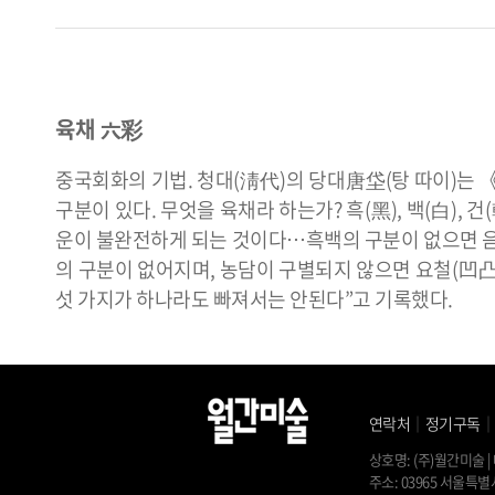
육채 六彩
중국회화의 기법. 청대(淸代)의 당대唐垈(탕 따이)는
구분이 있다. 무엇을 육채라 하는가? 흑(黑), 백(白), 건
운이 불완전하게 되는 것이다…흑백의 구분이 없으면 음
의 구분이 없어지며, 농담이 구별되지 않으면 요철(凹凸)과
섯 가지가 하나라도 빠져서는 안된다”고 기록했다.
연락처
｜
정기구독
상호명: (주)월간미술 | 
주소: 03965 서울특별시