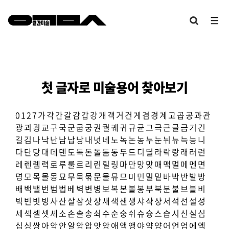
첫 글자로 미술용어 찾아보기
0
1
2
7
가
각
간
갈
감
갑
강
개
객
거
건
게
겸
경
계
고
곱
공
과
관
광
괴
굉
교
구
국
군
굽
궁
권
궐
궤
귀
규
균
그
극
근
글
금
기
긴
길
김
나
낙
난
남
납
낭
내
넛
네
노
녹
논
농
누
눈
뉘
뉴
늑
능
니
다
단
당
대
데
덴
도
독
돈
돌
돔
동
두
드
디
딜
라
락
랑
래
러
런
레
렌
렘
력
로
루
룰
르
리
린
릴
링
마
만
망
맞
매
맥
멀
메
멘
면
명
모
목
몰
몽
묘
무
묵
묶
문
물
뮤
므
미
민
밀
밑
바
박
반
발
방
배
백
밸
번
범
법
베
벽
변
병
보
복
본
볼
봉
부
북
분
불
브
블
비
빅
빈
빗
빙
사
산
살
삼
삿
상
새
색
샌
생
샤
샥
샹
서
석
선
설
성
세
섹
셀
셋
셰
소
손
솔
송
쇠
수
순
숭
쉬
슈
슝
스
습
시
신
실
심
십
싱
쌍
아
악
안
알
암
압
앗
앙
애
액
앵
야
약
양
어
언
엄
에
엑