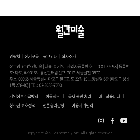
｜
｜
｜
연락처
정기구독
광고안내
회사소개
상호명: (주)월간미술 | 대표: 이기영 | 사업자등록번호: 110-81-37098 | 등록번
호: 마포, 라00455 | 통신판매업신고: 2012-서울금천-0877
주소: 03965 서울특별시 마포구 월드컵로 32길 19 보양빌딩 6층 (마포구 성산
1동 278-40) | TEL: 02-2088-7700
l
l
l
l
개인정보취급방침
이용약관
독자 불만 처리
바로잡습니다
l
l
청소년 보호정책
언론윤리강령
이용자위원회
Copyright © 2020 monthly art. All rights reserved.