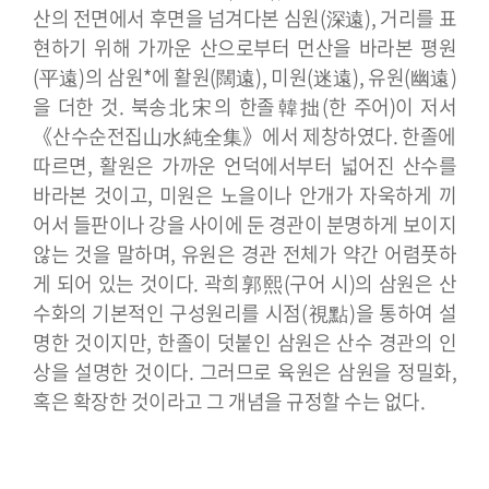
산의 전면에서 후면을 넘겨다본 심원(深遠), 거리를 표
현하기 위해 가까운 산으로부터 먼산을 바라본 평원
(平遠)의 삼원*에 활원(闊遠), 미원(迷遠), 유원(幽遠)
을 더한 것. 북송北宋의 한졸韓拙(한 주어)이 저서
《산수순전집山水純全集》에서 제창하였다. 한졸에
따르면, 활원은 가까운 언덕에서부터 넓어진 산수를
바라본 것이고, 미원은 노을이나 안개가 자욱하게 끼
어서 들판이나 강을 사이에 둔 경관이 분명하게 보이지
않는 것을 말하며, 유원은 경관 전체가 약간 어렴풋하
게 되어 있는 것이다. 곽희郭熙(구어 시)의 삼원은 산
수화의 기본적인 구성원리를 시점(視點)을 통하여 설
명한 것이지만, 한졸이 덧붙인 삼원은 산수 경관의 인
상을 설명한 것이다. 그러므로 육원은 삼원을 정밀화,
혹은 확장한 것이라고 그 개념을 규정할 수는 없다.