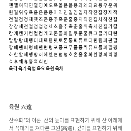
엔
엘
여
역
연
열
영
예
오
옥
올
옴
옵
옹
와
왜
외
요
용
우
운
워
원
월
위
유
육
윤
은
음
응
이
익
인
일
임
입
자
작
잔
잡
장
재
적
전
절
점
정
제
젯
조
존
종
주
죽
준
줄
중
지
직
진
집
차
착
찬
찰
참
창
채
천
철
첨
첩
청
체
초
촐
추
축
춘
출
취
측
치
친
칠
카
칼
캄
캐
캔
커
컨
컬
컴
케
코
콘
콜
콰
쾰
쿠
쿤
쿨
큐
크
클
키
타
탄
탈
탑
탕
태
탱
터
테
텍
템
텟
토
톤
통
퇴
튜
트
티
틴
팀
파
판
팔
팝
패
팬
퍼
펑
페
펜
편
평
포
퐁
표
푸
품
풍
퓌
퓨
프
플
피
필
핑
하
한
할
해
행
향
허
헤
헬
현
협
형
호
혼
홀
홍
화
환
황
회
획
횡
효
후
훼
휴
흉
흑
희
힌
육각
육기
육법
육요
육원
육채
육원 六遠
산수화*의 이론. 산의 높이를 표현하기 위해 산 아래에
서 꼭대기를 쳐다본 고원(高遠), 깊이를 표현하기 위해