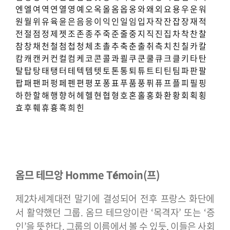
엔
엘
여
역
연
열
영
예
오
옥
올
옴
옵
옹
와
왜
외
요
용
우
운
워
원
월
위
유
육
윤
은
음
응
이
익
인
일
임
입
자
작
잔
잡
장
재
적
전
절
점
정
제
젯
조
존
종
주
죽
준
줄
중
지
직
진
집
차
착
찬
찰
참
창
채
천
철
첨
첩
청
체
초
촐
추
축
춘
출
취
측
치
친
칠
카
칼
캄
캐
캔
커
컨
컬
컴
케
코
콘
콜
콰
쾰
쿠
쿤
쿨
큐
크
클
키
타
탄
탈
탑
탕
태
탱
터
테
텍
템
텟
토
톤
통
퇴
튜
트
티
틴
팀
파
판
팔
팝
패
팬
퍼
펑
페
펜
편
평
포
퐁
표
푸
품
풍
퓌
퓨
프
플
피
필
핑
하
한
할
해
행
향
허
헤
헬
현
협
형
호
혼
홀
홍
화
환
황
회
획
횡
효
후
훼
휴
흉
흑
희
힌
옴므 테므앙 Homme Témoin(프)
제2차세계대전 말기에 결성되어 전후 프랑스 화단에
서 활약했던 그룹. 옴므 테므앙이란 ‘목격자’ 또는 ‘증
인’을 뜻한다. 그룹의 이름에서 볼 수 있듯, 이들은 사회