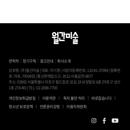
｜
｜
｜
연락처
정기구독
광고안내
회사소개
상호명: (주)월간미술 | 대표: 이기영 | 사업자등록번호: 110-81-37098 | 등록번
호: 마포, 라00455 | 통신판매업신고: 2012-서울금천-0877
주소: 03965 서울특별시 마포구 월드컵로 32길 19 보양빌딩 6층 (마포구 성산
1동 278-40) | TEL: 02-2088-7700
l
l
l
l
개인정보취급방침
이용약관
독자 불만 처리
바로잡습니다
l
l
청소년 보호정책
언론윤리강령
이용자위원회