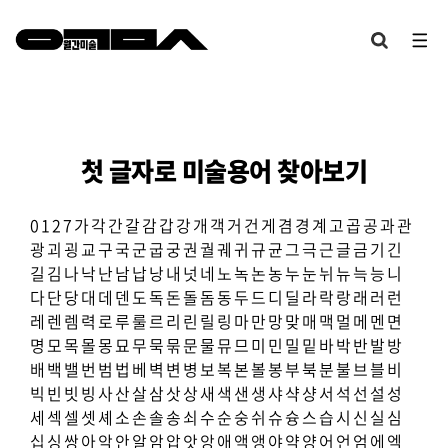
첫 글자로 미술용어 찾아보기
0
1
2
7
가
각
간
갈
감
갑
강
개
객
거
건
게
겸
경
계
고
곱
공
과
관
광
괴
굉
교
구
국
군
굽
궁
권
궐
궤
귀
규
균
그
극
근
글
금
기
긴
길
김
나
낙
난
남
납
낭
내
넛
네
노
녹
논
농
누
눈
뉘
뉴
늑
능
니
다
단
당
대
데
덴
도
독
돈
돌
돔
동
두
드
디
딜
라
락
랑
래
러
런
레
렌
렘
력
로
루
룰
르
리
린
릴
링
마
만
망
맞
매
맥
멀
메
멘
면
명
모
목
몰
몽
묘
무
묵
묶
문
물
뮤
므
미
민
밀
밑
바
박
반
발
방
배
백
밸
번
범
법
베
벽
변
병
보
복
본
볼
봉
부
북
분
불
브
블
비
빅
빈
빗
빙
사
산
살
삼
삿
상
새
색
샌
생
샤
샥
샹
서
석
선
설
성
세
섹
셀
셋
셰
소
손
솔
송
쇠
수
순
숭
쉬
슈
슝
스
습
시
신
실
심
십
싱
쌍
아
악
안
알
암
압
앗
앙
애
액
앵
야
약
양
어
언
엄
에
엑