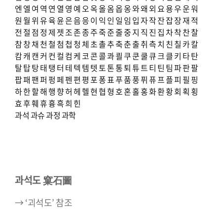
엔
엘
여
역
연
열
영
예
오
옥
올
옴
옵
옹
와
왜
외
요
용
우
운
워
원
월
위
유
육
윤
은
음
응
이
익
인
일
임
입
자
작
잔
잡
장
재
적
전
절
점
정
제
젯
조
존
종
주
죽
준
줄
중
지
직
진
집
차
착
찬
찰
참
창
채
천
철
첨
첩
청
체
초
촐
추
축
춘
출
취
측
치
친
칠
카
칼
캄
캐
캔
커
컨
컬
컴
케
코
콘
콜
콰
쾰
쿠
쿤
쿨
큐
크
클
키
타
탄
탈
탑
탕
태
탱
터
테
텍
템
텟
토
톤
통
퇴
튜
트
티
틴
팀
파
판
팔
팝
패
팬
퍼
펑
페
펜
편
평
포
퐁
표
푸
품
풍
퓌
퓨
프
플
피
필
핑
하
한
할
해
행
향
허
헤
헬
현
협
형
호
혼
홀
홍
화
환
황
회
획
횡
효
후
훼
휴
흉
흑
희
힌
과석
과슈
과정
과학
과석도 窠石圖
→ ‘괴석도’ 참조