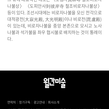
나불상〉 〈도피안사到彼岸寺 철조비로자나불상〉
등이 있다. 조선시대에는 비로자나불을 모신 전각으로
대적광전(大寂光殿, 大光明殿)이나 비로전(毘盧殿)
이 있는데, 비로자나불을 중앙 본존으로 모시고 노사
나불과 석가불을 좌우 협시불로 배치하는 것이 통례이
다.
｜
｜
｜
연락처
정기구독
광고안내
회사소개