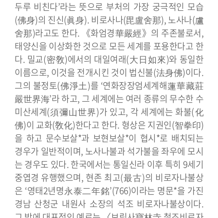
두루 비친다’라는 뜻으로 부처의 가장 궁극적인 모습
(佛身)의 진신(眞身). 비로사나(毘盧舍那), 노사나(盧
舍那)라고도 한다.
《화엄경華嚴經》의 주존불로서,
태양신을 이상화한 것으로 모든 세계를 포용한다고 한
다. 밀교(密敎)에서의 대일여래(大日如來)와 동일한
이름으로, 이것을 전개시킨 것이 법신불(法身佛)이다.
그의 불정토(佛淨土)를 ‘연화장장엄세계해蓮華藏莊
嚴世界海’라 하고, 그 세계에는 여러 종류의 무수한 수
미산세계(須彌山世界)가 있고, 각 세계에는 화불(化
佛)이 교화(敎化)한다고 한다. 형상은 지권인(智拳印)
을 하고 문수보살*과 보현보살*이 협시*로 배치되는
경우가 일반적이며, 노사나불과 석가불을 좌우에 모시
는 경우도 있다.
한국에서는 통일신라 이후 특히 9세기
중엽경 유행했으며, 현존 최고(最古)의 비로자나불상
은 ‘영태2년명永泰二年銘’(766)이라는 명문*을 가진
경남 산청군 내원사 소장의 석조 비로자나불상이다.
그 밖에 대표적인 예로는 〈보림사寶林寺 철조비로자