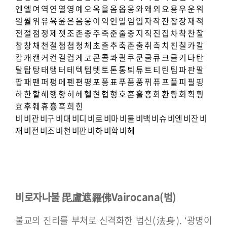
엔
엘
여
역
연
열
영
예
오
옥
올
옴
옵
옹
와
왜
외
요
용
우
운
워
원
월
위
유
육
윤
은
음
응
이
익
인
일
임
입
자
작
잔
잡
장
재
적
전
절
점
정
제
젯
조
존
종
주
죽
준
줄
중
지
직
진
집
차
착
찬
찰
참
창
채
천
철
첨
첩
청
체
초
촐
추
축
춘
출
취
측
치
친
칠
카
칼
캄
캐
캔
커
컨
컬
컴
케
코
콘
콜
콰
쾰
쿠
쿤
쿨
큐
크
클
키
타
탄
탈
탑
탕
태
탱
터
테
텍
템
텟
토
톤
통
퇴
튜
트
티
틴
팀
파
판
팔
팝
패
팬
퍼
펑
페
펜
편
평
포
퐁
표
푸
품
풍
퓌
퓨
프
플
피
필
핑
하
한
할
해
행
향
허
헤
헬
현
협
형
호
혼
홀
홍
화
환
황
회
획
횡
효
후
훼
휴
흉
흑
희
힌
비
비관
비구
비대
비디
비로
비마
비물
비백
비슈
비엔
비잔
비
재
비전
비조
비천
비판
비하
비학
비헤
비로자나불 毘盧遮羅佛
Vairocana(범)
불교의 진리를 부처로 신격화한 법신(法身). ‘광명이