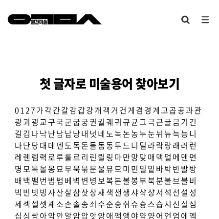
첫 글자로 미술용어 찾아보기
0
1
2
7
가
각
간
갈
감
갑
강
개
객
거
건
게
겸
경
계
고
곱
공
과
관
광
괴
굉
교
구
국
군
굽
궁
권
궐
궤
귀
규
균
그
극
근
글
금
기
긴
길
김
나
낙
난
남
납
낭
내
넛
네
노
녹
논
농
누
눈
뉘
뉴
늑
능
니
다
단
당
대
데
덴
도
독
돈
돌
돔
동
두
드
디
딜
라
락
랑
래
러
런
레
렌
렘
력
로
루
룰
르
리
린
릴
링
마
만
망
맞
매
맥
멀
메
멘
면
명
모
목
몰
몽
묘
무
묵
묶
문
물
뮤
므
미
민
밀
밑
바
박
반
발
방
배
백
밸
번
범
법
베
벽
변
병
보
복
본
볼
봉
부
북
분
불
브
블
비
빅
빈
빗
빙
사
산
살
삼
삿
상
새
색
샌
생
샤
샥
샹
서
석
선
설
성
세
섹
셀
셋
셰
소
손
솔
송
쇠
수
순
숭
쉬
슈
슝
스
습
시
신
실
심
십
싱
쌍
아
악
안
알
암
압
앗
앙
애
액
앵
야
약
양
어
언
엄
에
엑